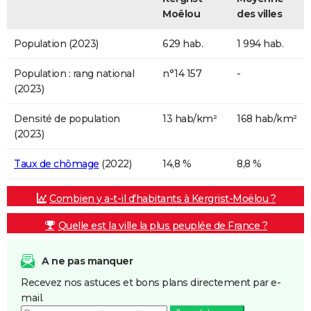
Moëlou
des villes
Population (2023)
629 hab.
1 994 hab.
Population : rang national
n°14 157
-
(2023)
Densité de population
13 hab/km²
168 hab/km²
(2023)
Taux de chômage
(2022)
14,8 %
8,8 %
Combien y a-t-il d'habitants à Kergrist-Moëlou ?
Quelle est la ville la plus peuplée de France ?
A ne pas manquer
Recevez nos astuces et bons plans directement par e-
mail.