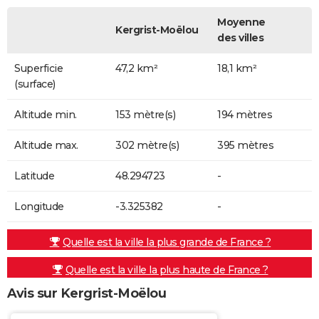
Moyenne
Kergrist-Moëlou
des villes
Superficie
47,2 km²
18,1 km²
(surface)
Altitude min.
153 mètre(s)
194 mètres
Altitude max.
302 mètre(s)
395 mètres
Latitude
48.294723
-
Longitude
-3.325382
-
Quelle est la ville la plus grande de France ?
Quelle est la ville la plus haute de France ?
Avis sur Kergrist-Moëlou