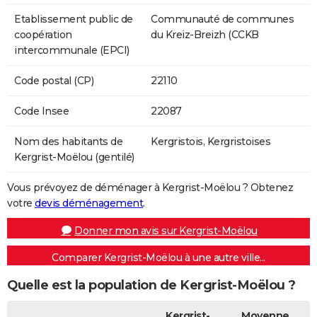
Etablissement public de
Communauté de communes
coopération
du Kreiz-Breizh (CCKB
intercommunale (EPCI)
Code postal (CP)
22110
Code Insee
22087
Nom des habitants de
Kergristois, Kergristoises
Kergrist-Moëlou (gentilé)
Vous prévoyez de déménager à Kergrist-Moëlou ? Obtenez
votre
devis déménagement
.
Donner mon avis sur Kergrist-Moëlou
Comparer Kergrist-Moëlou à une autre ville...
Quelle est la population de Kergrist-Moëlou ?
Kergrist-
Moyenne