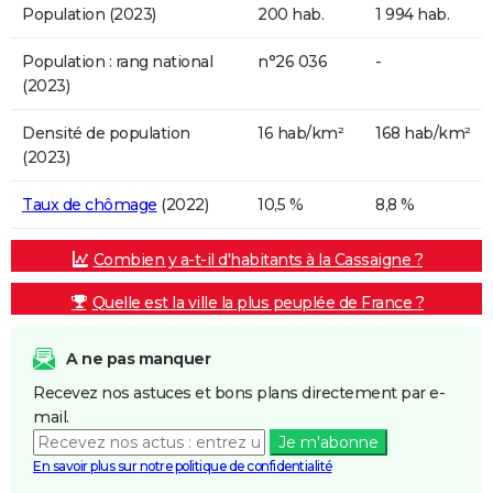
Population (2023)
200 hab.
1 994 hab.
Population : rang national
n°26 036
-
(2023)
Densité de population
16 hab/km²
168 hab/km²
(2023)
Taux de chômage
(2022)
10,5 %
8,8 %
Combien y a-t-il d'habitants à la Cassaigne ?
Quelle est la ville la plus peuplée de France ?
A ne pas manquer
Recevez nos astuces et bons plans directement par e-
mail.
Je m'abonne
En savoir plus sur notre politique de confidentialité