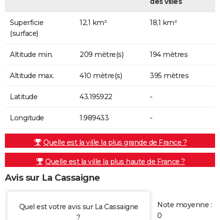
des villes
Superficie
12,1 km²
18,1 km²
(surface)
Altitude min.
209 mètre(s)
194 mètres
Altitude max.
410 mètre(s)
395 mètres
Latitude
43.195922
-
Longitude
1.989433
-
Quelle est la ville la plus grande de France ?
Quelle est la ville la plus haute de France ?
Avis sur La Cassaigne
Note moyenne :
Quel est votre avis sur La Cassaigne
0
?