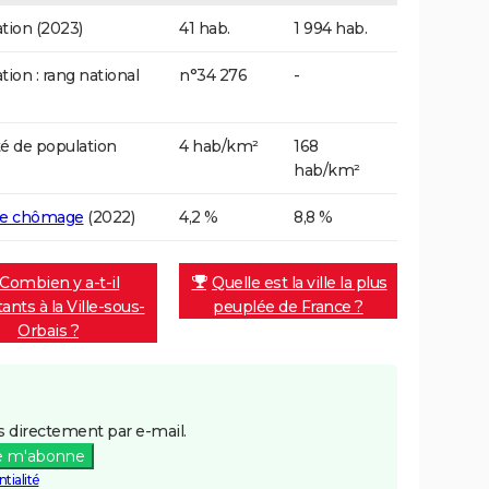
tion (2023)
41 hab.
1 994 hab.
tion : rang national
n°34 276
-
é de population
4 hab/km²
168
hab/km²
de chômage
(2022)
4,2 %
8,8 %
Combien y a-t-il
Quelle est la ville la plus
ants à la Ville-sous-
peuplée de France ?
Orbais ?
 directement par e-mail.
e m'abonne
tialité