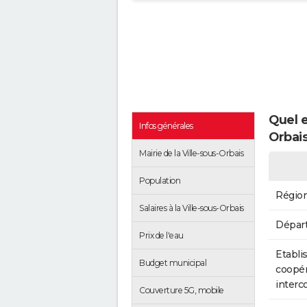
Quel e
Infos générales
Orbais
Mairie de la Ville-sous-Orbais
Population
Régio
Salaires à la Ville-sous-Orbais
Dépar
Prix de l'eau
Etabli
Budget municipal
coopér
inter
Couverture 5G, mobile