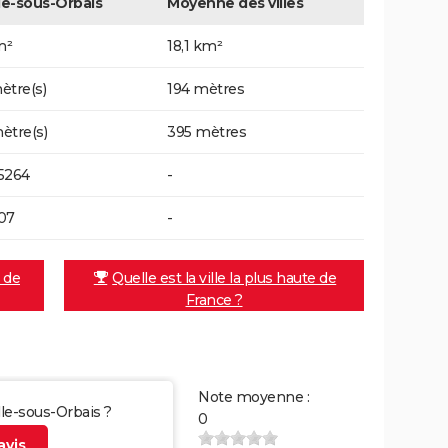
lle-sous-Orbais
Moyenne des villes
m²
18,1 km²
ètre(s)
194 mètres
ètre(s)
395 mètres
5264
-
07
-
e de
Quelle est la ville la plus haute de
France ?
Note moyenne :
ille-sous-Orbais ?
0
vis