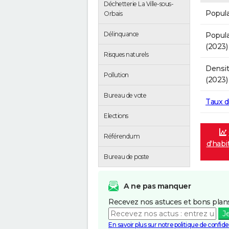
Déchetterie La Ville-sous-
Popula
Orbais
Délinquance
Popula
(2023)
Risques naturels
Densit
Pollution
(2023)
Bureau de vote
Taux 
Elections
Référendum
d'habit
Bureau de poste
A ne pas manquer
Recevez nos astuces et bons plans
J
En savoir plus sur notre politique de confiden