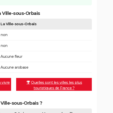
 Ville-sous-Orbais
La Ville-sous-Orbais
non
non
Aucune fleur
Aucune arobase
n vivre
Quelles sont les villes les plus
touristiques de France ?
 Ville-sous-Orbais ?