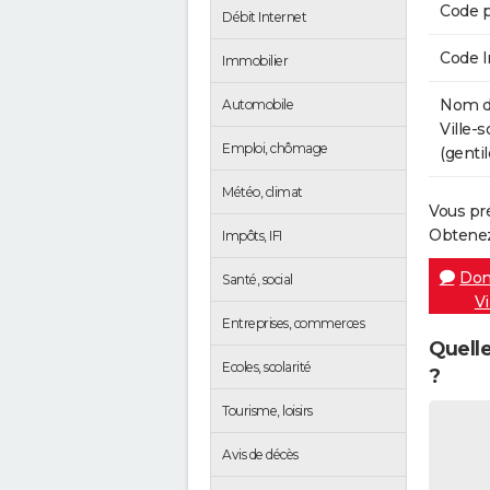
Code p
Débit Internet
Code 
Immobilier
Nom de
Automobile
Ville-
Emploi, chômage
(gentil
Météo, climat
Vous pr
Obtenez
Impôts, IFI
Don
Santé, social
Vi
Entreprises, commerces
Quelle
Ecoles, scolarité
?
Tourisme, loisirs
Avis de décès