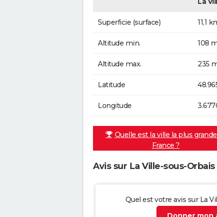
La Vi
Superficie (surface)
11,1 k
Altitude min.
108 m
Altitude max.
235 m
Latitude
48.96
Longitude
3.677
Quelle est la ville la plus grand
France ?
Avis sur La Ville-sous-Orbais
Quel est votre avis sur La V
Donner mon a