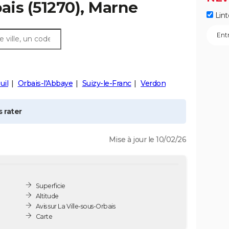
bais
(51270), Marne
Lint
uil
Orbais-l'Abbaye
Suizy-le-Franc
Verdon
 rater
Mise à jour le 10/02/26
Superficie
Altitude
Avis sur La Ville-sous-Orbais
Carte