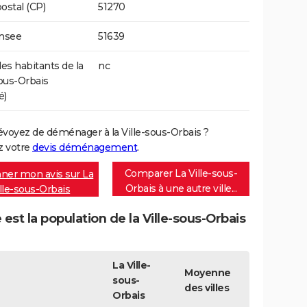
ostal (CP)
51270
Insee
51639
s habitants de la
nc
sous-Orbais
é)
évoyez de déménager à la Ville-sous-Orbais ?
 votre
devis déménagement
.
Comparer La Ville-sous-
ner mon avis sur La
Orbais à une autre ville...
lle-sous-Orbais
 est la population de la Ville-sous-Orbais
La Ville-
Moyenne
sous-
des villes
Orbais