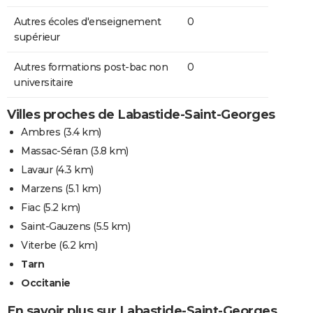
Autres écoles d'enseignement
0
supérieur
Autres formations post-bac non
0
universitaire
Villes proches de Labastide-Saint-Georges
Ambres
(3.4 km)
Massac-Séran
(3.8 km)
Lavaur
(4.3 km)
Marzens
(5.1 km)
Fiac
(5.2 km)
Saint-Gauzens
(5.5 km)
Viterbe
(6.2 km)
Tarn
Occitanie
En savoir plus sur Labastide-Saint-Georges