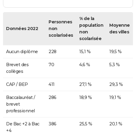
% de la
Personnes
population
Moyenne
Données 2022
non
non
des villes
scolarisées
scolarisée
Aucun diplôme
228
15,1 %
19,5 %
Brevet des
70
4,6 %
5,3 %
collèges
CAP / BEP
411
27,1 %
29,3 %
Baccalauréat /
286
18,9 %
19,1 %
brevet
professionnel
De Bac +2 à Bac
386
25,5 %
20,1 %
+4