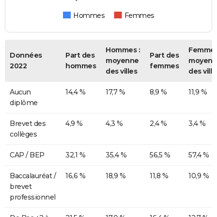
Hommes
Femmes
Hommes :
Femmes
Données
Part des
Part des
moyenne
moyenn
2022
hommes
femmes
des villes
des ville
Aucun
14,4 %
17,7 %
8,9 %
11,9 %
diplôme
Brevet des
4,9 %
4,3 %
2,4 %
3,4 %
collèges
CAP / BEP
32,1 %
35,4 %
56,5 %
57,4 %
Baccalauréat /
16,6 %
18,9 %
11,8 %
10,9 %
brevet
professionnel