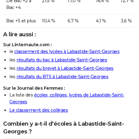
De Bac +2 à
21,5 %
17,0 %
16,4 %
12,7 %
Bac +4
Bac +5 et plus
10,4 %
6,7 %
4,1 %
3,6 %
A lire aussi :
Sur Linternaute.com :
le
classement des lycées à Labastide-Saint-Georges
les
résultats du bac à Labastide-Saint-Georges
les
résultats du brevet à Labastide-Saint-Georges
les
résultats du BTS à Labastide-Saint-Georges
Sur le Journal des Femmes :
La liste des
écoles, collèges, lycées de Labastide-Saint-
Georges
Le classement des collèges
Combien y a-t-il d'écoles à Labastide-Saint-
Georges ?