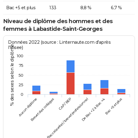
Bac +5 et plus
133
8,8 %
6,7 %
Niveau de diplôme des hommes et des
femmes à Labastide-Saint-Georges
Données 2022 (source : Linternaute.com d'après
% des sexes selon le diplôme
l'Insee)
100
75
50
25
0
Aucun diplôme
Baccalauréat / brevet professionnel
CAP / BEP
Bac +5 et plus
Brevet des collèges
De Bac +2 à Bac +4