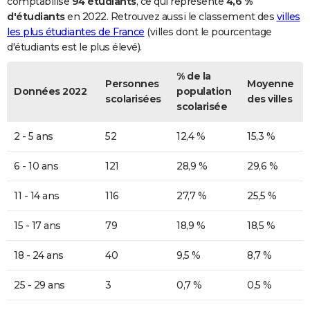
comptabilise
94 étudiants
, ce qui représente
4,6 %
d'étudiants
en 2022. Retrouvez aussi le classement des
villes
les plus étudiantes de France
(villes dont le pourcentage
d'étudiants est le plus élevé).
% de la
Personnes
Moyenne
Données 2022
population
scolarisées
des villes
scolarisée
2 - 5 ans
52
12,4 %
15,3 %
6 - 10 ans
121
28,9 %
29,6 %
11 - 14 ans
116
27,7 %
25,5 %
15 - 17 ans
79
18,9 %
18,5 %
18 - 24 ans
40
9,5 %
8,7 %
25 - 29 ans
3
0,7 %
0,5 %