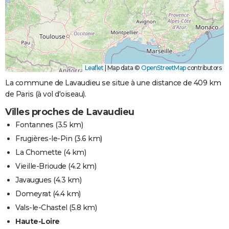
Leaflet
|
Map data ©
OpenStreetMap
contributors
La commune de Lavaudieu se situe à une distance de 409 km
de Paris (à vol d'oiseau).
Villes proches de Lavaudieu
Fontannes
(3.5 km)
Frugières-le-Pin
(3.6 km)
La Chomette
(4 km)
Vieille-Brioude
(4.2 km)
Javaugues
(4.3 km)
Domeyrat
(4.4 km)
Vals-le-Chastel
(5.8 km)
Haute-Loire