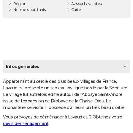
Région
Avis sur Lavaudieu
City break
Voyage de noces
Climat
Destinations
Voyage nature
Forum
+
PHOTO
Nom des habitants
Carte
GUIDES D'ACHAT
BONS PLANS
CARTE DE VOEUX
Carte Bonne année
Carte Pâques
Carte de Noël
Carte Saint-Valentin
Carte d'anniversaire
DICTIONNAIRE
Biographies
Expressions
Dictionnaire
Citations
Proverbes
Infos générales
PROGRAMME TV
COPAINS D'AVANT
Appartenant au cercle des plus beaux villages de France,
Lavaudieu présente un tableau idyllique bordé par la Sénouire.
Se connecter
Collèges
Universités
Service militaire
S'inscrire
Lycées
Primaires
Entreprises
Avis de recherche
AVIS DE DÉCÈS
Le village fut autrefois édifié autour de l'Abbaye Saint-André
issue de l'expansion de l'Abbaye de la Chaise-Dieu. Le
FORUM
monastère se visite. Il possède d'ailleurs un très beau cloître.
Lifestyle
Sport
Television
Cinema
Bricolage
Culture
Auto
Voyage
Vous prévoyez de déménager à Lavaudieu ? Obtenez votre
devis déménagement
.