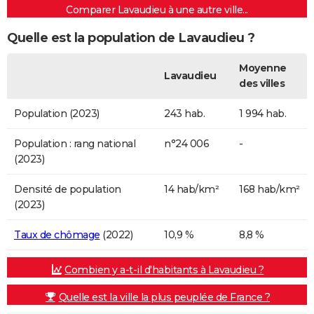
Comparer Lavaudieu à une autre ville...
Quelle est la population de Lavaudieu ?
Moyenne
Lavaudieu
des villes
Population (2023)
243 hab.
1 994 hab.
Population : rang national
n°24 006
-
(2023)
Densité de population
14 hab/km²
168 hab/km²
(2023)
Taux de chômage
(2022)
10,9 %
8,8 %
Combien y a-t-il d'habitants à Lavaudieu ?
Quelle est la ville la plus peuplée de France ?