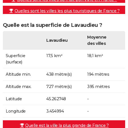
Quelles sont les villes les plus touristiques de France ?
Quelle est la superficie de Lavaudieu ?
Moyenne
Lavaudieu
des villes
Superficie
17,5 km²
18,1 km²
(surface)
Altitude min.
438 mètre(s)
194 mètres
Altitude max.
727 mètre(s)
395 mètres
Latitude
45.262748
-
Longitude
3.454994
-
Quelle est la ville la plus grande de France ?