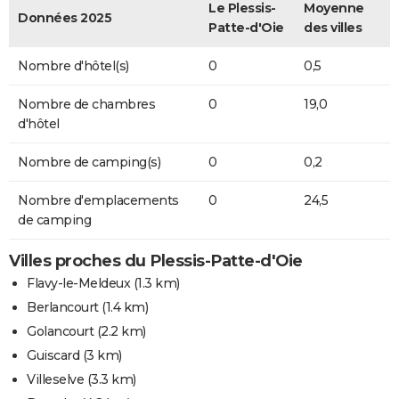
Le Plessis-
Moyenne
Données 2025
Patte-d'Oie
des villes
Nombre d'hôtel(s)
0
0,5
Nombre de chambres
0
19,0
d'hôtel
Nombre de camping(s)
0
0,2
Nombre d'emplacements
0
24,5
de camping
Villes proches du Plessis-Patte-d'Oie
Flavy-le-Meldeux
(1.3 km)
Berlancourt
(1.4 km)
Golancourt
(2.2 km)
Guiscard
(3 km)
Villeselve
(3.3 km)