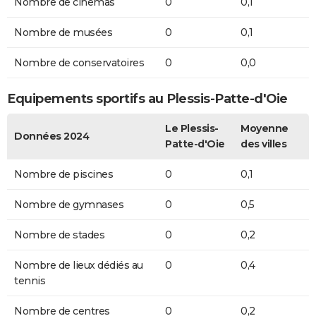
Nombre de cinémas
0
0,1
Nombre de musées
0
0,1
Nombre de conservatoires
0
0,0
Equipements sportifs au Plessis-Patte-d'Oie
Le Plessis-
Moyenne
Données 2024
Patte-d'Oie
des villes
Nombre de piscines
0
0,1
Nombre de gymnases
0
0,5
Nombre de stades
0
0,2
Nombre de lieux dédiés au
0
0,4
tennis
Nombre de centres
0
0,2