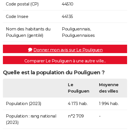
Code postal (CP)
44510
Code Insee
44135
Nom des habitants du
Pouliguennais,
Pouliguen (gentilé)
Pouliguennaises
Donner mon avis sur Le Pouliguen
Comparer Le Pouliguen à une autre ville...
Quelle est la population du Pouliguen ?
Le
Moyenne
Pouliguen
des villes
Population (2023)
4 173 hab.
1 994 hab.
Population : rang national
n°2 709
-
(2023)