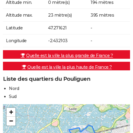
Altitude min.
0 mètre(s)
194 mètres
Altitude max.
23 mètre(s)
395 mètres
Latitude
47.271621
-
Longitude
-2.432103
-
Quelle est la ville la plus grande de France ?
Quelle est la ville la plus haute de France ?
Liste des quartiers du Pouliguen
Nord
Sud
+
−