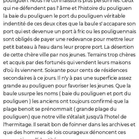
pouliguen. Nous ne connaissons plus personnes. Ceux
qui ne défendent pas l' âme et l'histoire du pouliguen
la baie du pouliguen le port du pouliguen véritable
indentité de ces deux cites que la baule s' accapare son
port qui est devenue un port à fric ou les pouliguennais
sont obligés de payer une redevance pour mettre leur
petit bateau à l'eau dans leur propre port. La désertion
de cette chère ville par nos jeunes. Terrains trop chères
et acquis par des fortunés qui vendent leurs maisons
d'où ils viennent. Soixante pour cents de résidences
secondaires à ce jours. Il n'y à pas une superficie assez
grande au pouliguen pour favoriser les jeunes. Que la
baule usurpe les noms ( baie du pouliguen et port du
pouliguen ) les anciens ont toujours confirmé que la
plage benoit se prénommait ( grande plage du
pouliguen) que notre ville s'étalait jusqu'à l'hotel de
l'hermitage. Il serait bon de foinner dans les archives et
que des hommes de lois courageux dénoncent ces