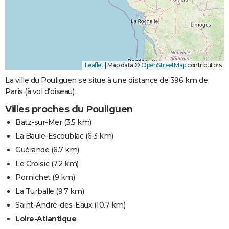
Leaflet
|
Map data ©
OpenStreetMap
contributors
La ville du Pouliguen se situe à une distance de 396 km de
Paris (à vol d'oiseau).
Villes proches du Pouliguen
Batz-sur-Mer
(3.5 km)
La Baule-Escoublac
(6.3 km)
Guérande
(6.7 km)
Le Croisic
(7.2 km)
Pornichet
(9 km)
La Turballe
(9.7 km)
Saint-André-des-Eaux
(10.7 km)
Loire-Atlantique