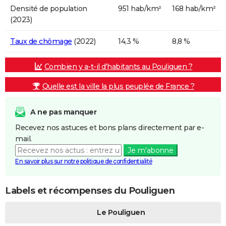
Densité de population
951 hab/km²
168 hab/km²
(2023)
Taux de chômage
(2022)
14,3 %
8,8 %
Combien y a-t-il d'habitants au Pouliguen ?
Quelle est la ville la plus peuplée de France ?
A ne pas manquer
Recevez nos astuces et bons plans directement par e-
mail.
Je m'abonne
En savoir plus sur notre politique de confidentialité
Labels et récompenses du Pouliguen
Le Pouliguen