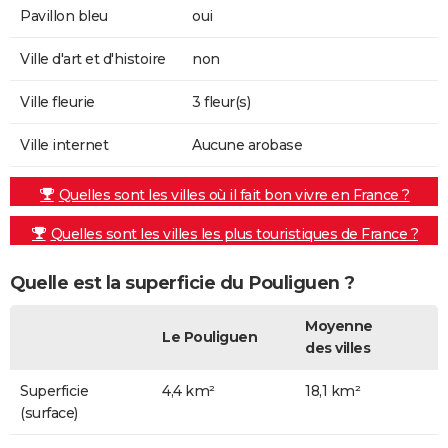
Pavillon bleu
oui
Ville d'art et d'histoire
non
Ville fleurie
3 fleur(s)
Ville internet
Aucune arobase
Quelles sont les villes où il fait bon vivre en France ?
Quelles sont les villes les plus touristiques de France ?
Quelle est la superficie du Pouliguen ?
Moyenne
Le Pouliguen
des villes
Superficie
4,4 km²
18,1 km²
(surface)