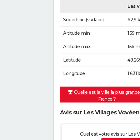
Les V
Superficie (surface)
62,9 
Altitude min.
139 m
Altitude max.
156 m
Latitude
48.26
Longitude
1.6311
Quelle est la ville la plus grand
France ?
Avis sur Les Villages Vovéen
Quel est votre avis sur Les 