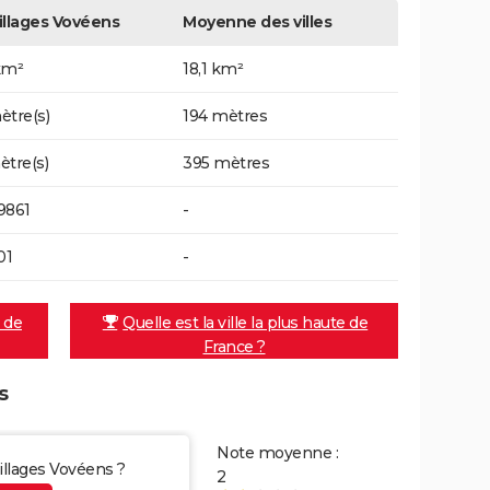
illages Vovéens
Moyenne des villes
km²
18,1 km²
ètre(s)
194 mètres
ètre(s)
395 mètres
9861
-
01
-
e de
Quelle est la ville la plus haute de
France ?
s
Note moyenne :
Villages Vovéens ?
2