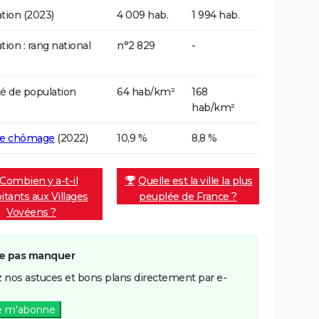
tion (2023)
4 009 hab.
1 994 hab.
tion : rang national
n°2 829
-
é de population
64 hab/km²
168
hab/km²
de chômage
(2022)
10,9 %
8,8 %
Combien y a-t-il
Quelle est la ville la plus
itants aux Villages
peuplée de France ?
Vovéens ?
e pas manquer
 nos astuces et bons plans directement par e-
e m'abonne