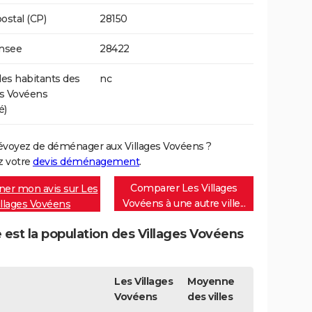
ostal (CP)
28150
Insee
28422
s habitants des
nc
es Vovéens
é)
évoyez de déménager aux Villages Vovéens ?
 votre
devis déménagement
.
Comparer Les Villages
er mon avis sur Les
Vovéens à une autre ville...
illages Vovéens
 est la population des Villages Vovéens
Les Villages
Moyenne
Vovéens
des villes