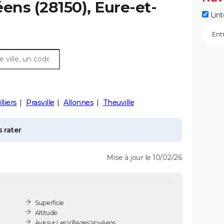
éens
(28150), Eure-et-
Lint
lliers
Prasville
Allonnes
Theuville
 rater
Mise à jour le 10/02/26
Superficie
Altitude
Avis sur Les Villages Vovéens