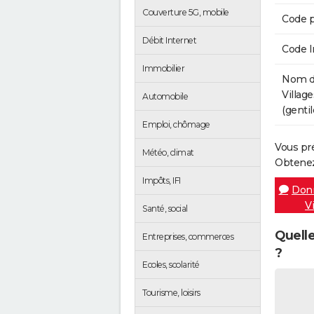
Couverture 5G, mobile
Code p
Débit Internet
Code 
Immobilier
Nom de
Villag
Automobile
(gentil
Emploi, chômage
Vous pr
Météo, climat
Obtenez
Impôts, IFI
Donn
V
Santé, social
Quelle
Entreprises, commerces
?
Ecoles, scolarité
Tourisme, loisirs