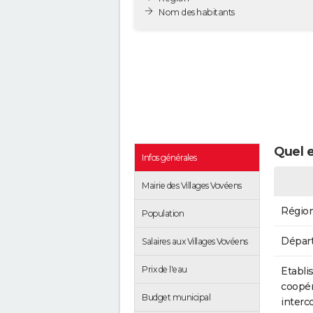
Nom des habitants
Quel e
Infos générales
Mairie des Villages Vovéens
Régio
Population
Dépar
Salaires aux Villages Vovéens
Prix de l'eau
Etabli
coopér
Budget municipal
inter