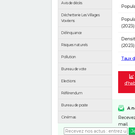
Avis de décès
Popula
Déchetterie Les Villages
Popula
Vovéens
(2023)
Délinquance
Densit
Risques naturels
(2023)
Pollution
Taux 
Bureau de vote
Elections
d'hab
Référendum
Bureau de poste
A n
Recevez
Cinémas
mail.
J