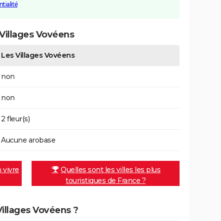
tialité
Villages Vovéens
Les Villages Vovéens
non
non
2 fleur(s)
Aucune arobase
n vivre
Quelles sont les villes les plus
touristiques de France ?
Villages Vovéens ?