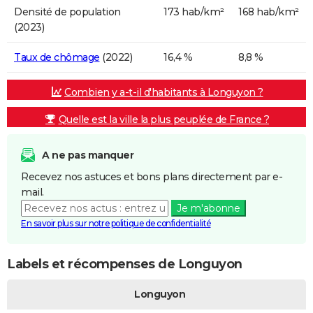
Densité de population
173 hab/km²
168 hab/km²
(2023)
Taux de chômage
(2022)
16,4 %
8,8 %
Combien y a-t-il d'habitants à Longuyon ?
Quelle est la ville la plus peuplée de France ?
A ne pas manquer
Recevez nos astuces et bons plans directement par e-
mail.
Je m'abonne
En savoir plus sur notre politique de confidentialité
Labels et récompenses de Longuyon
Longuyon