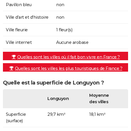
Pavillon bleu
non
Ville d'art et d'histoire
non
Ville fleurie
1 fleur(s)
Ville internet
Aucune arobase
Quelles sont les villes où il fait bon vivre en France ?
Quelles sont les villes les plus touristiques de France ?
Quelle est la superficie de Longuyon ?
Moyenne
Longuyon
des villes
Superficie
29,7 km²
18,1 km²
(surface)