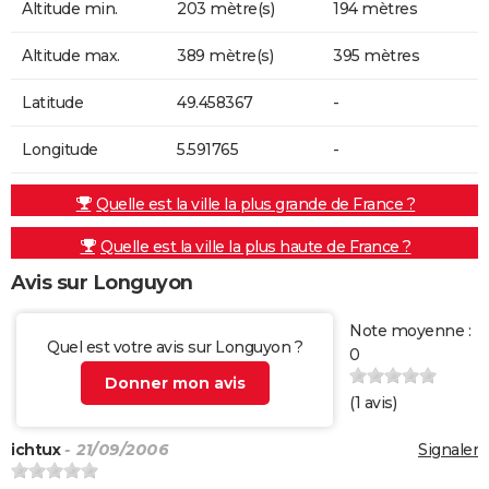
Altitude min.
203 mètre(s)
194 mètres
Altitude max.
389 mètre(s)
395 mètres
Latitude
49.458367
-
Longitude
5.591765
-
Quelle est la ville la plus grande de France ?
Quelle est la ville la plus haute de France ?
Avis sur Longuyon
Note moyenne :
Quel est votre avis sur Longuyon ?
0
Donner mon avis
(
1
avis)
ichtux
- 21/09/2006
Signaler