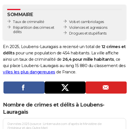
City break
Voyage de noces
Climat
Destinations
Voyage nature
Forum
+
PHOTO
SOMMAIRE
GUIDES D'ACHAT
Taux de criminalité
Vols et cambriolages
Répartition des crimes et
Violences et agressions
BONS PLANS
délits
Drogues et stupéfiants
CARTE DE VOEUX
En 2025, Loubens-Lauragais a recensé un total de
12 crimes et
Carte Bonne année
Carte Pâques
Carte de Noël
Carte Saint-Valentin
Carte d'anniversaire
délits
pour une population de 454 habitants. La ville affiche
DICTIONNAIRE
ainsi un taux de criminalité de
26,4 pour mille habitants
, ce
Biographies
Expressions
Dictionnaire
Citations
Proverbes
qui place Loubens-Lauragais au rang 15 880 du classement des
PROGRAMME TV
villes les plus dangereuses
de France.
COPAINS D'AVANT
Se connecter
Collèges
Universités
Service militaire
S'inscrire
Lycées
Primaires
Entreprises
Avis de recherche
AVIS DE DÉCÈS
FORUM
Nombre de crimes et délits à Loubens-
Lifestyle
Sport
Television
Cinema
Bricolage
Culture
Auto
Voyage
Lauragais
Données 2025 (source : Linternaute.com d'après le Ministère de
l'Intérieur et des Outre-Mer)