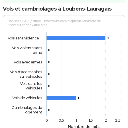
Vols et cambriolages à Loubens-Lauragais
Données 2025 (source : Linternaute.com d'après le Ministère de
l'Intérieur et des Outre-Mer)
Vols sans violence …
2
Vols violents sans
0
arme
Vols avec armes
0
Vols d'accessoires
0
sur véhicules
Vols dans les
0
véhicules
Vols de véhicules
1
Cambriolages de
0
logement
0
0,5
1
1,5
2
2,5
Nombre de faits