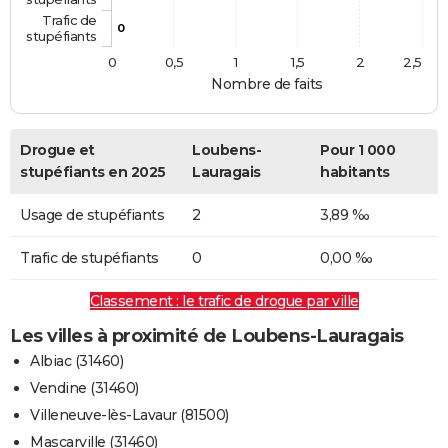
Trafic de
0
stupéfiants
0
0,5
1
1,5
2
2,5
Nombre de faits
Drogue et
Loubens-
Pour 1 000
stupéfiants en 2025
Lauragais
habitants
Usage de stupéfiants
2
3,89 ‰
Trafic de stupéfiants
0
0,00 ‰
Classement : le trafic de drogue par ville
Les villes à proximité de Loubens-Lauragais
Albiac (31460)
Vendine (31460)
Villeneuve-lès-Lavaur (81500)
Mascarville (31460)