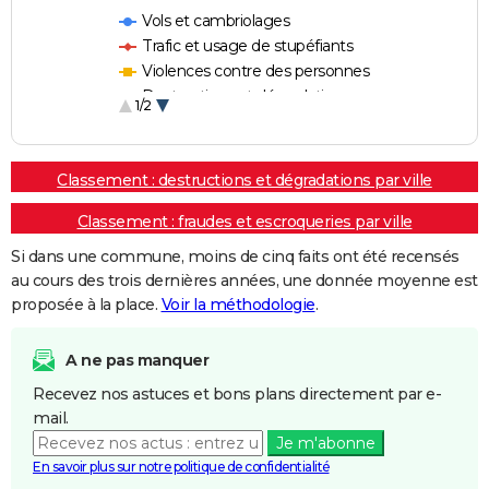
Vols et cambriolages
Trafic et usage de stupéfiants
Violences contre des personnes
Destructions et dégradations
1/2
Escroqueries et fraudes
Classement : destructions et dégradations par ville
Classement : fraudes et escroqueries par ville
Si dans une commune, moins de cinq faits ont été recensés
au cours des trois dernières années, une donnée moyenne est
proposée à la place.
Voir la méthodologie
.
A ne pas manquer
Recevez nos astuces et bons plans directement par e-
mail.
Je m'abonne
En savoir plus sur notre politique de confidentialité