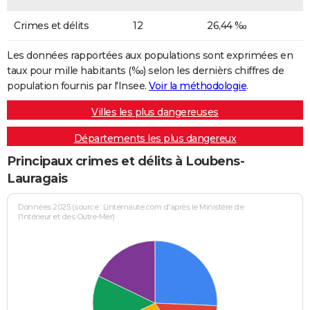
Crimes et délits
12
26,44 ‰
Les données rapportées aux populations sont exprimées en
taux pour mille habitants (‰) selon les dernièrs chiffres de
population fournis par l'Insee.
Voir la méthodologie
.
Villes les plus dangereuses
Départements les plus dangereux
Principaux crimes et délits à Loubens-
Lauragais
Données 2025 (source : Linternaute.com d'après le Ministère de
l'Intérieur et des Outre-Mer)