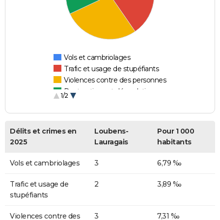
Vols et cambriolages
Trafic et usage de stupéfiants
Violences contre des personnes
Destructions et dégradations
1/2
Escroqueries et fraudes
Délits et crimes en
Loubens-
Pour 1 000
2025
Lauragais
habitants
Vols et cambriolages
3
6,79 ‰
Trafic et usage de
2
3,89 ‰
stupéfiants
Violences contre des
3
7,31 ‰