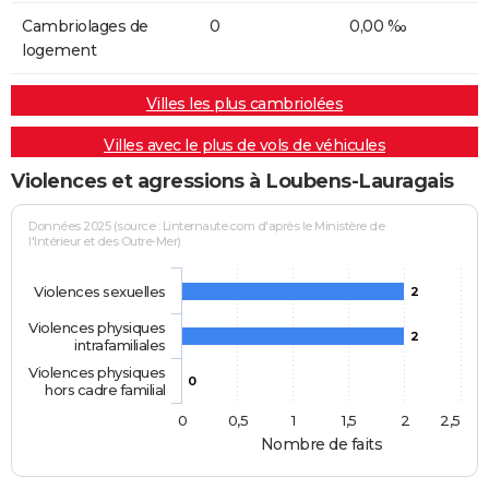
Cambriolages de
0
0,00 ‰
logement
Villes les plus cambriolées
Villes avec le plus de vols de véhicules
Violences et agressions à Loubens-Lauragais
Données 2025 (source : Linternaute.com d'après le Ministère de
l'Intérieur et des Outre-Mer)
Violences sexuelles
2
Violences physiques
2
intrafamiliales
Violences physiques
0
hors cadre familial
0
0,5
1
1,5
2
2,5
Nombre de faits