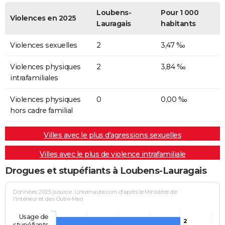
Loubens-
Pour 1 000
Violences en 2025
Lauragais
habitants
Violences sexuelles
2
3,47 ‰
Violences physiques
2
3,84 ‰
intrafamiliales
Violences physiques
0
0,00 ‰
hors cadre familial
Villes avec le plus d'agressions sexuelles
Villes avec le plus de violence intrafamiliale
Drogues et stupéfiants à Loubens-Lauragais
Données 2025 (source : Linternaute.com d'après le Ministère de
l'Intérieur et des Outre-Mer)
Usage de
2
stupéfiants