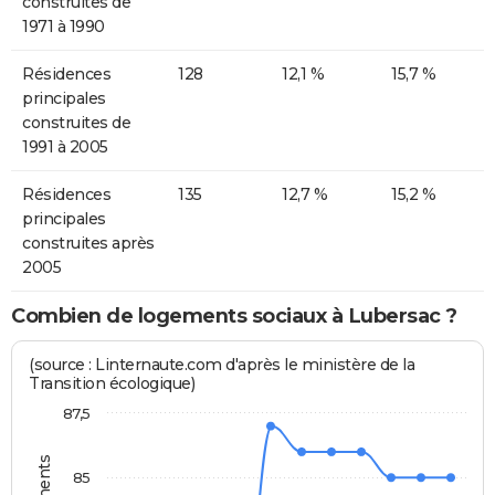
construites de
1971 à 1990
Résidences
128
12,1 %
15,7 %
principales
construites de
1991 à 2005
Résidences
135
12,7 %
15,2 %
principales
construites après
2005
Combien de logements sociaux à Lubersac ?
(source : Linternaute.com d'après le ministère de la
Transition écologique)
87,5
85