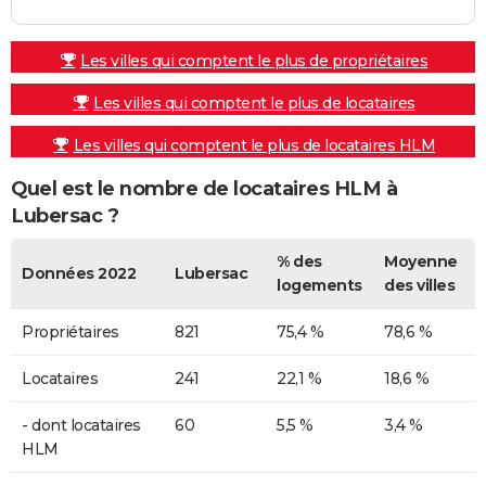
Les villes qui comptent le plus de propriétaires
Les villes qui comptent le plus de locataires
Les villes qui comptent le plus de locataires HLM
Quel est le nombre de locataires HLM à
Lubersac ?
% des
Moyenne
Données 2022
Lubersac
logements
des villes
Propriétaires
821
75,4 %
78,6 %
Locataires
241
22,1 %
18,6 %
- dont locataires
60
5,5 %
3,4 %
HLM