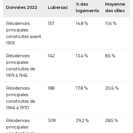
% des
Moyenne
Données 2022
Lubersac
logements
des villes
Résidences
157
14,8 %
11,6 %
principales
construites avant
1919
Résidences
142
13,4 %
8,5 %
principales
construites de
1919 à 1945
Résidences
188
17,8 %
20,6 %
principales
construites de
1946 à 1970
Résidences
309
29,2 %
28,5 %
principales