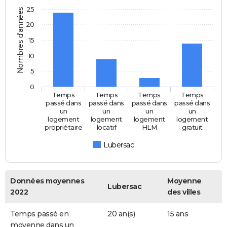
25
Nombres d'années
20
15
10
5
0
Temps
Temps
Temps
Temps
passé dans
passé dans
passé dans
passé dans
un
un
un
un
logement
logement
logement
logement
propriétaire
locatif
HLM
gratuit
Lubersac
Données moyennes
Moyenne
Lubersac
2022
des villes
Temps passé en
20 an(s)
15 ans
moyenne dans un