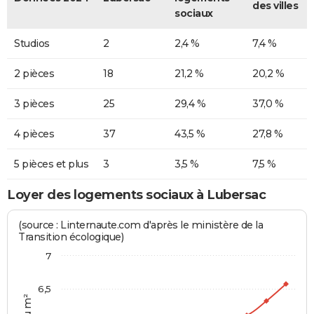
des villes
sociaux
Studios
2
2,4 %
7,4 %
2 pièces
18
21,2 %
20,2 %
3 pièces
25
29,4 %
37,0 %
4 pièces
37
43,5 %
27,8 %
5 pièces et plus
3
3,5 %
7,5 %
Loyer des logements sociaux à Lubersac
(source : Linternaute.com d'après le ministère de la
Transition écologique)
7
6,5