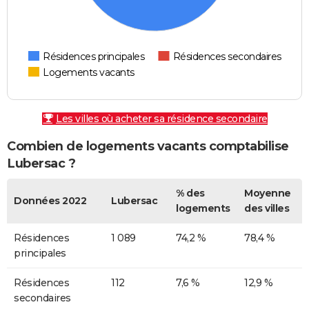
Résidences principales
Résidences secondaires
Logements vacants
Les villes où acheter sa résidence secondaire
Combien de logements vacants comptabilise
Lubersac ?
% des
Moyenne
Données 2022
Lubersac
logements
des villes
Résidences
1 089
74,2 %
78,4 %
principales
Résidences
112
7,6 %
12,9 %
secondaires