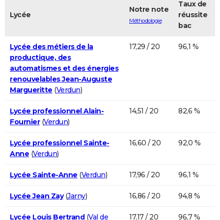
Taux de
Notre note
Lycée
réussite
Méthodologie
bac
Lycée des métiers de la
17,29 / 20
96,1 %
productique, des
automatismes et des énergies
renouvelables Jean-Auguste
Margueritte
(
Verdun
)
Lycée professionnel Alain-
14,51 / 20
82,6 %
Fournier
(
Verdun
)
Lycée professionnel Sainte-
16,60 / 20
92,0 %
Anne
(
Verdun
)
Lycée Sainte-Anne
(
Verdun
)
17,96 / 20
96,1 %
Lycée Jean Zay
(
Jarny
)
16,86 / 20
94,8 %
Lycée Louis Bertrand
(
Val de
17,17 / 20
96,7 %