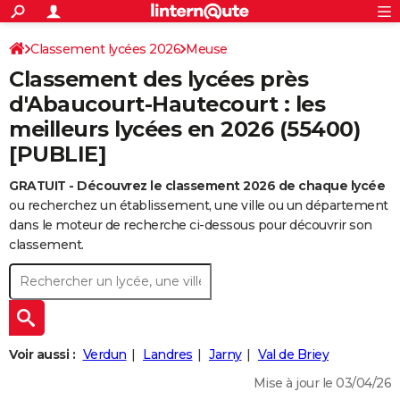
ACTUALITÉS
Connexion
S'inscrire
Classement lycées 2026
Meuse
Rechercher
Société
Education
Villes
Politique
Faits Divers
Monde
+
SPORT
Classement des lycées près
Football
Cyclisme
Forum
Coupe du monde 2026
Tennis
Rugby
CULTURE
d'Abaucourt-Hautecourt : les
meilleurs lycées en 2026 (55400)
TNT
Cinéma
Musique
Programme TV
Streaming
Sorties cinéma
+
FINANCE
[PUBLIE]
Impôts
Immobilier
Banque
Crédit
Retraite
Epargne
Risques naturels par ville
Assurance
AUTO
GRATUIT - Découvrez le classement 2026 de chaque lycée
Réserver un essai
Berlines
Forum auto
Essais
Citadines
SUV
+
HIGH-TECH
ou recherchez un établissement, une ville ou un département
dans le moteur de recherche ci-dessous pour découvrir son
Meilleur smartphone
Ordinateurs
Guide high-tech
Mobiles
Internet
Jeux vidéo
+
BRICOLAGE
classement.
Aménagement intérieur
Cuisine
Jardinage
+
Forum
Extérieur
Salle de bains
Rangement
WEEK-END
Escapades
Expositions
Week-end nature
Guides de France
Patrimoine
Musées
+
LIFESTYLE
Bien-être
Mode
+
Art de vivre
Loisirs
Modes de vie
SANTE
Voir aussi :
Verdun
Landres
Jarny
Val de Briey
Guide de la santé
Médicaments
+
Alimentation
Maladies
Sommeil
Mise à jour le 03/04/26
VOYAGE