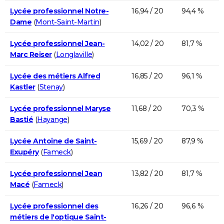
Lycée professionnel Notre-
16,94 / 20
94,4 %
Dame
(
Mont-Saint-Martin
)
Lycée professionnel Jean-
14,02 / 20
81,7 %
Marc Reiser
(
Longlaville
)
Lycée des métiers Alfred
16,85 / 20
96,1 %
Kastler
(
Stenay
)
Lycée professionnel Maryse
11,68 / 20
70,3 %
Bastié
(
Hayange
)
Lycée Antoine de Saint-
15,69 / 20
87,9 %
Exupéry
(
Fameck
)
Lycée professionnel Jean
13,82 / 20
81,7 %
Macé
(
Fameck
)
Lycée professionnel des
16,26 / 20
96,6 %
métiers de l'optique Saint-