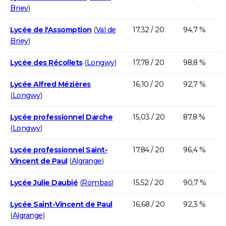
Briey
)
Lycée de l'Assomption
(
Val de
17,32 / 20
94,7 %
Briey
)
Lycée des Récollets
(
Longwy
)
17,78 / 20
98,8 %
Lycée Alfred Mézières
16,10 / 20
92,7 %
(
Longwy
)
Lycée professionnel Darche
15,03 / 20
87,8 %
(
Longwy
)
Lycée professionnel Saint-
17,84 / 20
96,4 %
Vincent de Paul
(
Algrange
)
Lycée Julie Daubié
(
Rombas
)
15,52 / 20
90,7 %
Lycée Saint-Vincent de Paul
16,68 / 20
92,3 %
(
Algrange
)