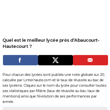
City break
Voyage de noces
Climat
Destinations
Voyage nature
Forum
+
PHOTO
GUIDES D'ACHAT
BONS PLANS
CARTE DE VOEUX
Quel est le meilleur lycée près d'Abaucourt-
Carte Bonne année
Carte Pâques
Carte de Noël
Carte Saint-Valentin
Carte d'anniversaire
Hautecourt ?
DICTIONNAIRE
Biographies
Expressions
Dictionnaire
Citations
Proverbes
PROGRAMME TV
COPAINS D'AVANT
Pour chacun des lycées sont publiés une note globale sur 20,
Se connecter
Collèges
Universités
Service militaire
S'inscrire
Lycées
Primaires
Entreprises
Avis de recherche
AVIS DE DÉCÈS
calculée par Linternaute.com et le taux de réussite au bac de
ses lycéens. Cliquez sur le nom du lycée pour consulter toutes
FORUM
ses statistiques par fillière (taux de réussite au bac, taux de
Lifestyle
Sport
Television
Cinema
Bricolage
Culture
Auto
Voyage
mentions) ainsi que l'évolution de ses performances par
année.