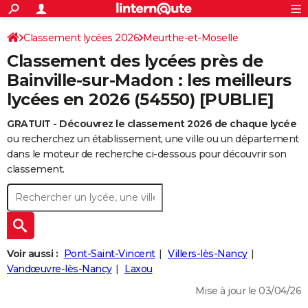
ACTUALITÉS
Connexion
S'inscrire
Classement lycées 2026
Meurthe-et-Moselle
Rechercher
Société
Education
Villes
Politique
Faits Divers
Monde
+
SPORT
Classement des lycées près de
Football
Cyclisme
Forum
Coupe du monde 2026
Tennis
Rugby
CULTURE
Bainville-sur-Madon : les meilleurs
lycées en 2026 (54550) [PUBLIE]
TNT
Cinéma
Musique
Programme TV
Streaming
Sorties cinéma
+
FINANCE
GRATUIT - Découvrez le classement 2026 de chaque lycée
Impôts
Immobilier
Banque
Crédit
Retraite
Epargne
Risques naturels par ville
Assurance
AUTO
ou recherchez un établissement, une ville ou un département
Réserver un essai
Berlines
Forum auto
Essais
Citadines
SUV
+
dans le moteur de recherche ci-dessous pour découvrir son
HIGH-TECH
classement.
Meilleur smartphone
Ordinateurs
Guide high-tech
Mobiles
Internet
Jeux vidéo
+
BRICOLAGE
Aménagement intérieur
Cuisine
Jardinage
+
Forum
Extérieur
Salle de bains
Rangement
WEEK-END
Escapades
Expositions
Week-end nature
Guides de France
Patrimoine
Musées
+
LIFESTYLE
Voir aussi :
Pont-Saint-Vincent
Villers-lès-Nancy
Bien-être
Mode
+
Art de vivre
Loisirs
Modes de vie
Vandœuvre-lès-Nancy
Laxou
SANTE
Mise à jour le 03/04/26
Guide de la santé
Médicaments
+
Alimentation
Maladies
Sommeil
VOYAGE