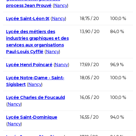
process Jean Prouvé
(
Nancy
)
Lycée Saint-Léon IX
(
Nancy
)
18,75 / 20
100,0 %
Lycée des métiers des
13,90 / 20
84,0 %
industries graphiques et des
services aux organisations
Paul-Louis Cyfflé
(
Nancy
)
Lycée Henri Poincaré
(
Nancy
)
17,69 / 20
96,9 %
Lycée Notre-Dame - Saint-
18,05 / 20
100,0 %
Sigisbert
(
Nancy
)
Lycée Charles de Foucauld
16,05 / 20
100,0 %
(
Nancy
)
Lycée Saint-Dominique
16,55 / 20
94,0 %
(
Nancy
)