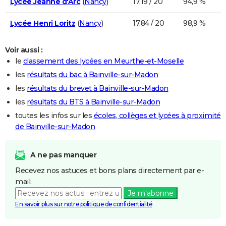
Lycée Jeanne d'Arc
(
Nancy
)
17,19 / 20
94,9 %
Lycée Henri Loritz
(
Nancy
)
17,84 / 20
98,9 %
Voir aussi :
le
classement des lycées en Meurthe-et-Moselle
les
résultats du bac à Bainville-sur-Madon
les
résultats du brevet à Bainville-sur-Madon
les
résultats du BTS à Bainville-sur-Madon
toutes les infos sur les
écoles, collèges et lycées à proximité
de Bainville-sur-Madon
A ne pas manquer
Recevez nos astuces et bons plans directement par e-
mail.
Je m'abonne
En savoir plus sur notre politique de confidentialité