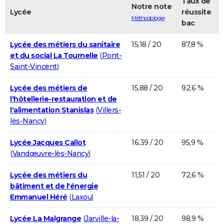
Taux de
Notre note
Lycée
réussite
Méthodologie
bac
Lycée des métiers du sanitaire
15,18 / 20
87,8 %
et du social La Tournelle
(
Pont-
Saint-Vincent
)
Lycée des métiers de
15,88 / 20
92,6 %
l'hôtellerie-restauration et de
l'alimentation Stanislas
(
Villers-
lès-Nancy
)
Lycée Jacques Callot
16,39 / 20
95,9 %
(
Vandœuvre-lès-Nancy
)
Lycée des métiers du
11,51 / 20
72,6 %
bâtiment et de l'énergie
Emmanuel Héré
(
Laxou
)
Lycée La Malgrange
(
Jarville-la-
18,39 / 20
98,9 %