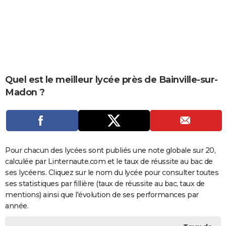
City break
Voyage de noces
Climat
Destinations
Voyage nature
Forum
+
PHOTO
GUIDES D'ACHAT
BONS PLANS
CARTE DE VOEUX
Quel est le meilleur lycée près de Bainville-sur-
Madon ?
Carte Bonne année
Carte Pâques
Carte de Noël
Carte Saint-Valentin
Carte d'anniversaire
DICTIONNAIRE
Biographies
Expressions
Dictionnaire
Citations
Proverbes
PROGRAMME TV
COPAINS D'AVANT
Pour chacun des lycées sont publiés une note globale sur 20,
Se connecter
Collèges
Universités
Service militaire
S'inscrire
Lycées
Primaires
Entreprises
Avis de recherche
AVIS DE DÉCÈS
calculée par Linternaute.com et le taux de réussite au bac de
ses lycéens. Cliquez sur le nom du lycée pour consulter toutes
FORUM
ses statistiques par fillière (taux de réussite au bac, taux de
Lifestyle
Sport
Television
Cinema
Bricolage
Culture
Auto
Voyage
mentions) ainsi que l'évolution de ses performances par
année.