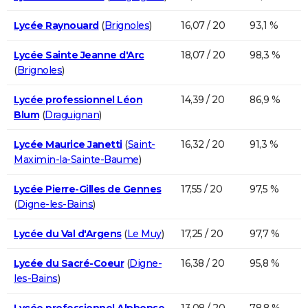
Lycée Raynouard
(
Brignoles
)
16,07 / 20
93,1 %
Lycée Sainte Jeanne d'Arc
18,07 / 20
98,3 %
(
Brignoles
)
Lycée professionnel Léon
14,39 / 20
86,9 %
Blum
(
Draguignan
)
Lycée Maurice Janetti
(
Saint-
16,32 / 20
91,3 %
Maximin-la-Sainte-Baume
)
Lycée Pierre-Gilles de Gennes
17,55 / 20
97,5 %
(
Digne-les-Bains
)
Lycée du Val d'Argens
(
Le Muy
)
17,25 / 20
97,7 %
Lycée du Sacré-Coeur
(
Digne-
16,38 / 20
95,8 %
les-Bains
)
Lycée professionnel Alphonse
13,08 / 20
78,8 %