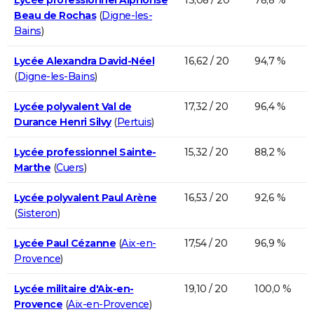
Beau de Rochas
(
Digne-les-
Bains
)
Lycée Alexandra David-Néel
16,62 / 20
94,7 %
(
Digne-les-Bains
)
Lycée polyvalent Val de
17,32 / 20
96,4 %
Durance Henri Silvy
(
Pertuis
)
Lycée professionnel Sainte-
15,32 / 20
88,2 %
Marthe
(
Cuers
)
Lycée polyvalent Paul Arène
16,53 / 20
92,6 %
(
Sisteron
)
Lycée Paul Cézanne
(
Aix-en-
17,54 / 20
96,9 %
Provence
)
Lycée militaire d'Aix-en-
19,10 / 20
100,0 %
Provence
(
Aix-en-Provence
)