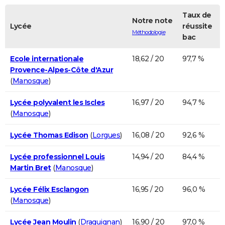
Taux de
Notre note
Lycée
réussite
Méthodologie
bac
Ecole internationale
18,62 / 20
97,7 %
Provence-Alpes-Côte d'Azur
(
Manosque
)
Lycée polyvalent les Iscles
16,97 / 20
94,7 %
(
Manosque
)
Lycée Thomas Edison
(
Lorgues
)
16,08 / 20
92,6 %
Lycée professionnel Louis
14,94 / 20
84,4 %
Martin Bret
(
Manosque
)
Lycée Félix Esclangon
16,95 / 20
96,0 %
(
Manosque
)
Lycée Jean Moulin
(
Draguignan
)
16,90 / 20
97,0 %