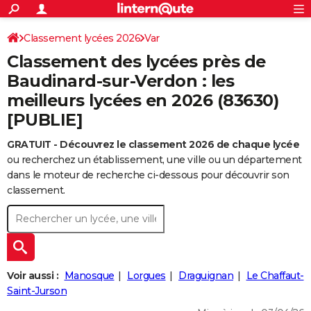
ACTUALITÉS
Connexion
S'inscrire
Classement lycées 2026
Var
Rechercher
Société
Education
Villes
Politique
Faits Divers
Monde
+
SPORT
Classement des lycées près de
Football
Cyclisme
Forum
Coupe du monde 2026
Tennis
Rugby
CULTURE
Baudinard-sur-Verdon : les
meilleurs lycées en 2026 (83630)
TNT
Cinéma
Musique
Programme TV
Streaming
Sorties cinéma
+
FINANCE
[PUBLIE]
Impôts
Immobilier
Banque
Crédit
Retraite
Epargne
Risques naturels par ville
Assurance
AUTO
GRATUIT - Découvrez le classement 2026 de chaque lycée
Réserver un essai
Berlines
Forum auto
Essais
Citadines
SUV
+
HIGH-TECH
ou recherchez un établissement, une ville ou un département
dans le moteur de recherche ci-dessous pour découvrir son
Meilleur smartphone
Ordinateurs
Guide high-tech
Mobiles
Internet
Jeux vidéo
+
BRICOLAGE
classement.
Aménagement intérieur
Cuisine
Jardinage
+
Forum
Extérieur
Salle de bains
Rangement
WEEK-END
Escapades
Expositions
Week-end nature
Guides de France
Patrimoine
Musées
+
LIFESTYLE
Bien-être
Mode
+
Art de vivre
Loisirs
Modes de vie
SANTE
Voir aussi :
Manosque
Lorgues
Draguignan
Le Chaffaut-
Saint-Jurson
Guide de la santé
Médicaments
+
Alimentation
Maladies
Sommeil
VOYAGE