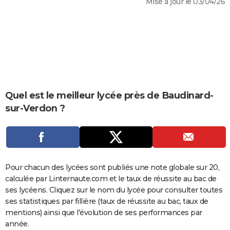
Mise à jour le 03/04/26
City break
Voyage de noces
Climat
Destinations
Voyage nature
Forum
+
PHOTO
GUIDES D'ACHAT
BONS PLANS
CARTE DE VOEUX
Carte Bonne année
Carte Pâques
Carte de Noël
Carte Saint-Valentin
Carte d'anniversaire
Quel est le meilleur lycée près de Baudinard-
DICTIONNAIRE
sur-Verdon ?
Biographies
Expressions
Dictionnaire
Citations
Proverbes
PROGRAMME TV
COPAINS D'AVANT
Se connecter
Collèges
Universités
Service militaire
S'inscrire
Lycées
Primaires
Entreprises
Avis de recherche
AVIS DE DÉCÈS
Pour chacun des lycées sont publiés une note globale sur 20,
calculée par Linternaute.com et le taux de réussite au bac de
FORUM
ses lycéens. Cliquez sur le nom du lycée pour consulter toutes
Lifestyle
Sport
Television
Cinema
Bricolage
Culture
Auto
Voyage
ses statistiques par fillière (taux de réussite au bac, taux de
mentions) ainsi que l'évolution de ses performances par
année.