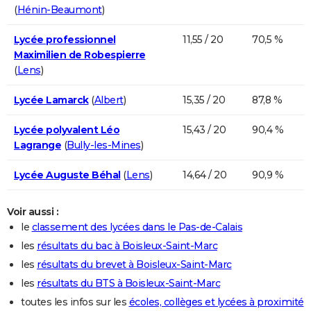
(
Hénin-Beaumont
)
Lycée professionnel
11,55 / 20
70,5 %
Maximilien de Robespierre
(
Lens
)
Lycée Lamarck
(
Albert
)
15,35 / 20
87,8 %
Lycée polyvalent Léo
15,43 / 20
90,4 %
Lagrange
(
Bully-les-Mines
)
Lycée Auguste Béhal
(
Lens
)
14,64 / 20
90,9 %
Voir aussi :
le
classement des lycées dans le Pas-de-Calais
les
résultats du bac à Boisleux-Saint-Marc
les
résultats du brevet à Boisleux-Saint-Marc
les
résultats du BTS à Boisleux-Saint-Marc
toutes les infos sur les
écoles, collèges et lycées à proximité