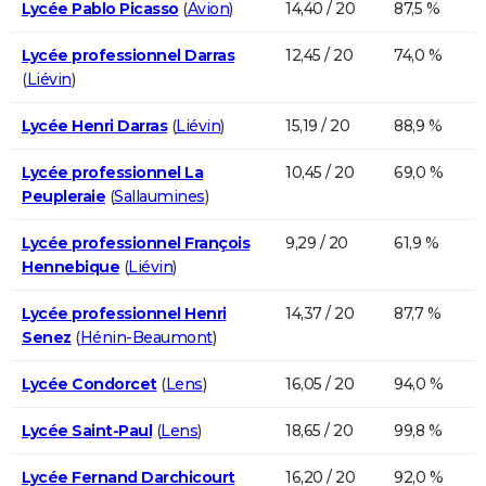
Lycée Pablo Picasso
(
Avion
)
14,40 / 20
87,5 %
Lycée professionnel Darras
12,45 / 20
74,0 %
(
Liévin
)
Lycée Henri Darras
(
Liévin
)
15,19 / 20
88,9 %
Lycée professionnel La
10,45 / 20
69,0 %
Peupleraie
(
Sallaumines
)
Lycée professionnel François
9,29 / 20
61,9 %
Hennebique
(
Liévin
)
Lycée professionnel Henri
14,37 / 20
87,7 %
Senez
(
Hénin-Beaumont
)
Lycée Condorcet
(
Lens
)
16,05 / 20
94,0 %
Lycée Saint-Paul
(
Lens
)
18,65 / 20
99,8 %
Lycée Fernand Darchicourt
16,20 / 20
92,0 %