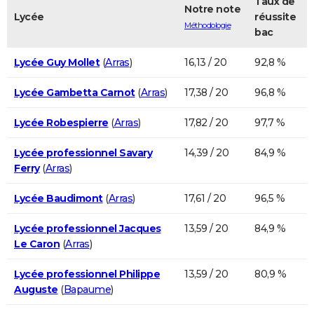
Taux de
Notre note
Lycée
réussite
Méthodologie
bac
Lycée Guy Mollet
(
Arras
)
16,13 / 20
92,8 %
Lycée Gambetta Carnot
(
Arras
)
17,38 / 20
96,8 %
Lycée Robespierre
(
Arras
)
17,82 / 20
97,7 %
Lycée professionnel Savary
14,39 / 20
84,9 %
Ferry
(
Arras
)
Lycée Baudimont
(
Arras
)
17,61 / 20
96,5 %
Lycée professionnel Jacques
13,59 / 20
84,9 %
Le Caron
(
Arras
)
Lycée professionnel Philippe
13,59 / 20
80,9 %
Auguste
(
Bapaume
)