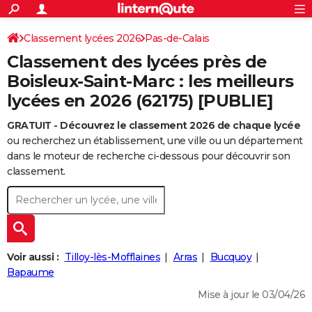
ACTUALITÉS
Connexion
S'inscrire
Classement lycées 2026
Pas-de-Calais
Rechercher
Société
Education
Villes
Politique
Faits Divers
Monde
+
SPORT
Classement des lycées près de
Football
Cyclisme
Forum
Coupe du monde 2026
Tennis
Rugby
CULTURE
Boisleux-Saint-Marc : les meilleurs
lycées en 2026 (62175) [PUBLIE]
TNT
Cinéma
Musique
Programme TV
Streaming
Sorties cinéma
+
FINANCE
GRATUIT - Découvrez le classement 2026 de chaque lycée
Impôts
Immobilier
Banque
Crédit
Retraite
Epargne
Risques naturels par ville
Assurance
AUTO
ou recherchez un établissement, une ville ou un département
Réserver un essai
Berlines
Forum auto
Essais
Citadines
SUV
+
dans le moteur de recherche ci-dessous pour découvrir son
HIGH-TECH
classement.
Meilleur smartphone
Ordinateurs
Guide high-tech
Mobiles
Internet
Jeux vidéo
+
BRICOLAGE
Aménagement intérieur
Cuisine
Jardinage
+
Forum
Extérieur
Salle de bains
Rangement
WEEK-END
Escapades
Expositions
Week-end nature
Guides de France
Patrimoine
Musées
+
LIFESTYLE
Voir aussi :
Tilloy-lès-Mofflaines
Arras
Bucquoy
Bien-être
Mode
+
Art de vivre
Loisirs
Modes de vie
Bapaume
SANTE
Mise à jour le 03/04/26
Guide de la santé
Médicaments
+
Alimentation
Maladies
Sommeil
VOYAGE