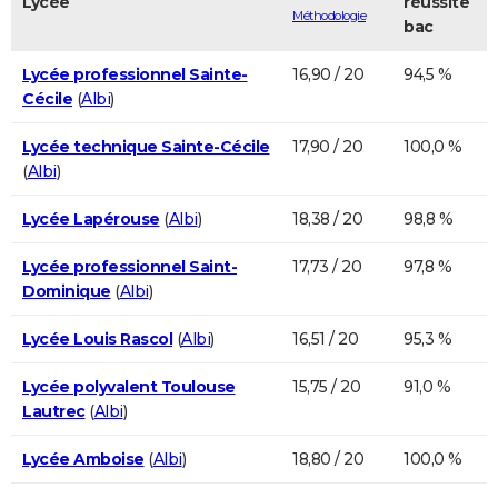
Lycée
réussite
Méthodologie
bac
Lycée professionnel Sainte-
16,90 / 20
94,5 %
Cécile
(
Albi
)
Lycée technique Sainte-Cécile
17,90 / 20
100,0 %
(
Albi
)
Lycée Lapérouse
(
Albi
)
18,38 / 20
98,8 %
Lycée professionnel Saint-
17,73 / 20
97,8 %
Dominique
(
Albi
)
Lycée Louis Rascol
(
Albi
)
16,51 / 20
95,3 %
Lycée polyvalent Toulouse
15,75 / 20
91,0 %
Lautrec
(
Albi
)
Lycée Amboise
(
Albi
)
18,80 / 20
100,0 %