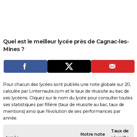
City break
Voyage de noces
Climat
Destinations
Voyage nature
Forum
+
PHOTO
GUIDES D'ACHAT
BONS PLANS
Quel est le meilleur lycée près de Cagnac-les-
CARTE DE VOEUX
Mines ?
Carte Bonne année
Carte Pâques
Carte de Noël
Carte Saint-Valentin
Carte d'anniversaire
DICTIONNAIRE
Biographies
Expressions
Dictionnaire
Citations
Proverbes
PROGRAMME TV
COPAINS D'AVANT
Pour chacun des lycées sont publiés une note globale sur 20,
calculée par Linternaute.com et le taux de réussite au bac de
Se connecter
Collèges
Universités
Service militaire
S'inscrire
Lycées
Primaires
Entreprises
Avis de recherche
AVIS DE DÉCÈS
ses lycéens. Cliquez sur le nom du lycée pour consulter toutes
ses statistiques par fillière (taux de réussite au bac, taux de
FORUM
mentions) ainsi que l'évolution de ses performances par
Lifestyle
Sport
Television
Cinema
Bricolage
Culture
Auto
Voyage
année.
Taux de
Notre note