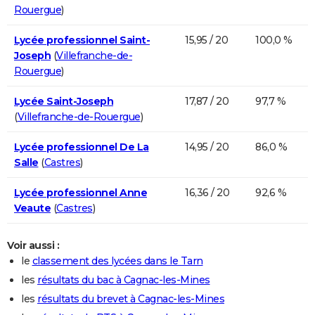
Rouergue
)
Lycée professionnel Saint-
15,95 / 20
100,0 %
Joseph
(
Villefranche-de-
Rouergue
)
Lycée Saint-Joseph
17,87 / 20
97,7 %
(
Villefranche-de-Rouergue
)
Lycée professionnel De La
14,95 / 20
86,0 %
Salle
(
Castres
)
Lycée professionnel Anne
16,36 / 20
92,6 %
Veaute
(
Castres
)
Voir aussi :
le
classement des lycées dans le Tarn
les
résultats du bac à Cagnac-les-Mines
les
résultats du brevet à Cagnac-les-Mines