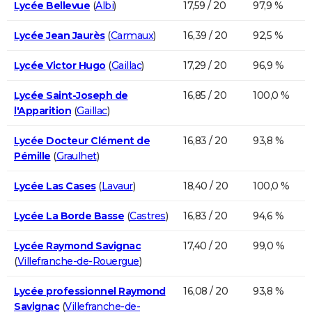
Lycée Bellevue
(
Albi
)
17,59 / 20
97,9 %
Lycée Jean Jaurès
(
Carmaux
)
16,39 / 20
92,5 %
Lycée Victor Hugo
(
Gaillac
)
17,29 / 20
96,9 %
Lycée Saint-Joseph de
16,85 / 20
100,0 %
l'Apparition
(
Gaillac
)
Lycée Docteur Clément de
16,83 / 20
93,8 %
Pémille
(
Graulhet
)
Lycée Las Cases
(
Lavaur
)
18,40 / 20
100,0 %
Lycée La Borde Basse
(
Castres
)
16,83 / 20
94,6 %
Lycée Raymond Savignac
17,40 / 20
99,0 %
(
Villefranche-de-Rouergue
)
Lycée professionnel Raymond
16,08 / 20
93,8 %
Savignac
(
Villefranche-de-