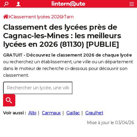
ACTUALITÉS
Connexion
S'inscrire
Classement lycées 2026
Tarn
Rechercher
Société
Education
Villes
Politique
Faits Divers
Monde
+
SPORT
Classement des lycées près de
Football
Cyclisme
Forum
Coupe du monde 2026
Tennis
Rugby
CULTURE
Cagnac-les-Mines : les meilleurs
lycées en 2026 (81130) [PUBLIE]
TNT
Cinéma
Musique
Programme TV
Streaming
Sorties cinéma
+
FINANCE
GRATUIT - Découvrez le classement 2026 de chaque lycée
Impôts
Immobilier
Banque
Crédit
Retraite
Epargne
Risques naturels par ville
Assurance
AUTO
ou recherchez un établissement, une ville ou un département
Réserver un essai
Berlines
Forum auto
Essais
Citadines
SUV
+
dans le moteur de recherche ci-dessous pour découvrir son
HIGH-TECH
classement.
Meilleur smartphone
Ordinateurs
Guide high-tech
Mobiles
Internet
Jeux vidéo
+
BRICOLAGE
Aménagement intérieur
Cuisine
Jardinage
+
Forum
Extérieur
Salle de bains
Rangement
WEEK-END
Escapades
Expositions
Week-end nature
Guides de France
Patrimoine
Musées
+
LIFESTYLE
Voir aussi :
Albi
Carmaux
Gaillac
Graulhet
Bien-être
Mode
+
Art de vivre
Loisirs
Modes de vie
SANTE
Mise à jour le 03/04/26
Guide de la santé
Médicaments
+
Alimentation
Maladies
Sommeil
VOYAGE