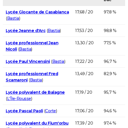
Lycée Giocante de Casabianca
17,68 / 20
97,8 %
(
Bastia
)
Lycée Jeanne d'Arc
(
Bastia
)
17,53 / 20
98,8 %
Lycée professionnel Jean
13,30 / 20
77,5 %
Nicoli
(
Bastia
)
Lycée Paul Vincensini
(
Bastia
)
17,22 / 20
96,7 %
Lycée professionnel Fred
13,49 / 20
82,9 %
Scamaroni
(
Bastia
)
Lycée polyvalent de Balagne
17,19 / 20
95,7 %
(
L'Île-Rousse
)
Lycée Pascal Paoli
(
Corte
)
17,06 / 20
94,6 %
Lycée polyvalent du Fium'orbu
17,39 / 20
97,4 %