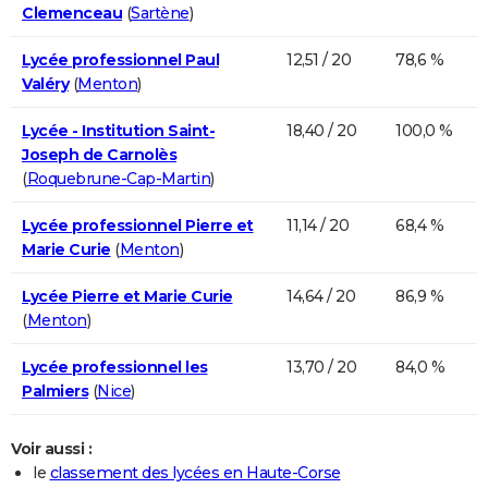
Clemenceau
(
Sartène
)
Lycée professionnel Paul
12,51 / 20
78,6 %
Valéry
(
Menton
)
Lycée - Institution Saint-
18,40 / 20
100,0 %
Joseph de Carnolès
(
Roquebrune-Cap-Martin
)
Lycée professionnel Pierre et
11,14 / 20
68,4 %
Marie Curie
(
Menton
)
Lycée Pierre et Marie Curie
14,64 / 20
86,9 %
(
Menton
)
Lycée professionnel les
13,70 / 20
84,0 %
Palmiers
(
Nice
)
Voir aussi :
le
classement des lycées en Haute-Corse