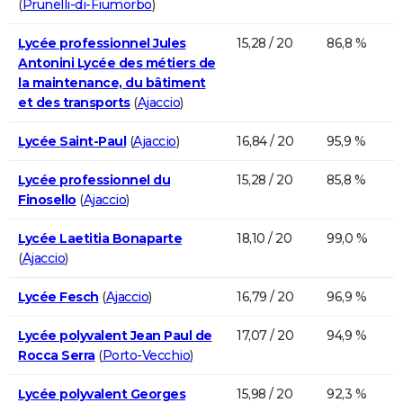
(
Prunelli-di-Fiumorbo
)
Lycée professionnel Jules
15,28 / 20
86,8 %
Antonini Lycée des métiers de
la maintenance, du bâtiment
et des transports
(
Ajaccio
)
Lycée Saint-Paul
(
Ajaccio
)
16,84 / 20
95,9 %
Lycée professionnel du
15,28 / 20
85,8 %
Finosello
(
Ajaccio
)
Lycée Laetitia Bonaparte
18,10 / 20
99,0 %
(
Ajaccio
)
Lycée Fesch
(
Ajaccio
)
16,79 / 20
96,9 %
Lycée polyvalent Jean Paul de
17,07 / 20
94,9 %
Rocca Serra
(
Porto-Vecchio
)
Lycée polyvalent Georges
15,98 / 20
92,3 %