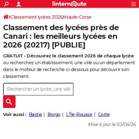
ACTUALITÉS
Connexion
S'inscrire
Classement lycées 2026
Haute-Corse
Rechercher
Société
Education
Villes
Politique
Faits Divers
Monde
+
SPORT
Classement des lycées près de
Football
Cyclisme
Forum
Coupe du monde 2026
Tennis
Rugby
CULTURE
Canari : les meilleurs lycées en
2026 (20217) [PUBLIE]
TNT
Cinéma
Musique
Programme TV
Streaming
Sorties cinéma
+
FINANCE
GRATUIT - Découvrez le classement 2026 de chaque lycée
Impôts
Immobilier
Banque
Crédit
Retraite
Epargne
Risques naturels par ville
Assurance
AUTO
ou recherchez un établissement, une ville ou un département
Réserver un essai
Berlines
Forum auto
Essais
Citadines
SUV
+
dans le moteur de recherche ci-dessous pour découvrir son
HIGH-TECH
classement.
Meilleur smartphone
Ordinateurs
Guide high-tech
Mobiles
Internet
Jeux vidéo
+
BRICOLAGE
Aménagement intérieur
Cuisine
Jardinage
+
Forum
Extérieur
Salle de bains
Rangement
WEEK-END
Escapades
Expositions
Week-end nature
Guides de France
Patrimoine
Musées
+
LIFESTYLE
Voir aussi :
Bastia
Borgo
L'Île-Rousse
Corte
Bien-être
Mode
+
Art de vivre
Loisirs
Modes de vie
SANTE
Mise à jour le 03/04/26
Guide de la santé
Médicaments
+
Alimentation
Maladies
Sommeil
VOYAGE