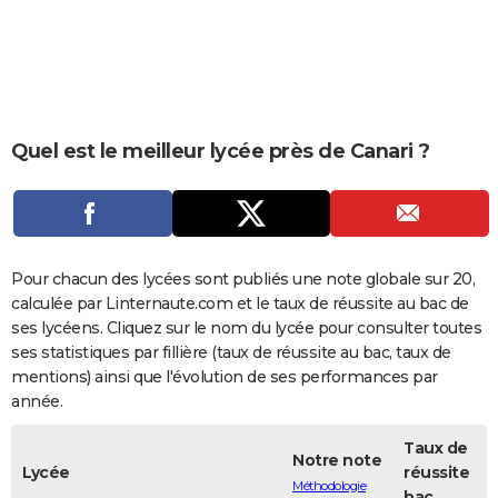
City break
Voyage de noces
Climat
Destinations
Voyage nature
Forum
+
PHOTO
GUIDES D'ACHAT
BONS PLANS
Quel est le meilleur lycée près de Canari ?
CARTE DE VOEUX
Carte Bonne année
Carte Pâques
Carte de Noël
Carte Saint-Valentin
Carte d'anniversaire
DICTIONNAIRE
Biographies
Expressions
Dictionnaire
Citations
Proverbes
PROGRAMME TV
Pour chacun des lycées sont publiés une note globale sur 20,
COPAINS D'AVANT
calculée par Linternaute.com et le taux de réussite au bac de
ses lycéens. Cliquez sur le nom du lycée pour consulter toutes
Se connecter
Collèges
Universités
Service militaire
S'inscrire
Lycées
Primaires
Entreprises
Avis de recherche
AVIS DE DÉCÈS
ses statistiques par fillière (taux de réussite au bac, taux de
mentions) ainsi que l'évolution de ses performances par
FORUM
année.
Lifestyle
Sport
Television
Cinema
Bricolage
Culture
Auto
Voyage
Taux de
Notre note
Lycée
réussite
Méthodologie
bac