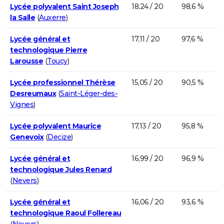
Lycée polyvalent Saint Joseph
18,24 / 20
98,6 %
la Salle
(
Auxerre
)
Lycée général et
17,11 / 20
97,6 %
technologique Pierre
Larousse
(
Toucy
)
Lycée professionnel Thérèse
15,05 / 20
90,5 %
Desreumaux
(
Saint-Léger-des-
Vignes
)
Lycée polyvalent Maurice
17,13 / 20
95,8 %
Genevoix
(
Decize
)
Lycée général et
16,99 / 20
96,9 %
technologique Jules Renard
(
Nevers
)
Lycée général et
16,06 / 20
93,6 %
technologique Raoul Follereau
(
Nevers
)