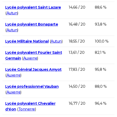
Lycée polyvalent Saint Lazare
14,66 / 20
88,6 %
(
Autun
)
Lycée polyvalent Bonaparte
16,48 / 20
93,8 %
(
Autun
)
Lycée Militaire National
(
Autun
)
18,55 / 20
100,0 %
Lycée polyvalent Fourier Saint
13,61 / 20
82,1 %
Germain
(
Auxerre
)
Lycée Général Jacques Amyot
17,83 / 20
95,8 %
(
Auxerre
)
Lycée professionnel Vauban
14,50 / 20
88,0 %
(
Auxerre
)
Lycée polyvalent Chevalier
16,77 / 20
96,4 %
d'éon
(
Tonnerre
)