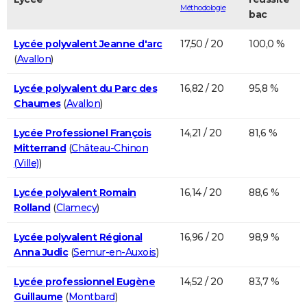
Méthodologie
bac
Lycée polyvalent Jeanne d'arc
17,50 / 20
100,0 %
(
Avallon
)
Lycée polyvalent du Parc des
16,82 / 20
95,8 %
Chaumes
(
Avallon
)
Lycée Professionel François
14,21 / 20
81,6 %
Mitterrand
(
Château-Chinon
(Ville)
)
Lycée polyvalent Romain
16,14 / 20
88,6 %
Rolland
(
Clamecy
)
Lycée polyvalent Régional
16,96 / 20
98,9 %
Anna Judic
(
Semur-en-Auxois
)
Lycée professionnel Eugène
14,52 / 20
83,7 %
Guillaume
(
Montbard
)