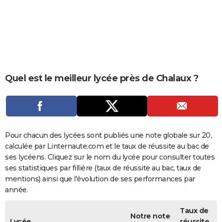
City break
Voyage de noces
Climat
Destinations
Voyage nature
Forum
+
PHOTO
GUIDES D'ACHAT
BONS PLANS
CARTE DE VOEUX
Quel est le meilleur lycée près de Chalaux ?
Carte Bonne année
Carte Pâques
Carte de Noël
Carte Saint-Valentin
Carte d'anniversaire
DICTIONNAIRE
Biographies
Expressions
Dictionnaire
Citations
Proverbes
PROGRAMME TV
COPAINS D'AVANT
Pour chacun des lycées sont publiés une note globale sur 20,
calculée par Linternaute.com et le taux de réussite au bac de
Se connecter
Collèges
Universités
Service militaire
S'inscrire
Lycées
Primaires
Entreprises
Avis de recherche
AVIS DE DÉCÈS
ses lycéens. Cliquez sur le nom du lycée pour consulter toutes
ses statistiques par fillière (taux de réussite au bac, taux de
FORUM
mentions) ainsi que l'évolution de ses performances par
année.
Lifestyle
Sport
Television
Cinema
Bricolage
Culture
Auto
Voyage
Taux de
Notre note
Lycée
réussite