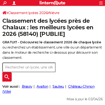
ACTUALITÉS
Connexion
S'inscrire
Classement lycées 2026
Nièvre
Rechercher
Société
Education
Villes
Politique
Faits Divers
Monde
+
SPORT
Classement des lycées près de
Football
Cyclisme
Forum
Coupe du monde 2026
Tennis
Rugby
CULTURE
Chalaux : les meilleurs lycées en
2026 (58140) [PUBLIE]
TNT
Cinéma
Musique
Programme TV
Streaming
Sorties cinéma
+
FINANCE
GRATUIT - Découvrez le classement 2026 de chaque lycée
Impôts
Immobilier
Banque
Crédit
Retraite
Epargne
Risques naturels par ville
Assurance
AUTO
ou recherchez un établissement, une ville ou un département
Réserver un essai
Berlines
Forum auto
Essais
Citadines
SUV
+
dans le moteur de recherche ci-dessous pour découvrir son
HIGH-TECH
classement.
Meilleur smartphone
Ordinateurs
Guide high-tech
Mobiles
Internet
Jeux vidéo
+
BRICOLAGE
Aménagement intérieur
Cuisine
Jardinage
+
Forum
Extérieur
Salle de bains
Rangement
WEEK-END
Escapades
Expositions
Week-end nature
Guides de France
Patrimoine
Musées
+
LIFESTYLE
Voir aussi :
Brassy
Avallon
Saulieu
Château-Chinon
Bien-être
Mode
+
Art de vivre
Loisirs
Modes de vie
(Ville)
SANTE
Mise à jour le 03/04/26
Guide de la santé
Médicaments
+
Alimentation
Maladies
Sommeil
VOYAGE