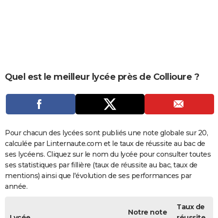
City break
Voyage de noces
Climat
Destinations
Voyage nature
Forum
+
PHOTO
GUIDES D'ACHAT
BONS PLANS
CARTE DE VOEUX
Quel est le meilleur lycée près de Collioure ?
Carte Bonne année
Carte Pâques
Carte de Noël
Carte Saint-Valentin
Carte d'anniversaire
DICTIONNAIRE
Biographies
Expressions
Dictionnaire
Citations
Proverbes
PROGRAMME TV
COPAINS D'AVANT
Pour chacun des lycées sont publiés une note globale sur 20,
calculée par Linternaute.com et le taux de réussite au bac de
Se connecter
Collèges
Universités
Service militaire
S'inscrire
Lycées
Primaires
Entreprises
Avis de recherche
AVIS DE DÉCÈS
ses lycéens. Cliquez sur le nom du lycée pour consulter toutes
ses statistiques par fillière (taux de réussite au bac, taux de
FORUM
mentions) ainsi que l'évolution de ses performances par
année.
Lifestyle
Sport
Television
Cinema
Bricolage
Culture
Auto
Voyage
Taux de
Notre note
Lycée
réussite