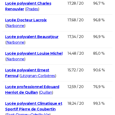
Lycée polyvalent Charles
17,28 / 20
96,7 %
Renouvier
(
Prades
)
Lycée Docteur Lacroix
17,68 / 20
96,8 %
(
Narbonne
)
Lycée polyvalent Beauséjour
17,34 / 20
96,9 %
(
Narbonne
)
Lycée polyvalent Louise Michel
14,48 / 20
85,0 %
(
Narbonne
)
Lycée polyvalent Ernest
15,72 / 20
90,6 %
Ferroul
(
Lézignan-Corbières
)
Lycée professionnel Edouard
12,59 / 20
76,9 %
Herriot de Quillan
(
Quillan
)
Lycée polyvalent Climatique et
18,24 / 20
99,3 %
Sportif Pierre de Coubertin
(
Font-Romeu-Odeillo-Via
)