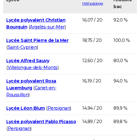
Méthodologie
bac
Lycée polyvalent Christian
16,07 / 20
92,0 %
Bourquin
(
Argelès-sur-Mer
)
Lycée Saint Pierre de la Mer
18,75 / 20
100,0 %
(
Saint-Cyprien
)
Lycée Alfred Sauvy
12,60 / 20
80,0 %
(
Villelongue-dels-Monts
)
Lycée polyvalent Rosa
16,19 / 20
94,0 %
Luxemburg
(
Canet-en-
Roussillon
)
Lycée Léon Blum
(
Perpignan
)
14,94 / 20
89,9 %
Lycée polyvalent Pablo Picasso
14,89 / 20
89,8 %
(
Perpignan
)