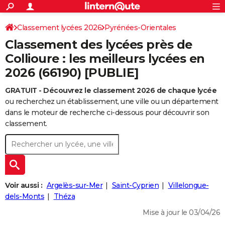
ACTUALITÉS
Connexion
S'inscrire
Classement lycées 2026
Pyrénées-Orientales
Rechercher
Société
Education
Villes
Politique
Faits Divers
Monde
+
SPORT
Classement des lycées près de
Football
Cyclisme
Forum
Coupe du monde 2026
Tennis
Rugby
CULTURE
Collioure : les meilleurs lycées en
2026 (66190) [PUBLIE]
TNT
Cinéma
Musique
Programme TV
Streaming
Sorties cinéma
+
FINANCE
GRATUIT - Découvrez le classement 2026 de chaque lycée
Impôts
Immobilier
Banque
Crédit
Retraite
Epargne
Risques naturels par ville
Assurance
AUTO
ou recherchez un établissement, une ville ou un département
Réserver un essai
Berlines
Forum auto
Essais
Citadines
SUV
+
dans le moteur de recherche ci-dessous pour découvrir son
HIGH-TECH
classement.
Meilleur smartphone
Ordinateurs
Guide high-tech
Mobiles
Internet
Jeux vidéo
+
BRICOLAGE
Aménagement intérieur
Cuisine
Jardinage
+
Forum
Extérieur
Salle de bains
Rangement
WEEK-END
Escapades
Expositions
Week-end nature
Guides de France
Patrimoine
Musées
+
LIFESTYLE
Voir aussi :
Argelès-sur-Mer
Saint-Cyprien
Villelongue-
Bien-être
Mode
+
Art de vivre
Loisirs
Modes de vie
dels-Monts
Théza
SANTE
Mise à jour le 03/04/26
Guide de la santé
Médicaments
+
Alimentation
Maladies
Sommeil
VOYAGE