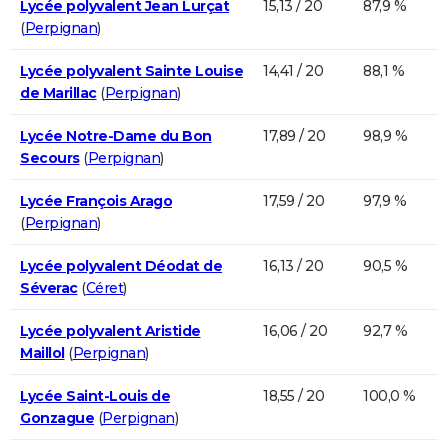
Lycée polyvalent Jean Lurçat
15,13 / 20
87,9 %
(
Perpignan
)
Lycée polyvalent Sainte Louise
14,41 / 20
88,1 %
de Marillac
(
Perpignan
)
Lycée Notre-Dame du Bon
17,89 / 20
98,9 %
Secours
(
Perpignan
)
Lycée François Arago
17,59 / 20
97,9 %
(
Perpignan
)
Lycée polyvalent Déodat de
16,13 / 20
90,5 %
Séverac
(
Céret
)
Lycée polyvalent Aristide
16,06 / 20
92,7 %
Maillol
(
Perpignan
)
Lycée Saint-Louis de
18,55 / 20
100,0 %
Gonzague
(
Perpignan
)