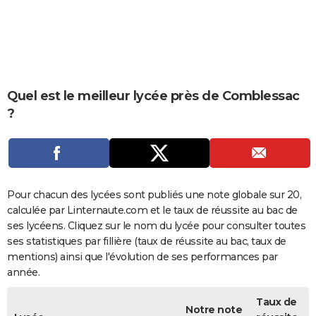
City break
Voyage de noces
Climat
Destinations
Voyage nature
Forum
+
PHOTO
GUIDES D'ACHAT
BONS PLANS
Quel est le meilleur lycée près de Comblessac
CARTE DE VOEUX
?
Carte Bonne année
Carte Pâques
Carte de Noël
Carte Saint-Valentin
Carte d'anniversaire
DICTIONNAIRE
Biographies
Expressions
Dictionnaire
Citations
Proverbes
PROGRAMME TV
COPAINS D'AVANT
Pour chacun des lycées sont publiés une note globale sur 20,
calculée par Linternaute.com et le taux de réussite au bac de
Se connecter
Collèges
Universités
Service militaire
S'inscrire
Lycées
Primaires
Entreprises
Avis de recherche
AVIS DE DÉCÈS
ses lycéens. Cliquez sur le nom du lycée pour consulter toutes
ses statistiques par fillière (taux de réussite au bac, taux de
FORUM
mentions) ainsi que l'évolution de ses performances par
Lifestyle
Sport
Television
Cinema
Bricolage
Culture
Auto
Voyage
année.
Taux de
Notre note