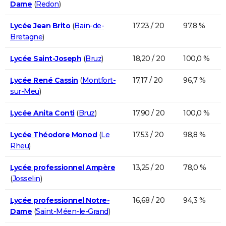
Dame
(
Redon
)
Lycée Jean Brito
(
Bain-de-
17,23 / 20
97,8 %
Bretagne
)
Lycée Saint-Joseph
(
Bruz
)
18,20 / 20
100,0 %
Lycée René Cassin
(
Montfort-
17,17 / 20
96,7 %
sur-Meu
)
Lycée Anita Conti
(
Bruz
)
17,90 / 20
100,0 %
Lycée Théodore Monod
(
Le
17,53 / 20
98,8 %
Rheu
)
Lycée professionnel Ampère
13,25 / 20
78,0 %
(
Josselin
)
Lycée professionnel Notre-
16,68 / 20
94,3 %
Dame
(
Saint-Méen-le-Grand
)