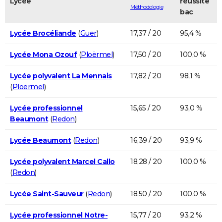
Lycée
réussite
Méthodologie
bac
Lycée Brocéliande
(
Guer
)
17,37 / 20
95,4 %
Lycée Mona Ozouf
(
Ploërmel
)
17,50 / 20
100,0 %
Lycée polyvalent La Mennais
17,82 / 20
98,1 %
(
Ploërmel
)
Lycée professionnel
15,65 / 20
93,0 %
Beaumont
(
Redon
)
Lycée Beaumont
(
Redon
)
16,39 / 20
93,9 %
Lycée polyvalent Marcel Callo
18,28 / 20
100,0 %
(
Redon
)
Lycée Saint-Sauveur
(
Redon
)
18,50 / 20
100,0 %
Lycée professionnel Notre-
15,77 / 20
93,2 %