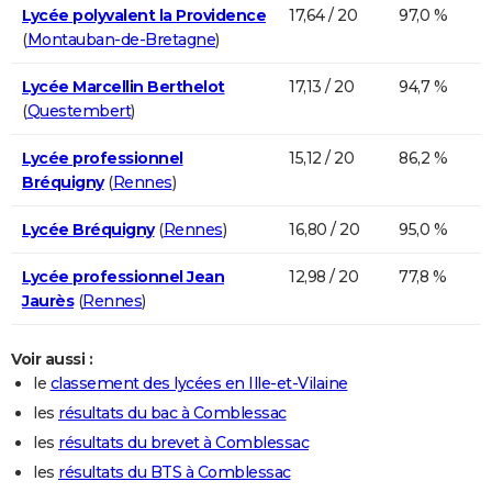
Lycée polyvalent la Providence
17,64 / 20
97,0 %
(
Montauban-de-Bretagne
)
Lycée Marcellin Berthelot
17,13 / 20
94,7 %
(
Questembert
)
Lycée professionnel
15,12 / 20
86,2 %
Bréquigny
(
Rennes
)
Lycée Bréquigny
(
Rennes
)
16,80 / 20
95,0 %
Lycée professionnel Jean
12,98 / 20
77,8 %
Jaurès
(
Rennes
)
Voir aussi :
le
classement des lycées en Ille-et-Vilaine
les
résultats du bac à Comblessac
les
résultats du brevet à Comblessac
les
résultats du BTS à Comblessac