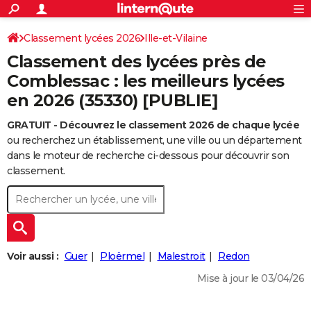
ACTUALITÉS
Connexion
S'inscrire
Classement lycées 2026
Ille-et-Vilaine
Rechercher
Société
Education
Villes
Politique
Faits Divers
Monde
+
SPORT
Classement des lycées près de
Football
Cyclisme
Forum
Coupe du monde 2026
Tennis
Rugby
CULTURE
Comblessac : les meilleurs lycées
en 2026 (35330) [PUBLIE]
TNT
Cinéma
Musique
Programme TV
Streaming
Sorties cinéma
+
FINANCE
GRATUIT - Découvrez le classement 2026 de chaque lycée
Impôts
Immobilier
Banque
Crédit
Retraite
Epargne
Risques naturels par ville
Assurance
AUTO
ou recherchez un établissement, une ville ou un département
Réserver un essai
Berlines
Forum auto
Essais
Citadines
SUV
+
dans le moteur de recherche ci-dessous pour découvrir son
HIGH-TECH
classement.
Meilleur smartphone
Ordinateurs
Guide high-tech
Mobiles
Internet
Jeux vidéo
+
BRICOLAGE
Aménagement intérieur
Cuisine
Jardinage
+
Forum
Extérieur
Salle de bains
Rangement
WEEK-END
Escapades
Expositions
Week-end nature
Guides de France
Patrimoine
Musées
+
LIFESTYLE
Voir aussi :
Guer
Ploërmel
Malestroit
Redon
Bien-être
Mode
+
Art de vivre
Loisirs
Modes de vie
SANTE
Mise à jour le 03/04/26
Guide de la santé
Médicaments
+
Alimentation
Maladies
Sommeil
VOYAGE