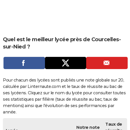
City break
Voyage de noces
Climat
Destinations
Voyage nature
Forum
+
PHOTO
GUIDES D'ACHAT
BONS PLANS
Quel est le meilleur lycée près de Courcelles-
CARTE DE VOEUX
sur-Nied ?
Carte Bonne année
Carte Pâques
Carte de Noël
Carte Saint-Valentin
Carte d'anniversaire
DICTIONNAIRE
Biographies
Expressions
Dictionnaire
Citations
Proverbes
PROGRAMME TV
COPAINS D'AVANT
Pour chacun des lycées sont publiés une note globale sur 20,
calculée par Linternaute.com et le taux de réussite au bac de
Se connecter
Collèges
Universités
Service militaire
S'inscrire
Lycées
Primaires
Entreprises
Avis de recherche
AVIS DE DÉCÈS
ses lycéens. Cliquez sur le nom du lycée pour consulter toutes
ses statistiques par fillière (taux de réussite au bac, taux de
FORUM
mentions) ainsi que l'évolution de ses performances par
Lifestyle
Sport
Television
Cinema
Bricolage
Culture
Auto
Voyage
année.
Taux de
Notre note