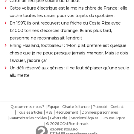
Carte de l'éclipse solaire du 12 août
Cette voiture électrique est la moins chère de France : elle
coche toutes les cases pour vos trajets du quotidien
En 1997, ils ont recouvert une friche du Costa Rica avec
12 000 tonnes d'écorces d'orange. 16 ans plus tard,
personne ne reconnaissait l'endroit
Erling Haaland, footballeur : "Mon plat préféré est quelque
chose que je ne peux presque jamais manger. Mais je dois
l'avouer, j'adore ça"
Un défi réservé aux génies : il ne faut déplacer qu'une seule
allumette
Qui sommes-nous ?
Equipe
Charte éditoriale
Publicité
Contact
Tous les articles
RSS
Recrutement
Données personnelles
Paramétrer les cookies
Gérer Utiq
Mentions légales
Groupe Figaro
© 2026 CCM Benchmark