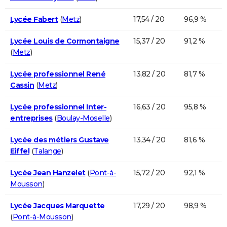
Lycée Fabert
(
Metz
)
17,54 / 20
96,9 %
Lycée Louis de Cormontaigne
15,37 / 20
91,2 %
(
Metz
)
Lycée professionnel René
13,82 / 20
81,7 %
Cassin
(
Metz
)
Lycée professionnel Inter-
16,63 / 20
95,8 %
entreprises
(
Boulay-Moselle
)
Lycée des métiers Gustave
13,34 / 20
81,6 %
Eiffel
(
Talange
)
Lycée Jean Hanzelet
(
Pont-à-
15,72 / 20
92,1 %
Mousson
)
Lycée Jacques Marquette
17,29 / 20
98,9 %
(
Pont-à-Mousson
)