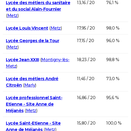
Lycée des métiers du sanitaire
13,16 / 20
76,1 %
et du social Alain-Fournier
(
Metz
)
Lycée Louis Vincent
(
Metz
)
17,95 / 20
98,0 %
Lycée Georges de la Tour
17,15 / 20
96,0 %
(
Metz
)
Lycée Jean XXIII
(
Montigny-lès-
18,23 / 20
98,8 %
Metz
)
Lycée des métiers André
11,45 / 20
73,0 %
Citroën
(
Marly
)
Lycée professionnel Saint-
16,86 / 20
95,6 %
Etienne - Site Anne de
Méjanès
(
Metz
)
Lycée Saint-Etienne - Site
15,80 / 20
100,0 %
Anne de Méjanès
(
Metz
)