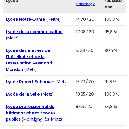
Lycée
réussite
Méthodologie
bac
Lycée Notre-Dame
(
Peltre
)
14,70 / 20
100,0 %
Lycée de la communication
17,08 / 20
95,8 %
(
Metz
)
Lycée des métiers de
15,58 / 20
90,4 %
l'hôtellerie et de la
restauration Raymond
Mondon
(
Metz
)
Lycée Robert Schuman
(
Metz
)
15,23 / 20
91,8 %
Lycée de la Salle
(
Metz
)
18,85 / 20
100,0 %
Lycée professionnel du
8,43 / 20
54,8 %
bâtiment et des travaux
publics
(
Montigny-lès-Metz
)