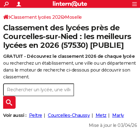
ACTUALITÉS
Connexion
S'inscrire
Classement lycées 2026
Moselle
Rechercher
Société
Education
Villes
Politique
Faits Divers
Monde
+
SPORT
Classement des lycées près de
Football
Cyclisme
Forum
Coupe du monde 2026
Tennis
Rugby
CULTURE
Courcelles-sur-Nied : les meilleurs
lycées en 2026 (57530) [PUBLIE]
TNT
Cinéma
Musique
Programme TV
Streaming
Sorties cinéma
+
FINANCE
GRATUIT - Découvrez le classement 2026 de chaque lycée
Impôts
Immobilier
Banque
Crédit
Retraite
Epargne
Risques naturels par ville
Assurance
AUTO
ou recherchez un établissement, une ville ou un département
Réserver un essai
Berlines
Forum auto
Essais
Citadines
SUV
+
dans le moteur de recherche ci-dessous pour découvrir son
HIGH-TECH
classement.
Meilleur smartphone
Ordinateurs
Guide high-tech
Mobiles
Internet
Jeux vidéo
+
BRICOLAGE
Aménagement intérieur
Cuisine
Jardinage
+
Forum
Extérieur
Salle de bains
Rangement
WEEK-END
Escapades
Expositions
Week-end nature
Guides de France
Patrimoine
Musées
+
LIFESTYLE
Voir aussi :
Peltre
Courcelles-Chaussy
Metz
Marly
Bien-être
Mode
+
Art de vivre
Loisirs
Modes de vie
SANTE
Mise à jour le 03/04/26
Guide de la santé
Médicaments
+
Alimentation
Maladies
Sommeil
VOYAGE