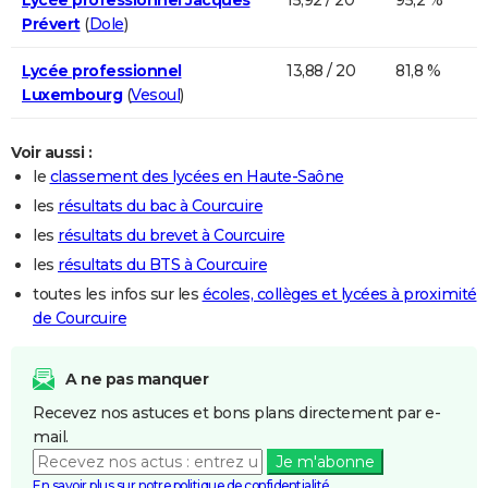
Prévert
(
Dole
)
Lycée professionnel
13,88 / 20
81,8 %
Luxembourg
(
Vesoul
)
Voir aussi :
le
classement des lycées en Haute-Saône
les
résultats du bac à Courcuire
les
résultats du brevet à Courcuire
les
résultats du BTS à Courcuire
toutes les infos sur les
écoles, collèges et lycées à proximité
de Courcuire
A ne pas manquer
Recevez nos astuces et bons plans directement par e-
mail.
Je m'abonne
En savoir plus sur notre politique de confidentialité