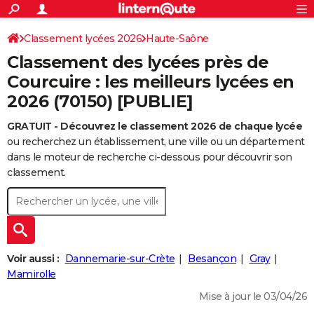
ACTUALITÉS
Connexion
S'inscrire
Classement lycées 2026
Haute-Saône
Rechercher
Société
Education
Villes
Politique
Faits Divers
Monde
+
SPORT
Classement des lycées près de
Football
Cyclisme
Forum
Coupe du monde 2026
Tennis
Rugby
CULTURE
Courcuire : les meilleurs lycées en
2026 (70150) [PUBLIE]
TNT
Cinéma
Musique
Programme TV
Streaming
Sorties cinéma
+
FINANCE
GRATUIT - Découvrez le classement 2026 de chaque lycée
Impôts
Immobilier
Banque
Crédit
Retraite
Epargne
Risques naturels par ville
Assurance
AUTO
ou recherchez un établissement, une ville ou un département
Réserver un essai
Berlines
Forum auto
Essais
Citadines
SUV
+
dans le moteur de recherche ci-dessous pour découvrir son
HIGH-TECH
classement.
Meilleur smartphone
Ordinateurs
Guide high-tech
Mobiles
Internet
Jeux vidéo
+
BRICOLAGE
Aménagement intérieur
Cuisine
Jardinage
+
Forum
Extérieur
Salle de bains
Rangement
WEEK-END
Escapades
Expositions
Week-end nature
Guides de France
Patrimoine
Musées
+
LIFESTYLE
Voir aussi :
Dannemarie-sur-Crète
Besançon
Gray
Bien-être
Mode
+
Art de vivre
Loisirs
Modes de vie
Mamirolle
SANTE
Mise à jour le 03/04/26
Guide de la santé
Médicaments
+
Alimentation
Maladies
Sommeil
VOYAGE