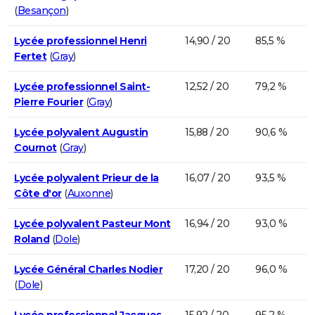
(
Besançon
)
Lycée professionnel Henri
14,90 / 20
85,5 %
Fertet
(
Gray
)
Lycée professionnel Saint-
12,52 / 20
79,2 %
Pierre Fourier
(
Gray
)
Lycée polyvalent Augustin
15,88 / 20
90,6 %
Cournot
(
Gray
)
Lycée polyvalent Prieur de la
16,07 / 20
93,5 %
Côte d'or
(
Auxonne
)
Lycée polyvalent Pasteur Mont
16,94 / 20
93,0 %
Roland
(
Dole
)
Lycée Général Charles Nodier
17,20 / 20
96,0 %
(
Dole
)
Lycée professionnel Jacques
15,92 / 20
95,2 %