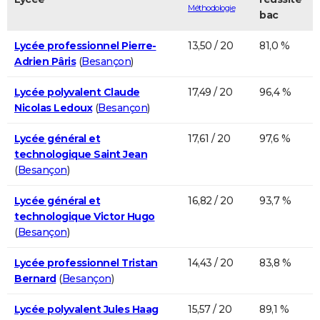
Méthodologie
bac
Lycée professionnel Pierre-
13,50 / 20
81,0 %
Adrien Pâris
(
Besançon
)
Lycée polyvalent Claude
17,49 / 20
96,4 %
Nicolas Ledoux
(
Besançon
)
Lycée général et
17,61 / 20
97,6 %
technologique Saint Jean
(
Besançon
)
Lycée général et
16,82 / 20
93,7 %
technologique Victor Hugo
(
Besançon
)
Lycée professionnel Tristan
14,43 / 20
83,8 %
Bernard
(
Besançon
)
Lycée polyvalent Jules Haag
15,57 / 20
89,1 %