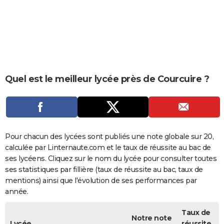
City break
Voyage de noces
Climat
Destinations
Voyage nature
Forum
+
PHOTO
GUIDES D'ACHAT
BONS PLANS
CARTE DE VOEUX
Quel est le meilleur lycée près de Courcuire ?
Carte Bonne année
Carte Pâques
Carte de Noël
Carte Saint-Valentin
Carte d'anniversaire
DICTIONNAIRE
Biographies
Expressions
Dictionnaire
Citations
Proverbes
PROGRAMME TV
COPAINS D'AVANT
Pour chacun des lycées sont publiés une note globale sur 20,
calculée par Linternaute.com et le taux de réussite au bac de
Se connecter
Collèges
Universités
Service militaire
S'inscrire
Lycées
Primaires
Entreprises
Avis de recherche
AVIS DE DÉCÈS
ses lycéens. Cliquez sur le nom du lycée pour consulter toutes
ses statistiques par fillière (taux de réussite au bac, taux de
FORUM
mentions) ainsi que l'évolution de ses performances par
année.
Lifestyle
Sport
Television
Cinema
Bricolage
Culture
Auto
Voyage
Taux de
Notre note
Lycée
réussite