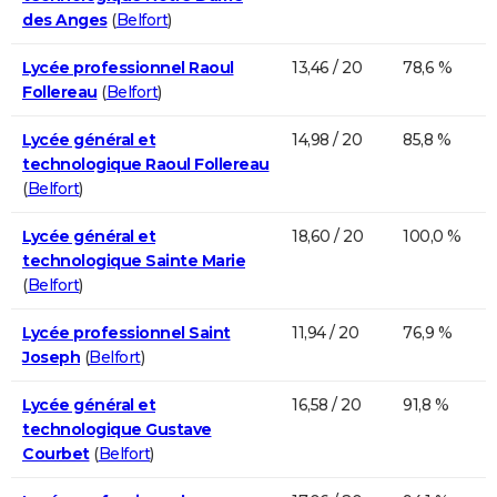
des Anges
(
Belfort
)
Lycée professionnel Raoul
13,46 / 20
78,6 %
Follereau
(
Belfort
)
Lycée général et
14,98 / 20
85,8 %
technologique Raoul Follereau
(
Belfort
)
Lycée général et
18,60 / 20
100,0 %
technologique Sainte Marie
(
Belfort
)
Lycée professionnel Saint
11,94 / 20
76,9 %
Joseph
(
Belfort
)
Lycée général et
16,58 / 20
91,8 %
technologique Gustave
Courbet
(
Belfort
)