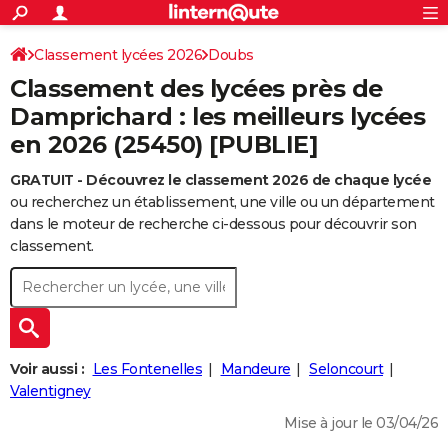
ACTUALITÉS
Connexion
S'inscrire
Classement lycées 2026
Doubs
Rechercher
Société
Education
Villes
Politique
Faits Divers
Monde
+
SPORT
Classement des lycées près de
Football
Cyclisme
Forum
Coupe du monde 2026
Tennis
Rugby
CULTURE
Damprichard : les meilleurs lycées
en 2026 (25450) [PUBLIE]
TNT
Cinéma
Musique
Programme TV
Streaming
Sorties cinéma
+
FINANCE
GRATUIT - Découvrez le classement 2026 de chaque lycée
Impôts
Immobilier
Banque
Crédit
Retraite
Epargne
Risques naturels par ville
Assurance
AUTO
ou recherchez un établissement, une ville ou un département
Réserver un essai
Berlines
Forum auto
Essais
Citadines
SUV
+
dans le moteur de recherche ci-dessous pour découvrir son
HIGH-TECH
classement.
Meilleur smartphone
Ordinateurs
Guide high-tech
Mobiles
Internet
Jeux vidéo
+
BRICOLAGE
Aménagement intérieur
Cuisine
Jardinage
+
Forum
Extérieur
Salle de bains
Rangement
WEEK-END
Escapades
Expositions
Week-end nature
Guides de France
Patrimoine
Musées
+
LIFESTYLE
Voir aussi :
Les Fontenelles
Mandeure
Seloncourt
Bien-être
Mode
+
Art de vivre
Loisirs
Modes de vie
Valentigney
SANTE
Mise à jour le 03/04/26
Guide de la santé
Médicaments
+
Alimentation
Maladies
Sommeil
VOYAGE