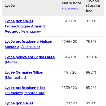
Taux de
Notre note
Lycée
réussite
Méthodologie
bac
Lycée général et
16,63 / 20
92,8 %
technologique Armand
Peugeot
(
Valentigney
)
Lycée professionnel Nelson
12,66 / 20
75,6 %
Mandela
(
Audincourt
)
Lycée polyvalent Edgar Faure
16,64 / 20
92,0 %
(
Morteau
)
Lycée Germaine Tillion
14,81 / 20
86,2 %
(
Montbéliard
)
Lycée professionnel les
15,39 / 20
85,9 %
Huisselets
(
Montbéliard
)
Lycée général et
15,79 / 20
89,9 %