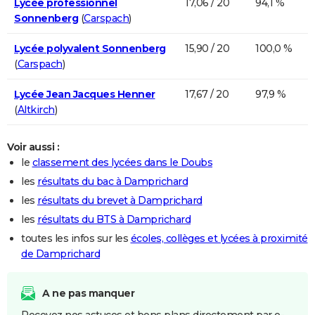
Lycée professionnel
17,06 / 20
94,1 %
Sonnenberg
(
Carspach
)
Lycée polyvalent Sonnenberg
15,90 / 20
100,0 %
(
Carspach
)
Lycée Jean Jacques Henner
17,67 / 20
97,9 %
(
Altkirch
)
Voir aussi :
le
classement des lycées dans le Doubs
les
résultats du bac à Damprichard
les
résultats du brevet à Damprichard
les
résultats du BTS à Damprichard
toutes les infos sur les
écoles, collèges et lycées à proximité
de Damprichard
A ne pas manquer
Recevez nos astuces et bons plans directement par e-