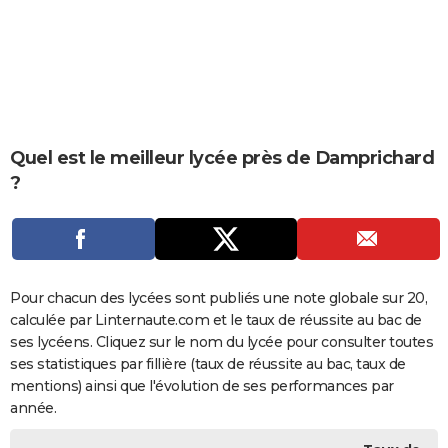
City break
Voyage de noces
Climat
Destinations
Voyage nature
Forum
+
PHOTO
GUIDES D'ACHAT
BONS PLANS
CARTE DE VOEUX
Quel est le meilleur lycée près de Damprichard
?
Carte Bonne année
Carte Pâques
Carte de Noël
Carte Saint-Valentin
Carte d'anniversaire
DICTIONNAIRE
Biographies
Expressions
Dictionnaire
Citations
Proverbes
PROGRAMME TV
COPAINS D'AVANT
Pour chacun des lycées sont publiés une note globale sur 20,
Se connecter
Collèges
Universités
Service militaire
S'inscrire
Lycées
Primaires
Entreprises
Avis de recherche
AVIS DE DÉCÈS
calculée par Linternaute.com et le taux de réussite au bac de
ses lycéens. Cliquez sur le nom du lycée pour consulter toutes
FORUM
ses statistiques par fillière (taux de réussite au bac, taux de
Lifestyle
Sport
Television
Cinema
Bricolage
Culture
Auto
Voyage
mentions) ainsi que l'évolution de ses performances par
année.