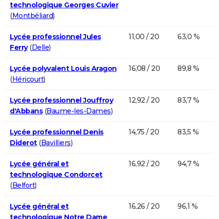
technologique Georges Cuvier
(
Montbéliard
)
Lycée professionnel Jules
11,00 / 20
63,0 %
Ferry
(
Delle
)
Lycée polyvalent Louis Aragon
16,08 / 20
89,8 %
(
Héricourt
)
Lycée professionnel Jouffroy
12,92 / 20
83,7 %
d'Abbans
(
Baume-les-Dames
)
Lycée professionnel Denis
14,75 / 20
83,5 %
Diderot
(
Bavilliers
)
Lycée général et
16,92 / 20
94,7 %
technologique Condorcet
(
Belfort
)
Lycée général et
16,26 / 20
96,1 %
technologique Notre Dame