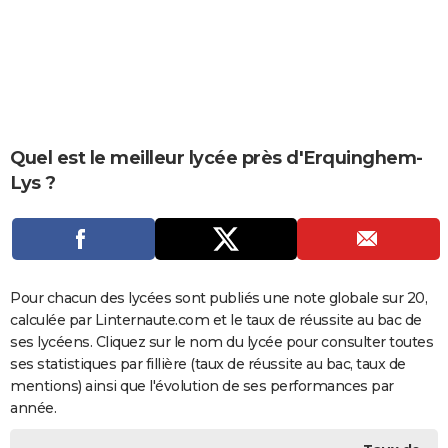
City break
Voyage de noces
Climat
Destinations
Voyage nature
Forum
+
PHOTO
GUIDES D'ACHAT
BONS PLANS
CARTE DE VOEUX
Quel est le meilleur lycée près d'Erquinghem-
Lys ?
Carte Bonne année
Carte Pâques
Carte de Noël
Carte Saint-Valentin
Carte d'anniversaire
DICTIONNAIRE
Biographies
Expressions
Dictionnaire
Citations
Proverbes
PROGRAMME TV
COPAINS D'AVANT
Pour chacun des lycées sont publiés une note globale sur 20,
Se connecter
Collèges
Universités
Service militaire
S'inscrire
Lycées
Primaires
Entreprises
Avis de recherche
AVIS DE DÉCÈS
calculée par Linternaute.com et le taux de réussite au bac de
ses lycéens. Cliquez sur le nom du lycée pour consulter toutes
FORUM
ses statistiques par fillière (taux de réussite au bac, taux de
Lifestyle
Sport
Television
Cinema
Bricolage
Culture
Auto
Voyage
mentions) ainsi que l'évolution de ses performances par
année.