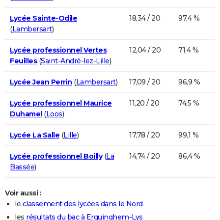
Lycée Sainte-Odile
18,34 / 20
97,4 %
(
Lambersart
)
Lycée professionnel Vertes
12,04 / 20
71,4 %
Feuilles
(
Saint-André-lez-Lille
)
Lycée Jean Perrin
(
Lambersart
)
17,09 / 20
96,9 %
Lycée professionnel Maurice
11,20 / 20
74,5 %
Duhamel
(
Loos
)
Lycée La Salle
(
Lille
)
17,78 / 20
99,1 %
Lycée professionnel Boilly
(
La
14,74 / 20
86,4 %
Bassée
)
Voir aussi :
le
classement des lycées dans le Nord
les
résultats du bac à Erquinghem-Lys