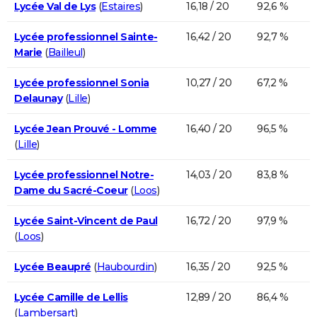
Lycée Val de Lys
(
Estaires
)
16,18 / 20
92,6 %
Lycée professionnel Sainte-
16,42 / 20
92,7 %
Marie
(
Bailleul
)
Lycée professionnel Sonia
10,27 / 20
67,2 %
Delaunay
(
Lille
)
Lycée Jean Prouvé - Lomme
16,40 / 20
96,5 %
(
Lille
)
Lycée professionnel Notre-
14,03 / 20
83,8 %
Dame du Sacré-Coeur
(
Loos
)
Lycée Saint-Vincent de Paul
16,72 / 20
97,9 %
(
Loos
)
Lycée Beaupré
(
Haubourdin
)
16,35 / 20
92,5 %
Lycée Camille de Lellis
12,89 / 20
86,4 %
(
Lambersart
)