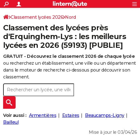
ACTUALITÉS
Connexion
S'inscrire
Classement lycées 2026
Nord
Rechercher
Société
Education
Villes
Politique
Faits Divers
Monde
+
SPORT
Classement des lycées près
Football
Cyclisme
Forum
Coupe du monde 2026
Tennis
Rugby
CULTURE
d'Erquinghem-Lys : les meilleurs
lycées en 2026 (59193) [PUBLIE]
TNT
Cinéma
Musique
Programme TV
Streaming
Sorties cinéma
+
FINANCE
GRATUIT - Découvrez le classement 2026 de chaque lycée
Impôts
Immobilier
Banque
Crédit
Retraite
Epargne
Risques naturels par ville
Assurance
AUTO
ou recherchez un établissement, une ville ou un département
Réserver un essai
Berlines
Forum auto
Essais
Citadines
SUV
+
dans le moteur de recherche ci-dessous pour découvrir son
HIGH-TECH
classement.
Meilleur smartphone
Ordinateurs
Guide high-tech
Mobiles
Internet
Jeux vidéo
+
BRICOLAGE
Aménagement intérieur
Cuisine
Jardinage
+
Forum
Extérieur
Salle de bains
Rangement
WEEK-END
Escapades
Expositions
Week-end nature
Guides de France
Patrimoine
Musées
+
LIFESTYLE
Voir aussi :
Armentières
Estaires
Beaucamps-Ligny
Bien-être
Mode
+
Art de vivre
Loisirs
Modes de vie
Bailleul
SANTE
Mise à jour le 03/04/26
Guide de la santé
Médicaments
+
Alimentation
Maladies
Sommeil
VOYAGE