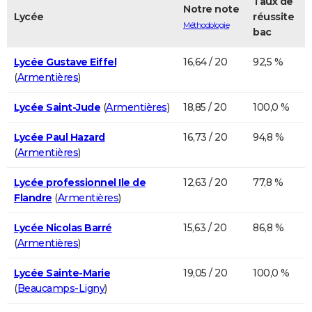
Taux de
Notre note
Lycée
réussite
Méthodologie
bac
Lycée Gustave Eiffel
16,64 / 20
92,5 %
(
Armentières
)
Lycée Saint-Jude
(
Armentières
)
18,85 / 20
100,0 %
Lycée Paul Hazard
16,73 / 20
94,8 %
(
Armentières
)
Lycée professionnel Ile de
12,63 / 20
77,8 %
Flandre
(
Armentières
)
Lycée Nicolas Barré
15,63 / 20
86,8 %
(
Armentières
)
Lycée Sainte-Marie
19,05 / 20
100,0 %
(
Beaucamps-Ligny
)