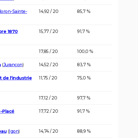
loron-Sainte-
14,92 / 20
85,7 %
bre 1870
15,77 / 20
91,7 %
17,85 / 20
100,0 %
a
(
Jurançon
)
14,52 / 20
83,7 %
 de l'industrie
11,75 / 20
75,0 %
17,12 / 20
97,7 %
e-Placé
17,72 / 20
91,7 %
eau
(
Igon
)
14,74 / 20
88,9 %