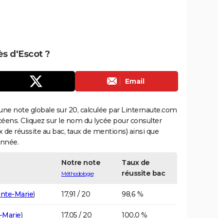
ès d'Escot ?
Email
une note globale sur 20, calculée par Linternaute.com
ycéens. Cliquez sur le nom du lycée pour consulter
aux de réussite au bac, taux de mentions) ainsi que
année.
Notre note
Taux de
réussite bac
Méthodologie
inte-Marie
)
17,91 / 20
98,6 %
-Marie
)
17,05 / 20
100,0 %