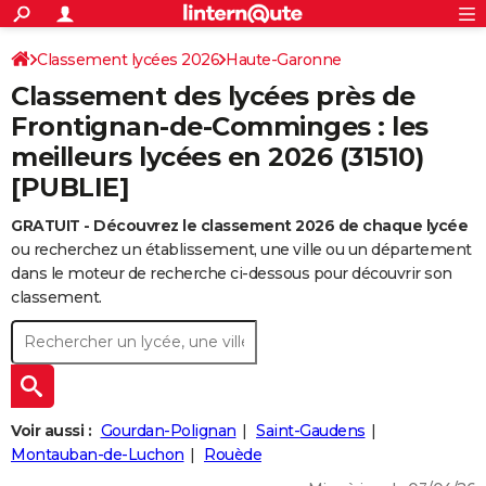
ACTUALITÉS
Connexion
S'inscrire
Classement lycées 2026
Haute-Garonne
Rechercher
Société
Education
Villes
Politique
Faits Divers
Monde
+
SPORT
Classement des lycées près de
Football
Cyclisme
Forum
Coupe du monde 2026
Tennis
Rugby
CULTURE
Frontignan-de-Comminges : les
meilleurs lycées en 2026 (31510)
TNT
Cinéma
Musique
Programme TV
Streaming
Sorties cinéma
+
FINANCE
[PUBLIE]
Impôts
Immobilier
Banque
Crédit
Retraite
Epargne
Risques naturels par ville
Assurance
AUTO
GRATUIT - Découvrez le classement 2026 de chaque lycée
Réserver un essai
Berlines
Forum auto
Essais
Citadines
SUV
+
HIGH-TECH
ou recherchez un établissement, une ville ou un département
dans le moteur de recherche ci-dessous pour découvrir son
Meilleur smartphone
Ordinateurs
Guide high-tech
Mobiles
Internet
Jeux vidéo
+
BRICOLAGE
classement.
Aménagement intérieur
Cuisine
Jardinage
+
Forum
Extérieur
Salle de bains
Rangement
WEEK-END
Escapades
Expositions
Week-end nature
Guides de France
Patrimoine
Musées
+
LIFESTYLE
Bien-être
Mode
+
Art de vivre
Loisirs
Modes de vie
SANTE
Voir aussi :
Gourdan-Polignan
Saint-Gaudens
Montauban-de-Luchon
Rouède
Guide de la santé
Médicaments
+
Alimentation
Maladies
Sommeil
VOYAGE