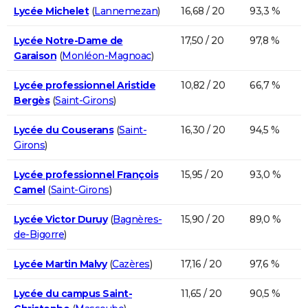
Lycée Michelet
(
Lannemezan
)
16,68 / 20
93,3 %
Lycée Notre-Dame de
17,50 / 20
97,8 %
Garaison
(
Monléon-Magnoac
)
Lycée professionnel Aristide
10,82 / 20
66,7 %
Bergès
(
Saint-Girons
)
Lycée du Couserans
(
Saint-
16,30 / 20
94,5 %
Girons
)
Lycée professionnel François
15,95 / 20
93,0 %
Camel
(
Saint-Girons
)
Lycée Victor Duruy
(
Bagnères-
15,90 / 20
89,0 %
de-Bigorre
)
Lycée Martin Malvy
(
Cazères
)
17,16 / 20
97,6 %
Lycée du campus Saint-
11,65 / 20
90,5 %