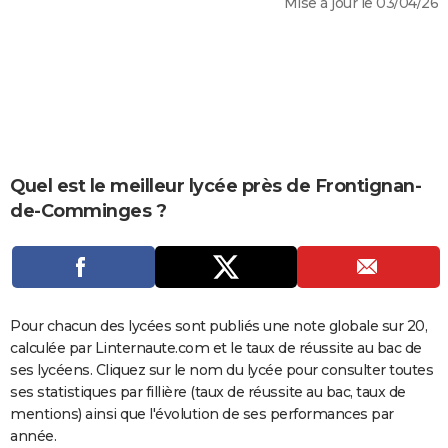
Mise à jour le 03/04/26
City break
Voyage de noces
Climat
Destinations
Voyage nature
Forum
+
PHOTO
GUIDES D'ACHAT
BONS PLANS
CARTE DE VOEUX
Carte Bonne année
Carte Pâques
Carte de Noël
Carte Saint-Valentin
Carte d'anniversaire
Quel est le meilleur lycée près de Frontignan-
DICTIONNAIRE
de-Comminges ?
Biographies
Expressions
Dictionnaire
Citations
Proverbes
PROGRAMME TV
COPAINS D'AVANT
Se connecter
Collèges
Universités
Service militaire
S'inscrire
Lycées
Primaires
Entreprises
Avis de recherche
AVIS DE DÉCÈS
Pour chacun des lycées sont publiés une note globale sur 20,
calculée par Linternaute.com et le taux de réussite au bac de
FORUM
ses lycéens. Cliquez sur le nom du lycée pour consulter toutes
Lifestyle
Sport
Television
Cinema
Bricolage
Culture
Auto
Voyage
ses statistiques par fillière (taux de réussite au bac, taux de
mentions) ainsi que l'évolution de ses performances par
année.