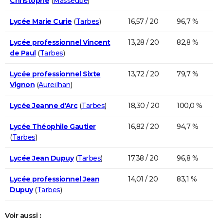
Christophe
(
Masseube
)
Lycée Marie Curie
(
Tarbes
)
16,57 / 20
96,7 %
Lycée professionnel Vincent
13,28 / 20
82,8 %
de Paul
(
Tarbes
)
Lycée professionnel Sixte
13,72 / 20
79,7 %
Vignon
(
Aureilhan
)
Lycée Jeanne d'Arc
(
Tarbes
)
18,30 / 20
100,0 %
Lycée Théophile Gautier
16,82 / 20
94,7 %
(
Tarbes
)
Lycée Jean Dupuy
(
Tarbes
)
17,38 / 20
96,8 %
Lycée professionnel Jean
14,01 / 20
83,1 %
Dupuy
(
Tarbes
)
Voir aussi :