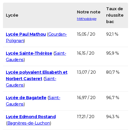
Taux de
Notre note
Lycée
réussite
Méthodologie
bac
Lycée Paul Mathou
(
Gourdan-
15,05 / 20
92,1 %
Polignan
)
Lycée Sainte-Thérèse
(
Saint-
16,15 / 20
95,9 %
Gaudens
)
Lycée polyvalent Elisabeth et
13,07 / 20
80,7 %
Norbert Casteret
(
Saint-
Gaudens
)
Lycée de Bagatelle
(
Saint-
16,97 / 20
96,7 %
Gaudens
)
Lycée Edmond Rostand
17,21 / 20
94,3 %
(
Bagnères-de-Luchon
)