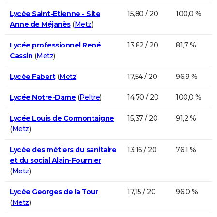
Lycée Saint-Etienne - Site
15,80 / 20
100,0 %
Anne de Méjanès
(
Metz
)
Lycée professionnel René
13,82 / 20
81,7 %
Cassin
(
Metz
)
Lycée Fabert
(
Metz
)
17,54 / 20
96,9 %
Lycée Notre-Dame
(
Peltre
)
14,70 / 20
100,0 %
Lycée Louis de Cormontaigne
15,37 / 20
91,2 %
(
Metz
)
Lycée des métiers du sanitaire
13,16 / 20
76,1 %
et du social Alain-Fournier
(
Metz
)
Lycée Georges de la Tour
17,15 / 20
96,0 %
(
Metz
)