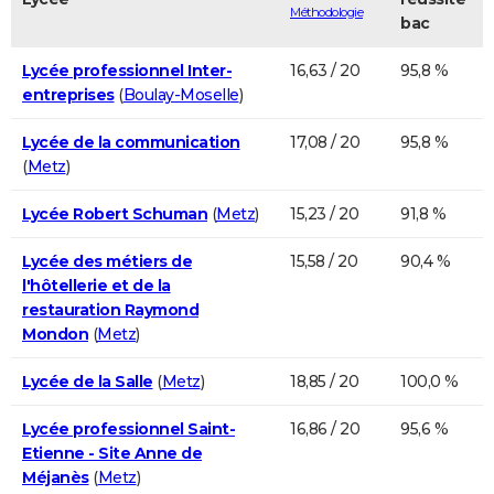
Méthodologie
bac
Lycée professionnel Inter-
16,63 / 20
95,8 %
entreprises
(
Boulay-Moselle
)
Lycée de la communication
17,08 / 20
95,8 %
(
Metz
)
Lycée Robert Schuman
(
Metz
)
15,23 / 20
91,8 %
Lycée des métiers de
15,58 / 20
90,4 %
l'hôtellerie et de la
restauration Raymond
Mondon
(
Metz
)
Lycée de la Salle
(
Metz
)
18,85 / 20
100,0 %
Lycée professionnel Saint-
16,86 / 20
95,6 %
Etienne - Site Anne de
Méjanès
(
Metz
)