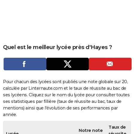
City break
Voyage de noces
Climat
Destinations
Voyage nature
Forum
+
PHOTO
GUIDES D'ACHAT
BONS PLANS
CARTE DE VOEUX
Quel est le meilleur lycée près d'Hayes ?
Carte Bonne année
Carte Pâques
Carte de Noël
Carte Saint-Valentin
Carte d'anniversaire
DICTIONNAIRE
Biographies
Expressions
Dictionnaire
Citations
Proverbes
PROGRAMME TV
COPAINS D'AVANT
Pour chacun des lycées sont publiés une note globale sur 20,
calculée par Linternaute.com et le taux de réussite au bac de
Se connecter
Collèges
Universités
Service militaire
S'inscrire
Lycées
Primaires
Entreprises
Avis de recherche
AVIS DE DÉCÈS
ses lycéens. Cliquez sur le nom du lycée pour consulter toutes
ses statistiques par fillière (taux de réussite au bac, taux de
FORUM
mentions) ainsi que l'évolution de ses performances par
année.
Lifestyle
Sport
Television
Cinema
Bricolage
Culture
Auto
Voyage
Taux de
Notre note
Lycée
réussite