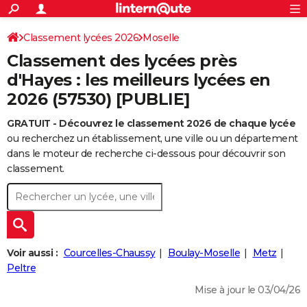
ACTUALITÉS
Connexion
S'inscrire
Classement lycées 2026
Moselle
Rechercher
Société
Education
Villes
Politique
Faits Divers
Monde
+
SPORT
Classement des lycées près
Football
Cyclisme
Forum
Coupe du monde 2026
Tennis
Rugby
CULTURE
d'Hayes : les meilleurs lycées en
2026 (57530) [PUBLIE]
TNT
Cinéma
Musique
Programme TV
Streaming
Sorties cinéma
+
FINANCE
GRATUIT - Découvrez le classement 2026 de chaque lycée
Impôts
Immobilier
Banque
Crédit
Retraite
Epargne
Risques naturels par ville
Assurance
AUTO
ou recherchez un établissement, une ville ou un département
Réserver un essai
Berlines
Forum auto
Essais
Citadines
SUV
+
dans le moteur de recherche ci-dessous pour découvrir son
HIGH-TECH
classement.
Meilleur smartphone
Ordinateurs
Guide high-tech
Mobiles
Internet
Jeux vidéo
+
BRICOLAGE
Aménagement intérieur
Cuisine
Jardinage
+
Forum
Extérieur
Salle de bains
Rangement
WEEK-END
Escapades
Expositions
Week-end nature
Guides de France
Patrimoine
Musées
+
LIFESTYLE
Voir aussi :
Courcelles-Chaussy
Boulay-Moselle
Metz
Bien-être
Mode
+
Art de vivre
Loisirs
Modes de vie
Peltre
SANTE
Mise à jour le 03/04/26
Guide de la santé
Médicaments
+
Alimentation
Maladies
Sommeil
VOYAGE