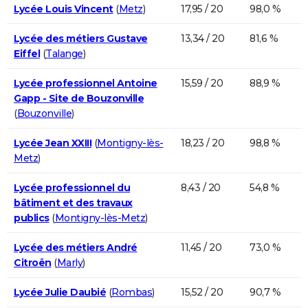
Lycée Louis Vincent
(
Metz
)
17,95 / 20
98,0 %
Lycée des métiers Gustave
13,34 / 20
81,6 %
Eiffel
(
Talange
)
Lycée professionnel Antoine
15,59 / 20
88,9 %
Gapp - Site de Bouzonville
(
Bouzonville
)
Lycée Jean XXIII
(
Montigny-lès-
18,23 / 20
98,8 %
Metz
)
Lycée professionnel du
8,43 / 20
54,8 %
bâtiment et des travaux
publics
(
Montigny-lès-Metz
)
Lycée des métiers André
11,45 / 20
73,0 %
Citroën
(
Marly
)
Lycée Julie Daubié
(
Rombas
)
15,52 / 20
90,7 %