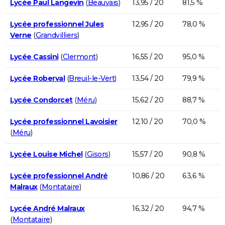
Lycée Paul Langevin
(
Beauvais
)
13,95 / 20
81,5 %
Lycée professionnel Jules
12,95 / 20
78,0 %
Verne
(
Grandvilliers
)
Lycée Cassini
(
Clermont
)
16,55 / 20
95,0 %
Lycée Roberval
(
Breuil-le-Vert
)
13,54 / 20
79,9 %
Lycée Condorcet
(
Méru
)
15,62 / 20
88,7 %
Lycée professionnel Lavoisier
12,10 / 20
70,0 %
(
Méru
)
Lycée Louise Michel
(
Gisors
)
15,57 / 20
90,8 %
Lycée professionnel André
10,86 / 20
63,6 %
Malraux
(
Montataire
)
Lycée André Malraux
16,32 / 20
94,7 %
(
Montataire
)