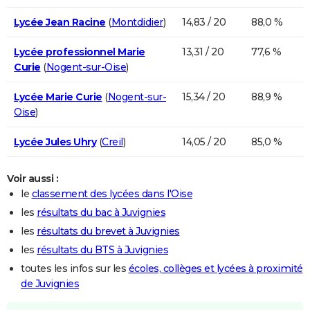
Lycée Jean Racine
(
Montdidier
)
14,83 / 20
88,0 %
Lycée professionnel Marie
13,31 / 20
77,6 %
Curie
(
Nogent-sur-Oise
)
Lycée Marie Curie
(
Nogent-sur-
15,34 / 20
88,9 %
Oise
)
Lycée Jules Uhry
(
Creil
)
14,05 / 20
85,0 %
Voir aussi :
le
classement des lycées dans l'Oise
les
résultats du bac à Juvignies
les
résultats du brevet à Juvignies
les
résultats du BTS à Juvignies
toutes les infos sur les
écoles, collèges et lycées à proximité
de Juvignies