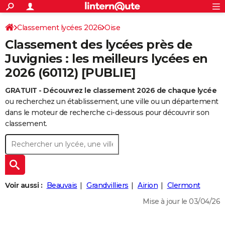
ACTUALITÉS
Connexion
S'inscrire
Classement lycées 2026
Oise
Rechercher
Société
Education
Villes
Politique
Faits Divers
Monde
+
SPORT
Classement des lycées près de
Football
Cyclisme
Forum
Coupe du monde 2026
Tennis
Rugby
CULTURE
Juvignies : les meilleurs lycées en
2026 (60112) [PUBLIE]
TNT
Cinéma
Musique
Programme TV
Streaming
Sorties cinéma
+
FINANCE
GRATUIT - Découvrez le classement 2026 de chaque lycée
Impôts
Immobilier
Banque
Crédit
Retraite
Epargne
Risques naturels par ville
Assurance
AUTO
ou recherchez un établissement, une ville ou un département
Réserver un essai
Berlines
Forum auto
Essais
Citadines
SUV
+
dans le moteur de recherche ci-dessous pour découvrir son
HIGH-TECH
classement.
Meilleur smartphone
Ordinateurs
Guide high-tech
Mobiles
Internet
Jeux vidéo
+
BRICOLAGE
Aménagement intérieur
Cuisine
Jardinage
+
Forum
Extérieur
Salle de bains
Rangement
WEEK-END
Escapades
Expositions
Week-end nature
Guides de France
Patrimoine
Musées
+
LIFESTYLE
Voir aussi :
Beauvais
Grandvilliers
Airion
Clermont
Bien-être
Mode
+
Art de vivre
Loisirs
Modes de vie
SANTE
Mise à jour le 03/04/26
Guide de la santé
Médicaments
+
Alimentation
Maladies
Sommeil
VOYAGE