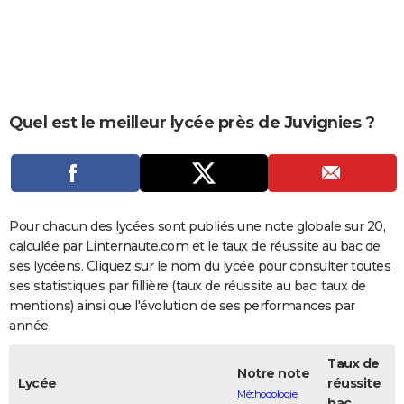
City break
Voyage de noces
Climat
Destinations
Voyage nature
Forum
+
PHOTO
GUIDES D'ACHAT
BONS PLANS
Quel est le meilleur lycée près de Juvignies ?
CARTE DE VOEUX
Carte Bonne année
Carte Pâques
Carte de Noël
Carte Saint-Valentin
Carte d'anniversaire
DICTIONNAIRE
Biographies
Expressions
Dictionnaire
Citations
Proverbes
PROGRAMME TV
Pour chacun des lycées sont publiés une note globale sur 20,
COPAINS D'AVANT
calculée par Linternaute.com et le taux de réussite au bac de
ses lycéens. Cliquez sur le nom du lycée pour consulter toutes
Se connecter
Collèges
Universités
Service militaire
S'inscrire
Lycées
Primaires
Entreprises
Avis de recherche
AVIS DE DÉCÈS
ses statistiques par fillière (taux de réussite au bac, taux de
mentions) ainsi que l'évolution de ses performances par
FORUM
année.
Lifestyle
Sport
Television
Cinema
Bricolage
Culture
Auto
Voyage
Taux de
Notre note
Lycée
réussite
Méthodologie
bac