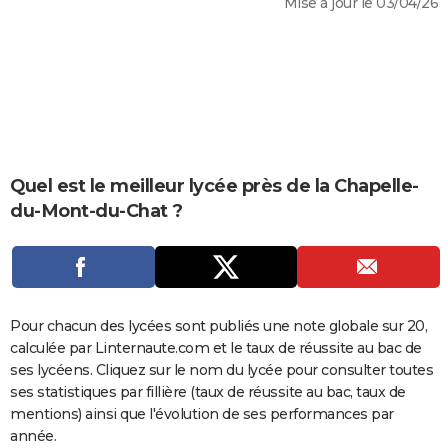
Mise à jour le 03/04/26
City break
Voyage de noces
Climat
Destinations
Voyage nature
Forum
+
PHOTO
GUIDES D'ACHAT
BONS PLANS
CARTE DE VOEUX
Carte Bonne année
Carte Pâques
Carte de Noël
Carte Saint-Valentin
Carte d'anniversaire
Quel est le meilleur lycée près de la Chapelle-
DICTIONNAIRE
du-Mont-du-Chat ?
Biographies
Expressions
Dictionnaire
Citations
Proverbes
PROGRAMME TV
COPAINS D'AVANT
Se connecter
Collèges
Universités
Service militaire
S'inscrire
Lycées
Primaires
Entreprises
Avis de recherche
AVIS DE DÉCÈS
Pour chacun des lycées sont publiés une note globale sur 20,
calculée par Linternaute.com et le taux de réussite au bac de
FORUM
ses lycéens. Cliquez sur le nom du lycée pour consulter toutes
Lifestyle
Sport
Television
Cinema
Bricolage
Culture
Auto
Voyage
ses statistiques par fillière (taux de réussite au bac, taux de
mentions) ainsi que l'évolution de ses performances par
année.