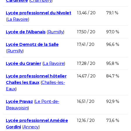
Cardinière
(
Chambéry
)
Lycée professionnel du Nivolet
13,46 / 20
79,1 %
(
La Ravoire
)
Lycée de l'Albanais
(
Rumilly
)
17,50 / 20
97,0 %
Lycée Demotz de la Salle
17,41 / 20
96,6 %
(
Rumilly
)
Lycée du Granier
(
La Ravoire
)
17,28 / 20
95,8 %
Lycée professionnel hôtelier
14,67 / 20
84,7 %
Challes les Eaux
(
Challes-les-
Eaux
)
Lycée Pravaz
(
Le Pont-de-
16,51 / 20
92,9 %
Beauvoisin
)
Lycée professionnel Amédée
12,16 / 20
73,6 %
Gordini
(
Annecy
)