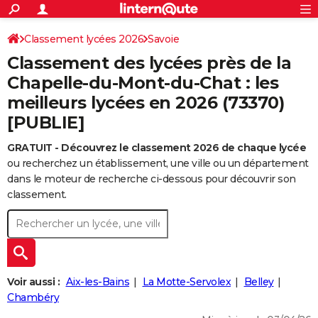
ACTUALITÉS
Connexion
S'inscrire
Classement lycées 2026
Savoie
Rechercher
Société
Education
Villes
Politique
Faits Divers
Monde
+
SPORT
Classement des lycées près de la
Football
Cyclisme
Forum
Coupe du monde 2026
Tennis
Rugby
CULTURE
Chapelle-du-Mont-du-Chat : les
meilleurs lycées en 2026 (73370)
TNT
Cinéma
Musique
Programme TV
Streaming
Sorties cinéma
+
FINANCE
[PUBLIE]
Impôts
Immobilier
Banque
Crédit
Retraite
Epargne
Risques naturels par ville
Assurance
AUTO
GRATUIT - Découvrez le classement 2026 de chaque lycée
Réserver un essai
Berlines
Forum auto
Essais
Citadines
SUV
+
HIGH-TECH
ou recherchez un établissement, une ville ou un département
dans le moteur de recherche ci-dessous pour découvrir son
Meilleur smartphone
Ordinateurs
Guide high-tech
Mobiles
Internet
Jeux vidéo
+
BRICOLAGE
classement.
Aménagement intérieur
Cuisine
Jardinage
+
Forum
Extérieur
Salle de bains
Rangement
WEEK-END
Escapades
Expositions
Week-end nature
Guides de France
Patrimoine
Musées
+
LIFESTYLE
Bien-être
Mode
+
Art de vivre
Loisirs
Modes de vie
SANTE
Voir aussi :
Aix-les-Bains
La Motte-Servolex
Belley
Chambéry
Guide de la santé
Médicaments
+
Alimentation
Maladies
Sommeil
VOYAGE