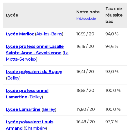
Taux de
Notre note
Lycée
réussite
Méthodologie
bac
Lycée Marlioz
(
Aix-les-Bains
)
16,55 / 20
94,0 %
Lycée professionnel Lasalle
16,16 / 20
94,6 %
Sainte-Anne - Savoisienne
(
La
Motte-Servolex
)
Lycée polyvalent du Bugey
16,41 / 20
93,0 %
(
Belley
)
Lycée professionnel
18,55 / 20
100,0 %
Lamartine
(
Belley
)
Lycée Lamartine
(
Belley
)
17,80 / 20
100,0 %
Lycée polyvalent Louis
16,48 / 20
93,7 %
Armand
(
Chambéry
)