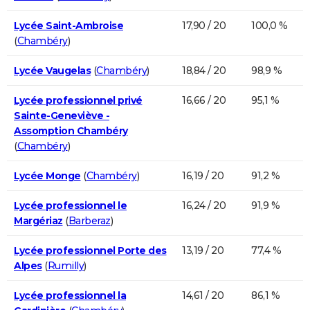
Lycée Saint-Ambroise
17,90 / 20
100,0 %
(
Chambéry
)
Lycée Vaugelas
(
Chambéry
)
18,84 / 20
98,9 %
Lycée professionnel privé
16,66 / 20
95,1 %
Sainte-Geneviève -
Assomption Chambéry
(
Chambéry
)
Lycée Monge
(
Chambéry
)
16,19 / 20
91,2 %
Lycée professionnel le
16,24 / 20
91,9 %
Margériaz
(
Barberaz
)
Lycée professionnel Porte des
13,19 / 20
77,4 %
Alpes
(
Rumilly
)
Lycée professionnel la
14,61 / 20
86,1 %