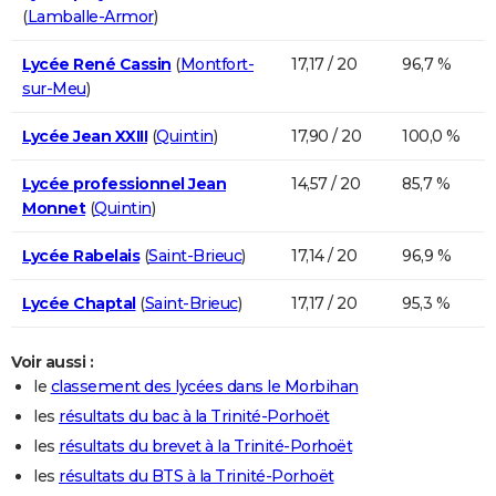
(
Lamballe-Armor
)
Lycée René Cassin
(
Montfort-
17,17 / 20
96,7 %
sur-Meu
)
Lycée Jean XXIII
(
Quintin
)
17,90 / 20
100,0 %
Lycée professionnel Jean
14,57 / 20
85,7 %
Monnet
(
Quintin
)
Lycée Rabelais
(
Saint-Brieuc
)
17,14 / 20
96,9 %
Lycée Chaptal
(
Saint-Brieuc
)
17,17 / 20
95,3 %
Voir aussi :
le
classement des lycées dans le Morbihan
les
résultats du bac à la Trinité-Porhoët
les
résultats du brevet à la Trinité-Porhoët
les
résultats du BTS à la Trinité-Porhoët