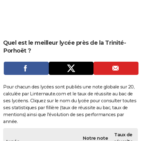
City break
Voyage de noces
Climat
Destinations
Voyage nature
Forum
+
PHOTO
GUIDES D'ACHAT
BONS PLANS
Quel est le meilleur lycée près de la Trinité-
CARTE DE VOEUX
Porhoët ?
Carte Bonne année
Carte Pâques
Carte de Noël
Carte Saint-Valentin
Carte d'anniversaire
DICTIONNAIRE
Biographies
Expressions
Dictionnaire
Citations
Proverbes
PROGRAMME TV
COPAINS D'AVANT
Pour chacun des lycées sont publiés une note globale sur 20,
calculée par Linternaute.com et le taux de réussite au bac de
Se connecter
Collèges
Universités
Service militaire
S'inscrire
Lycées
Primaires
Entreprises
Avis de recherche
AVIS DE DÉCÈS
ses lycéens. Cliquez sur le nom du lycée pour consulter toutes
ses statistiques par fillière (taux de réussite au bac, taux de
FORUM
mentions) ainsi que l'évolution de ses performances par
Lifestyle
Sport
Television
Cinema
Bricolage
Culture
Auto
Voyage
année.
Taux de
Notre note