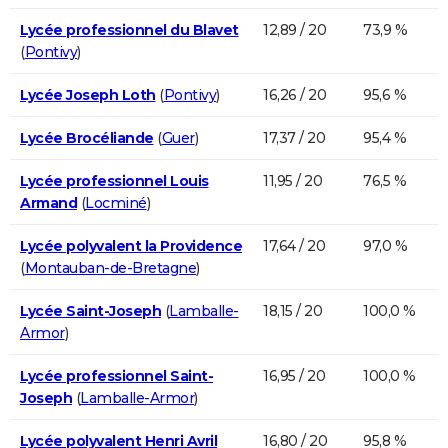
Lycée professionnel du Blavet
12,89 / 20
73,9 %
(
Pontivy
)
Lycée Joseph Loth
(
Pontivy
)
16,26 / 20
95,6 %
Lycée Brocéliande
(
Guer
)
17,37 / 20
95,4 %
Lycée professionnel Louis
11,95 / 20
76,5 %
Armand
(
Locminé
)
Lycée polyvalent la Providence
17,64 / 20
97,0 %
(
Montauban-de-Bretagne
)
Lycée Saint-Joseph
(
Lamballe-
18,15 / 20
100,0 %
Armor
)
Lycée professionnel Saint-
16,95 / 20
100,0 %
Joseph
(
Lamballe-Armor
)
Lycée polyvalent Henri Avril
16,80 / 20
95,8 %