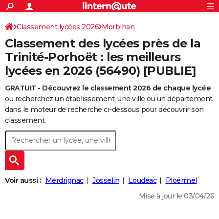
ACTUALITÉS
Connexion
S'inscrire
Classement lycées 2026
Morbihan
Rechercher
Société
Education
Villes
Politique
Faits Divers
Monde
+
SPORT
Classement des lycées près de la
Football
Cyclisme
Forum
Coupe du monde 2026
Tennis
Rugby
CULTURE
Trinité-Porhoët : les meilleurs
lycées en 2026 (56490) [PUBLIE]
TNT
Cinéma
Musique
Programme TV
Streaming
Sorties cinéma
+
FINANCE
GRATUIT - Découvrez le classement 2026 de chaque lycée
Impôts
Immobilier
Banque
Crédit
Retraite
Epargne
Risques naturels par ville
Assurance
AUTO
ou recherchez un établissement, une ville ou un département
Réserver un essai
Berlines
Forum auto
Essais
Citadines
SUV
+
dans le moteur de recherche ci-dessous pour découvrir son
HIGH-TECH
classement.
Meilleur smartphone
Ordinateurs
Guide high-tech
Mobiles
Internet
Jeux vidéo
+
BRICOLAGE
Aménagement intérieur
Cuisine
Jardinage
+
Forum
Extérieur
Salle de bains
Rangement
WEEK-END
Escapades
Expositions
Week-end nature
Guides de France
Patrimoine
Musées
+
LIFESTYLE
Voir aussi :
Merdrignac
Josselin
Loudéac
Ploërmel
Bien-être
Mode
+
Art de vivre
Loisirs
Modes de vie
SANTE
Mise à jour le 03/04/26
Guide de la santé
Médicaments
+
Alimentation
Maladies
Sommeil
VOYAGE