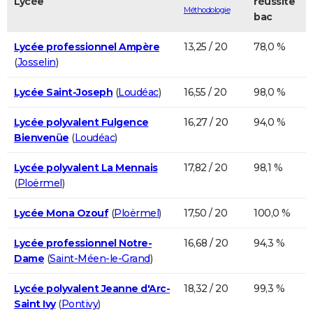
Lycée
réussite
Méthodologie
bac
Lycée professionnel Ampère
13,25 / 20
78,0 %
(
Josselin
)
Lycée Saint-Joseph
(
Loudéac
)
16,55 / 20
98,0 %
Lycée polyvalent Fulgence
16,27 / 20
94,0 %
Bienvenüe
(
Loudéac
)
Lycée polyvalent La Mennais
17,82 / 20
98,1 %
(
Ploërmel
)
Lycée Mona Ozouf
(
Ploërmel
)
17,50 / 20
100,0 %
Lycée professionnel Notre-
16,68 / 20
94,3 %
Dame
(
Saint-Méen-le-Grand
)
Lycée polyvalent Jeanne d'Arc-
18,32 / 20
99,3 %
Saint Ivy
(
Pontivy
)