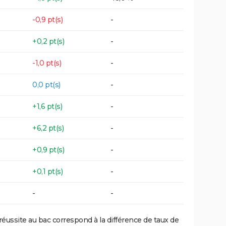
-0,9 pt(s)
-
+0,2 pt(s)
-
-1,0 pt(s)
-
0,0 pt(s)
-
+1,6 pt(s)
-
+6,2 pt(s)
-
+0,9 pt(s)
-
+0,1 pt(s)
-
-
-
réussite au bac correspond à la différence de taux de