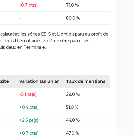
-0,7 pt(s)
71,0 %
-
80,0 %
lauréat, les séries ES, S et L ont disparu au profit de
insi trois thèmatiques en Première parmi les
puis deux en Terminale.
site
Variation sur un an
Taux de mentions
-3,1 pt(s)
29,0 %
+0,4 pt(s)
51,0 %
+2,6 pt(s)
44,0 %
+0,7 pt(s)
47,0 %