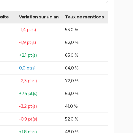
site
Variation sur un an
Taux de mentions
-1,4 pt(s)
53,0 %
-1,9 pt(s)
62,0 %
+2,1 pt(s)
65,0 %
0,0 pt(s)
64,0 %
-2,3 pt(s)
72,0 %
+7,4 pt(s)
63,0 %
-3,2 pt(s)
41,0 %
-0,9 pt(s)
52,0 %
+1,8 pt(s)
48,0 %