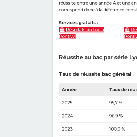
réussite entre une année A et une anné
correspond donc à la différence const
Services gratuits :
Résultats du bac à
Ré
Pontivy
Ponti
Réussite au bac par série L
Taux de réussite bac général
Année
Taux de réus
2025
95,7 %
2024
96,9 %
2023
100,0 %