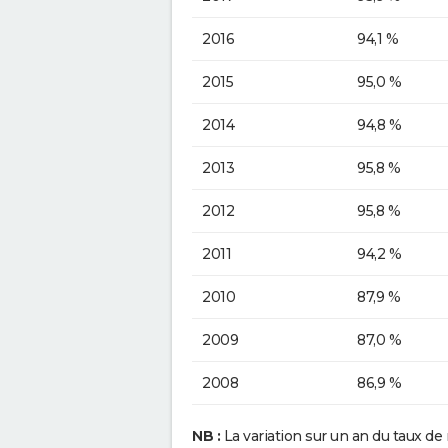
2016
94,1 %
2015
95,0 %
2014
94,8 %
2013
95,8 %
2012
95,8 %
2011
94,2 %
2010
87,9 %
2009
87,0 %
2008
86,9 %
NB :
La variation sur un an du taux de 