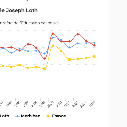
ée Joseph Loth
istère de l'Education nationale)
2016
2025
2020
2015
2024
2019
014
2023
2018
2022
2017
2021
 Loth
Morbihan
France