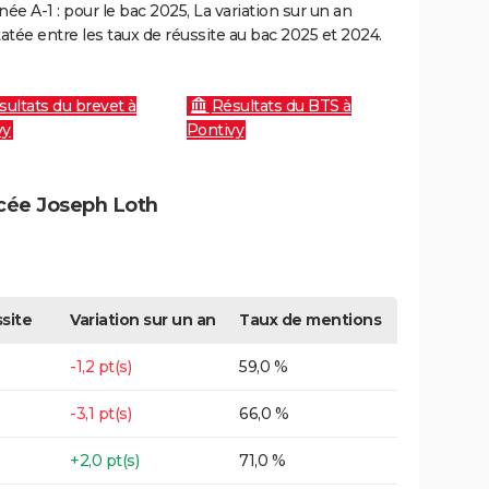
e A-1 : pour le bac 2025, La variation sur un an
atée entre les taux de réussite au bac 2025 et 2024.
sultats du brevet à
Résultats du BTS à
vy
Pontivy
ycée Joseph Loth
site
Variation sur un an
Taux de mentions
-1,2 pt(s)
59,0 %
-3,1 pt(s)
66,0 %
+2,0 pt(s)
71,0 %