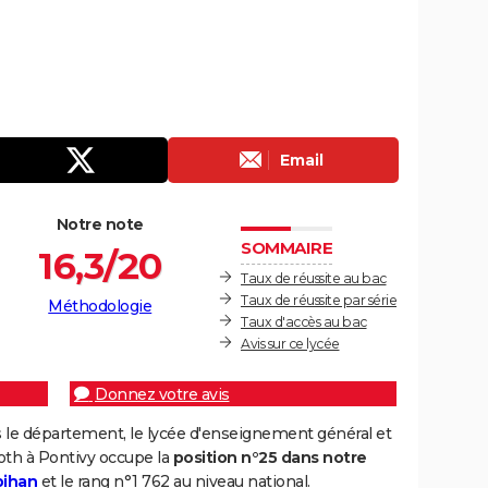
Email
Notre note
SOMMAIRE
16,3/20
Taux de réussite au bac
Taux de réussite par série
Méthodologie
Taux d'accès au bac
Avis sur ce lycée
Donnez votre avis
 le département, le lycée d'enseignement général et
oth à Pontivy occupe la
position n°25 dans notre
bihan
et le rang n°1 762 au niveau national.