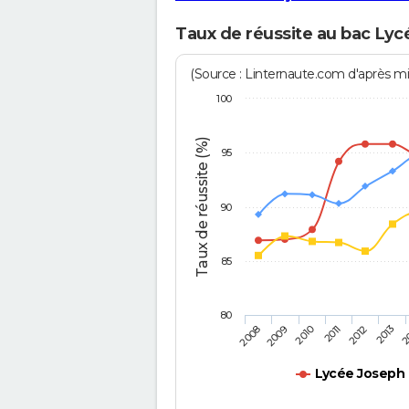
Taux de réussite au bac Lyc
(Source : Linternaute.com d'après min
100
Taux de réussite (%)
95
90
85
80
2011
2010
2
2009
2013
2008
2012
Lycée Joseph