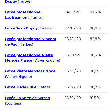
Dupuy
(
Tarbes
)
Lycée professionnel
14,81 / 20
87,6 %
Lautréamont
(
Tarbes
)
Lycée Jean Dupuy
(
Tarbes
)
17,38 / 20
96,8 %
Lycée professionnel Vincent
13,28 / 20
82,8 %
de Paul
(
Tarbes
)
Lycée professionnel Pierre
16,60 / 20
96,5 %
Mendès France
(
Vic-en-Bigorre
)
Lycée Pierre Mendès France
16,36 / 20
96,1 %
(
Vic-en-Bigorre
)
Lycée Marie Curie
(
Tarbes
)
16,57 / 20
96,7 %
Lycée La Serre de Sarsan
16,35 / 20
91,5 %
(
Lourdes
)