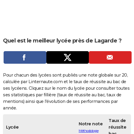
City break
Voyage de noces
Climat
Destinations
Voyage nature
Forum
+
PHOTO
GUIDES D'ACHAT
BONS PLANS
Quel est le meilleur lycée près de Lagarde ?
CARTE DE VOEUX
Carte Bonne année
Carte Pâques
Carte de Noël
Carte Saint-Valentin
Carte d'anniversaire
DICTIONNAIRE
Biographies
Expressions
Dictionnaire
Citations
Proverbes
PROGRAMME TV
Pour chacun des lycées sont publiés une note globale sur 20,
COPAINS D'AVANT
calculée par Linternaute.com et le taux de réussite au bac de
ses lycéens. Cliquez sur le nom du lycée pour consulter toutes
Se connecter
Collèges
Universités
Service militaire
S'inscrire
Lycées
Primaires
Entreprises
Avis de recherche
AVIS DE DÉCÈS
ses statistiques par fillière (taux de réussite au bac, taux de
mentions) ainsi que l'évolution de ses performances par
FORUM
année.
Lifestyle
Sport
Television
Cinema
Bricolage
Culture
Auto
Voyage
Taux de
Notre note
Lycée
réussite
Méthodologie
bac