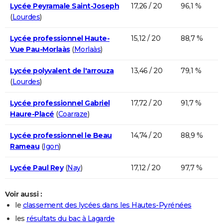
Lycée Peyramale Saint-Joseph
17,26 / 20
96,1 %
(
Lourdes
)
Lycée professionnel Haute-
15,12 / 20
88,7 %
Vue Pau-Morlaàs
(
Morlaàs
)
Lycée polyvalent de l'arrouza
13,46 / 20
79,1 %
(
Lourdes
)
Lycée professionnel Gabriel
17,72 / 20
91,7 %
Haure-Placé
(
Coarraze
)
Lycée professionnel le Beau
14,74 / 20
88,9 %
Rameau
(
Igon
)
Lycée Paul Rey
(
Nay
)
17,12 / 20
97,7 %
Voir aussi :
le
classement des lycées dans les Hautes-Pyrénées
les
résultats du bac à Lagarde