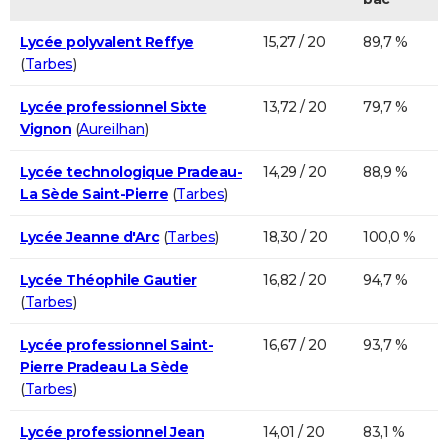
Lycée polyvalent Reffye
15,27 / 20
89,7 %
(
Tarbes
)
Lycée professionnel Sixte
13,72 / 20
79,7 %
Vignon
(
Aureilhan
)
Lycée technologique Pradeau-
14,29 / 20
88,9 %
La Sède Saint-Pierre
(
Tarbes
)
Lycée Jeanne d'Arc
(
Tarbes
)
18,30 / 20
100,0 %
Lycée Théophile Gautier
16,82 / 20
94,7 %
(
Tarbes
)
Lycée professionnel Saint-
16,67 / 20
93,7 %
Pierre Pradeau La Sède
(
Tarbes
)
Lycée professionnel Jean
14,01 / 20
83,1 %