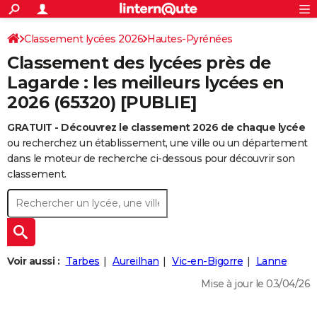
ACTUALITÉS
Connexion
S'inscrire
Classement lycées 2026
Hautes-Pyrénées
Rechercher
Société
Education
Villes
Politique
Faits Divers
Monde
+
SPORT
Classement des lycées près de
Football
Cyclisme
Forum
Coupe du monde 2026
Tennis
Rugby
CULTURE
Lagarde : les meilleurs lycées en
2026 (65320) [PUBLIE]
TNT
Cinéma
Musique
Programme TV
Streaming
Sorties cinéma
+
FINANCE
GRATUIT - Découvrez le classement 2026 de chaque lycée
Impôts
Immobilier
Banque
Crédit
Retraite
Epargne
Risques naturels par ville
Assurance
AUTO
ou recherchez un établissement, une ville ou un département
Réserver un essai
Berlines
Forum auto
Essais
Citadines
SUV
+
dans le moteur de recherche ci-dessous pour découvrir son
HIGH-TECH
classement.
Meilleur smartphone
Ordinateurs
Guide high-tech
Mobiles
Internet
Jeux vidéo
+
BRICOLAGE
Aménagement intérieur
Cuisine
Jardinage
+
Forum
Extérieur
Salle de bains
Rangement
WEEK-END
Escapades
Expositions
Week-end nature
Guides de France
Patrimoine
Musées
+
LIFESTYLE
Voir aussi :
Tarbes
Aureilhan
Vic-en-Bigorre
Lanne
Bien-être
Mode
+
Art de vivre
Loisirs
Modes de vie
SANTE
Mise à jour le 03/04/26
Guide de la santé
Médicaments
+
Alimentation
Maladies
Sommeil
VOYAGE