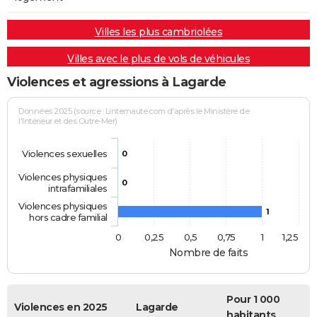
Villes les plus cambriolées
Villes avec le plus de vols de véhicules
Violences et agressions à Lagarde
Données 2025 (source : Linternaute.com d'après le Ministère de
l'Intérieur et des Outre-Mer)
Violences sexuelles
0
Violences physiques
0
intrafamiliales
Violences physiques
1
hors cadre familial
0
0,25
0,5
0,75
1
1,25
Nombre de faits
Pour 1 000
Violences en 2025
Lagarde
habitants