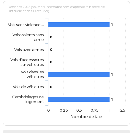
Données 2025 (source : Linternaute.com d'après le Ministère de
l'Intérieur et des Outre-Mer)
Vols sans violence …
1
Vols violents sans
0
arme
Vols avec armes
0
Vols d'accessoires
0
sur véhicules
Vols dans les
1
véhicules
Vols de véhicules
0
Cambriolages de
1
logement
0
0,25
0,5
0,75
1
1,25
Nombre de faits