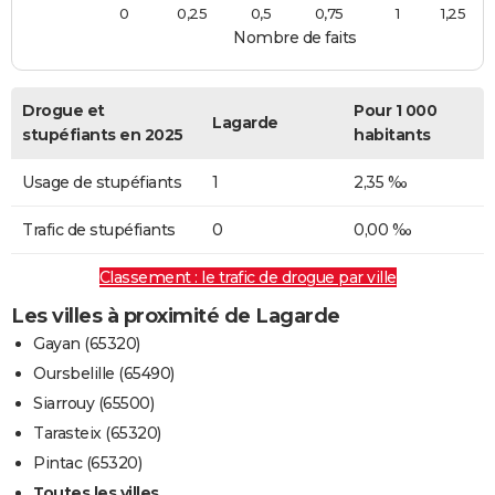
0
0,25
0,5
0,75
1
1,25
Nombre de faits
Drogue et
Pour 1 000
Lagarde
stupéfiants en 2025
habitants
Usage de stupéfiants
1
2,35 ‰
Trafic de stupéfiants
0
0,00 ‰
Classement : le trafic de drogue par ville
Les villes à proximité de Lagarde
Gayan (65320)
Oursbelille (65490)
Siarrouy (65500)
Tarasteix (65320)
Pintac (65320)
Toutes les villes