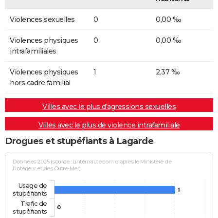
Violences sexuelles
0
0,00 ‰
Violences physiques
0
0,00 ‰
intrafamiliales
Violences physiques
1
2,37 ‰
hors cadre familial
Villes avec le plus d'agressions sexuelles
Villes avec le plus de violence intrafamiliale
Drogues et stupéfiants à Lagarde
Données 2025 (source : Linternaute.com d'après le Ministère de
l'Intérieur et des Outre-Mer)
Usage de
1
stupéfiants
Trafic de
0
stupéfiants