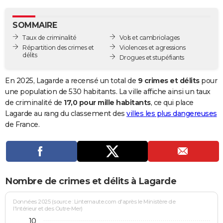
City break
Voyage de noces
Climat
Destinations
Voyage nature
Forum
+
PHOTO
SOMMAIRE
GUIDES D'ACHAT
Taux de criminalité
Vols et cambriolages
Répartition des crimes et
Violences et agressions
BONS PLANS
délits
Drogues et stupéfiants
CARTE DE VOEUX
En 2025, Lagarde a recensé un total de
9 crimes et délits
pour
Carte Bonne année
Carte Pâques
Carte de Noël
Carte Saint-Valentin
Carte d'anniversaire
une population de 530 habitants. La ville affiche ainsi un taux
DICTIONNAIRE
de criminalité de
17,0 pour mille habitants
, ce qui place
Biographies
Expressions
Dictionnaire
Citations
Proverbes
Lagarde au rang du classement des
villes les plus dangereuses
PROGRAMME TV
de France.
COPAINS D'AVANT
Se connecter
Collèges
Universités
Service militaire
S'inscrire
Lycées
Primaires
Entreprises
Avis de recherche
AVIS DE DÉCÈS
FORUM
Nombre de crimes et délits à Lagarde
Lifestyle
Sport
Television
Cinema
Bricolage
Culture
Auto
Voyage
Données 2025 (source : Linternaute.com d'après le Ministère de
l'Intérieur et des Outre-Mer)
10