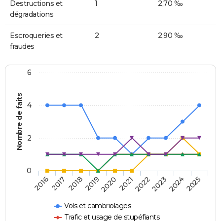
Destructions et
1
2,70 ‰
dégradations
Escroqueries et
2
2,90 ‰
fraudes
6
Nombre de faits
4
2
0
2018
2023
2019
2024
2020
2025
2016
2021
2017
2022
Vols et cambriolages
Trafic et usage de stupéfiants