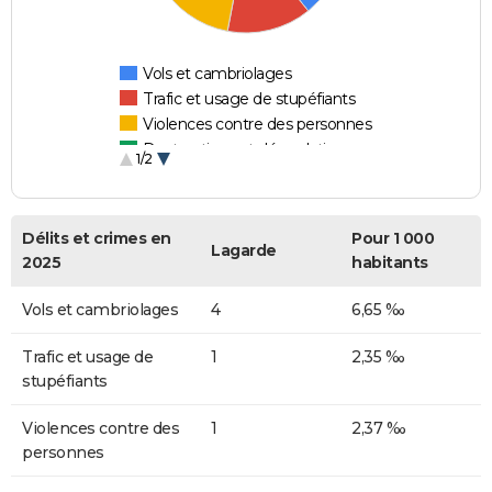
Vols et cambriolages
Trafic et usage de stupéfiants
Violences contre des personnes
Destructions et dégradations
1/2
Escroqueries et fraudes
Délits et crimes en
Pour 1 000
Lagarde
2025
habitants
Vols et cambriolages
4
6,65 ‰
Trafic et usage de
1
2,35 ‰
stupéfiants
Violences contre des
1
2,37 ‰
personnes