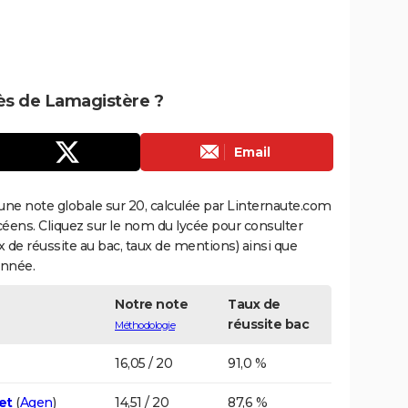
rès de Lamagistère ?
Email
une note globale sur 20, calculée par Linternaute.com
ycéens. Cliquez sur le nom du lycée pour consulter
aux de réussite au bac, taux de mentions) ainsi que
année.
Notre note
Taux de
réussite bac
Méthodologie
16,05 / 20
91,0 %
et
(
Agen
)
14,51 / 20
87,6 %