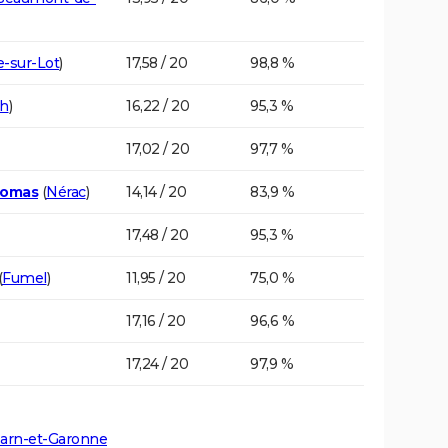
e-sur-Lot
)
17,58 / 20
98,8 %
h
)
16,22 / 20
95,3 %
17,02 / 20
97,7 %
Romas
(
Nérac
)
14,14 / 20
83,9 %
17,48 / 20
95,3 %
(
Fumel
)
11,95 / 20
75,0 %
17,16 / 20
96,6 %
17,24 / 20
97,9 %
Tarn-et-Garonne