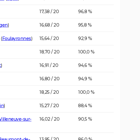
17,38 / 20
96,8 %
gen
)
16,68 / 20
95,8 %
(
Foulayronnes
)
15,64 / 20
92,9 %
18,70 / 20
100,0 %
c
)
16,91 / 20
94,6 %
16,80 / 20
94,9 %
18,25 / 20
100,0 %
in
)
15,27 / 20
88,4 %
Villeneuve-sur-
16,02 / 20
90,5 %
Beaumont-de-
13,95 / 20
86,0 %