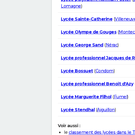
Lomagne
)
Lycée Sainte-Catherine
(
Villeneuv
Lycée Olympe de Gouges
(
Montec
Lycée George Sand
(
Nérac
)
Lycée professionnel Jacques de 
Lycée Bossuet
(
Condom
)
Lycée professionnel Benoît d'Azy
Lycée Marguerite Filhol
(
Fumel
)
Lycée Stendhal
(
Aiguillon
)
Voir aussi :
le
classement des lycées dans le 