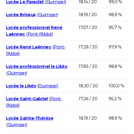
Lycée Le Paraclet
(
Quimper
)
18,14 / 20
99,0 %
Lycée Brizeux
(
Quimper
)
18,19 / 20
98,9 %
Lycée professionnel René
17,57 / 20
95,7 %
Laënnec
(
Pont-l'Abbé
)
Lycée René Laënnec
(
Pont-
17,29 / 20
97,9 %
l'Abbé
)
Lycée professionnel le Likès
17,83 / 20
98,8 %
(
Quimper
)
Lycée le Likès
(
Quimper
)
18,30 / 20
100,0 %
Lycée Saint-Gabriel
(
Pont-
17,24 / 20
95,2 %
l'Abbé
)
Lycée Sainte-Thérèse
18,19 / 20
98,9 %
(
Quimper
)