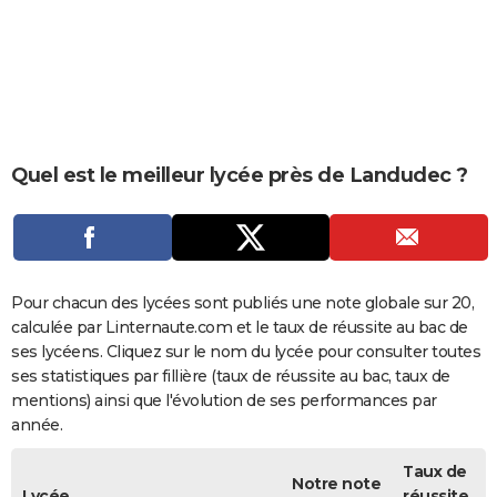
City break
Voyage de noces
Climat
Destinations
Voyage nature
Forum
+
PHOTO
GUIDES D'ACHAT
BONS PLANS
CARTE DE VOEUX
Quel est le meilleur lycée près de Landudec ?
Carte Bonne année
Carte Pâques
Carte de Noël
Carte Saint-Valentin
Carte d'anniversaire
DICTIONNAIRE
Biographies
Expressions
Dictionnaire
Citations
Proverbes
PROGRAMME TV
COPAINS D'AVANT
Pour chacun des lycées sont publiés une note globale sur 20,
calculée par Linternaute.com et le taux de réussite au bac de
Se connecter
Collèges
Universités
Service militaire
S'inscrire
Lycées
Primaires
Entreprises
Avis de recherche
AVIS DE DÉCÈS
ses lycéens. Cliquez sur le nom du lycée pour consulter toutes
ses statistiques par fillière (taux de réussite au bac, taux de
FORUM
mentions) ainsi que l'évolution de ses performances par
année.
Lifestyle
Sport
Television
Cinema
Bricolage
Culture
Auto
Voyage
Taux de
Notre note
Lycée
réussite