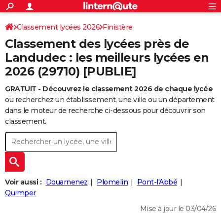
ACTUALITÉS
Connexion
S'inscrire
Classement lycées 2026
Finistère
Rechercher
Société
Education
Villes
Politique
Faits Divers
Monde
+
SPORT
Classement des lycées près de
Football
Cyclisme
Forum
Coupe du monde 2026
Tennis
Rugby
CULTURE
Landudec : les meilleurs lycées en
2026 (29710) [PUBLIE]
TNT
Cinéma
Musique
Programme TV
Streaming
Sorties cinéma
+
FINANCE
GRATUIT - Découvrez le classement 2026 de chaque lycée
Impôts
Immobilier
Banque
Crédit
Retraite
Epargne
Risques naturels par ville
Assurance
AUTO
ou recherchez un établissement, une ville ou un département
Réserver un essai
Berlines
Forum auto
Essais
Citadines
SUV
+
dans le moteur de recherche ci-dessous pour découvrir son
HIGH-TECH
classement.
Meilleur smartphone
Ordinateurs
Guide high-tech
Mobiles
Internet
Jeux vidéo
+
BRICOLAGE
Aménagement intérieur
Cuisine
Jardinage
+
Forum
Extérieur
Salle de bains
Rangement
WEEK-END
Escapades
Expositions
Week-end nature
Guides de France
Patrimoine
Musées
+
LIFESTYLE
Voir aussi :
Douarnenez
Plomelin
Pont-l'Abbé
Bien-être
Mode
+
Art de vivre
Loisirs
Modes de vie
Quimper
SANTE
Mise à jour le 03/04/26
Guide de la santé
Médicaments
+
Alimentation
Maladies
Sommeil
VOYAGE