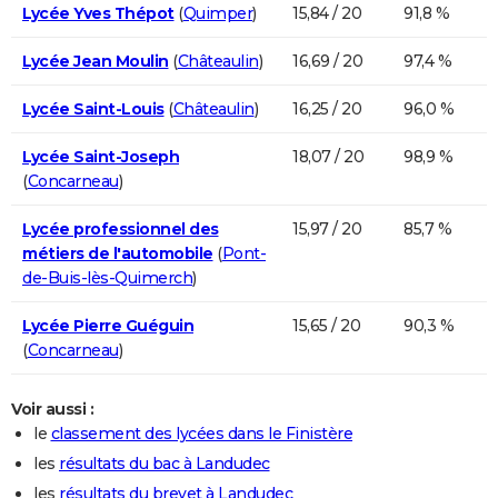
Lycée Yves Thépot
(
Quimper
)
15,84 / 20
91,8 %
Lycée Jean Moulin
(
Châteaulin
)
16,69 / 20
97,4 %
Lycée Saint-Louis
(
Châteaulin
)
16,25 / 20
96,0 %
Lycée Saint-Joseph
18,07 / 20
98,9 %
(
Concarneau
)
Lycée professionnel des
15,97 / 20
85,7 %
métiers de l'automobile
(
Pont-
de-Buis-lès-Quimerch
)
Lycée Pierre Guéguin
15,65 / 20
90,3 %
(
Concarneau
)
Voir aussi :
le
classement des lycées dans le Finistère
les
résultats du bac à Landudec
les
résultats du brevet à Landudec