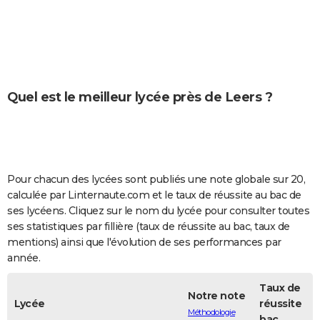
City break
Voyage de noces
Climat
Destinations
Voyage nature
Forum
+
PHOTO
GUIDES D'ACHAT
BONS PLANS
Quel est le meilleur lycée près de Leers ?
CARTE DE VOEUX
Carte Bonne année
Carte Pâques
Carte de Noël
Carte Saint-Valentin
Carte d'anniversaire
DICTIONNAIRE
Biographies
Expressions
Dictionnaire
Citations
Proverbes
PROGRAMME TV
Pour chacun des lycées sont publiés une note globale sur 20,
COPAINS D'AVANT
calculée par Linternaute.com et le taux de réussite au bac de
ses lycéens. Cliquez sur le nom du lycée pour consulter toutes
Se connecter
Collèges
Universités
Service militaire
S'inscrire
Lycées
Primaires
Entreprises
Avis de recherche
AVIS DE DÉCÈS
ses statistiques par fillière (taux de réussite au bac, taux de
mentions) ainsi que l'évolution de ses performances par
FORUM
année.
Lifestyle
Sport
Television
Cinema
Bricolage
Culture
Auto
Voyage
Taux de
Notre note
Lycée
réussite
Méthodologie
bac