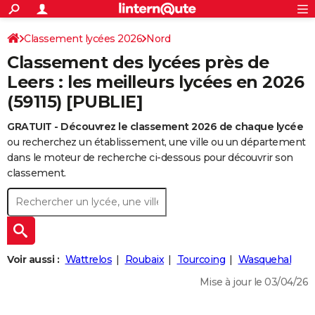
ACTUALITÉS
Connexion
S'inscrire
Classement lycées 2026
Nord
Rechercher
Société
Education
Villes
Politique
Faits Divers
Monde
+
SPORT
Classement des lycées près de
Football
Cyclisme
Forum
Coupe du monde 2026
Tennis
Rugby
CULTURE
Leers : les meilleurs lycées en 2026
(59115) [PUBLIE]
TNT
Cinéma
Musique
Programme TV
Streaming
Sorties cinéma
+
FINANCE
GRATUIT - Découvrez le classement 2026 de chaque lycée
Impôts
Immobilier
Banque
Crédit
Retraite
Epargne
Risques naturels par ville
Assurance
AUTO
ou recherchez un établissement, une ville ou un département
Réserver un essai
Berlines
Forum auto
Essais
Citadines
SUV
+
dans le moteur de recherche ci-dessous pour découvrir son
HIGH-TECH
classement.
Meilleur smartphone
Ordinateurs
Guide high-tech
Mobiles
Internet
Jeux vidéo
+
BRICOLAGE
Aménagement intérieur
Cuisine
Jardinage
+
Forum
Extérieur
Salle de bains
Rangement
WEEK-END
Escapades
Expositions
Week-end nature
Guides de France
Patrimoine
Musées
+
LIFESTYLE
Voir aussi :
Wattrelos
Roubaix
Tourcoing
Wasquehal
Bien-être
Mode
+
Art de vivre
Loisirs
Modes de vie
SANTE
Mise à jour le 03/04/26
Guide de la santé
Médicaments
+
Alimentation
Maladies
Sommeil
VOYAGE