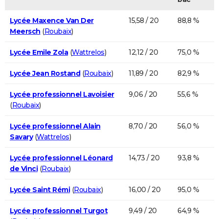
Lycée Maxence Van Der
15,58 / 20
88,8 %
Meersch
(
Roubaix
)
Lycée Emile Zola
(
Wattrelos
)
12,12 / 20
75,0 %
Lycée Jean Rostand
(
Roubaix
)
11,89 / 20
82,9 %
Lycée professionnel Lavoisier
9,06 / 20
55,6 %
(
Roubaix
)
Lycée professionnel Alain
8,70 / 20
56,0 %
Savary
(
Wattrelos
)
Lycée professionnel Léonard
14,73 / 20
93,8 %
de Vinci
(
Roubaix
)
Lycée Saint Rémi
(
Roubaix
)
16,00 / 20
95,0 %
Lycée professionnel Turgot
9,49 / 20
64,9 %