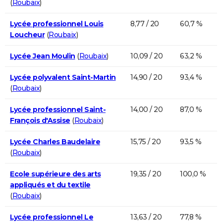
(
Roubaix
)
Lycée professionnel Louis
8,77 / 20
60,7 %
Loucheur
(
Roubaix
)
Lycée Jean Moulin
(
Roubaix
)
10,09 / 20
63,2 %
Lycée polyvalent Saint-Martin
14,90 / 20
93,4 %
(
Roubaix
)
Lycée professionnel Saint-
14,00 / 20
87,0 %
François d'Assise
(
Roubaix
)
Lycée Charles Baudelaire
15,75 / 20
93,5 %
(
Roubaix
)
Ecole supérieure des arts
19,35 / 20
100,0 %
appliqués et du textile
(
Roubaix
)
Lycée professionnel Le
13,63 / 20
77,8 %