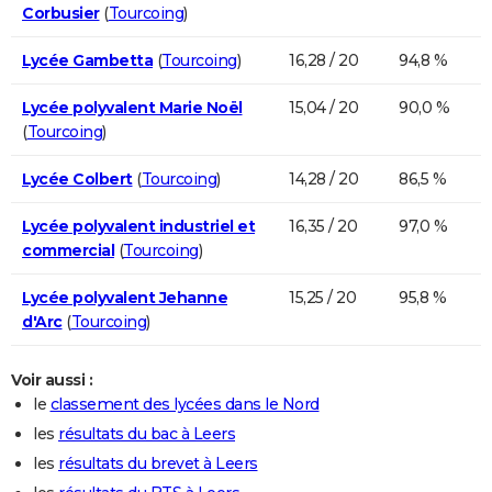
Corbusier
(
Tourcoing
)
Lycée Gambetta
(
Tourcoing
)
16,28 / 20
94,8 %
Lycée polyvalent Marie Noël
15,04 / 20
90,0 %
(
Tourcoing
)
Lycée Colbert
(
Tourcoing
)
14,28 / 20
86,5 %
Lycée polyvalent industriel et
16,35 / 20
97,0 %
commercial
(
Tourcoing
)
Lycée polyvalent Jehanne
15,25 / 20
95,8 %
d'Arc
(
Tourcoing
)
Voir aussi :
le
classement des lycées dans le Nord
les
résultats du bac à Leers
les
résultats du brevet à Leers