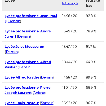
Lycée
réussite
Méthodologie
bac
Lycée professionnel Jean-Paul
14,98 / 20
92,8 %
II
(
Denain
)
Lycée professionnel André
13,49 / 20
78,9 %
Jurénil
(
Denain
)
Lycée Jules Mousseron
15,47 / 20
91,7 %
(
Denain
)
Lycée professionnel Alfred
10,44 / 20
64,9 %
Kastler
(
Denain
)
Lycée Alfred Kastler
(
Denain
)
14,56 / 20
89,6 %
Lycée professionnel Pierre
11,04 / 20
66,9 %
Joseph Laurent
(
Aniche
)
Lycée Louis Pasteur
(
Somain
)
16,92 / 20
96,7 %