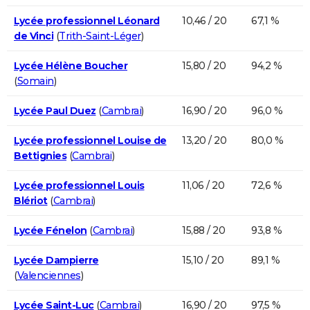
Lycée professionnel Léonard
10,46 / 20
67,1 %
de Vinci
(
Trith-Saint-Léger
)
Lycée Hélène Boucher
15,80 / 20
94,2 %
(
Somain
)
Lycée Paul Duez
(
Cambrai
)
16,90 / 20
96,0 %
Lycée professionnel Louise de
13,20 / 20
80,0 %
Bettignies
(
Cambrai
)
Lycée professionnel Louis
11,06 / 20
72,6 %
Blériot
(
Cambrai
)
Lycée Fénelon
(
Cambrai
)
15,88 / 20
93,8 %
Lycée Dampierre
15,10 / 20
89,1 %
(
Valenciennes
)
Lycée Saint-Luc
(
Cambrai
)
16,90 / 20
97,5 %