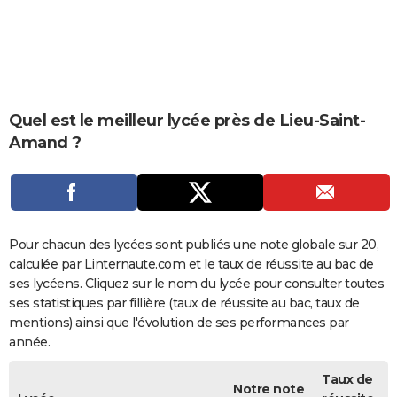
City break
Voyage de noces
Climat
Destinations
Voyage nature
Forum
+
PHOTO
GUIDES D'ACHAT
BONS PLANS
Quel est le meilleur lycée près de Lieu-Saint-
CARTE DE VOEUX
Amand ?
Carte Bonne année
Carte Pâques
Carte de Noël
Carte Saint-Valentin
Carte d'anniversaire
DICTIONNAIRE
Biographies
Expressions
Dictionnaire
Citations
Proverbes
PROGRAMME TV
COPAINS D'AVANT
Pour chacun des lycées sont publiés une note globale sur 20,
calculée par Linternaute.com et le taux de réussite au bac de
Se connecter
Collèges
Universités
Service militaire
S'inscrire
Lycées
Primaires
Entreprises
Avis de recherche
AVIS DE DÉCÈS
ses lycéens. Cliquez sur le nom du lycée pour consulter toutes
ses statistiques par fillière (taux de réussite au bac, taux de
FORUM
mentions) ainsi que l'évolution de ses performances par
Lifestyle
Sport
Television
Cinema
Bricolage
Culture
Auto
Voyage
année.
Taux de
Notre note