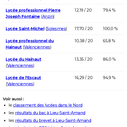
Lycée professionnel Pierre
12,19 / 20
79,4 %
Joseph Fontaine
(
Anzin
)
Lycée Saint-Michel
(
Solesmes
)
17,70 / 20
100,0 %
Lycée professionnel du
10,38 / 20
65,8 %
Hainaut
(
Valenciennes
)
Lycée du Hainaut
13,35 / 20
86,0 %
(
Valenciennes
)
Lycée de l'Escaut
16,29 / 20
94,9 %
(
Valenciennes
)
Voir aussi :
le
classement des lycées dans le Nord
les
résultats du bac à Lieu-Saint-Amand
les
résultats du brevet à Lieu-Saint-Amand