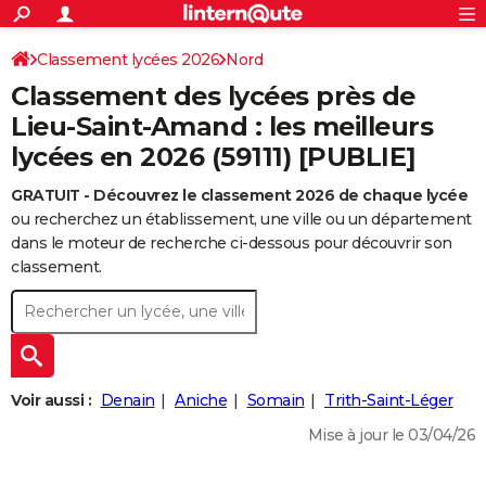
ACTUALITÉS
Connexion
S'inscrire
Classement lycées 2026
Nord
Rechercher
Société
Education
Villes
Politique
Faits Divers
Monde
+
SPORT
Classement des lycées près de
Football
Cyclisme
Forum
Coupe du monde 2026
Tennis
Rugby
CULTURE
Lieu-Saint-Amand : les meilleurs
lycées en 2026 (59111) [PUBLIE]
TNT
Cinéma
Musique
Programme TV
Streaming
Sorties cinéma
+
FINANCE
GRATUIT - Découvrez le classement 2026 de chaque lycée
Impôts
Immobilier
Banque
Crédit
Retraite
Epargne
Risques naturels par ville
Assurance
AUTO
ou recherchez un établissement, une ville ou un département
Réserver un essai
Berlines
Forum auto
Essais
Citadines
SUV
+
dans le moteur de recherche ci-dessous pour découvrir son
HIGH-TECH
classement.
Meilleur smartphone
Ordinateurs
Guide high-tech
Mobiles
Internet
Jeux vidéo
+
BRICOLAGE
Aménagement intérieur
Cuisine
Jardinage
+
Forum
Extérieur
Salle de bains
Rangement
WEEK-END
Escapades
Expositions
Week-end nature
Guides de France
Patrimoine
Musées
+
LIFESTYLE
Voir aussi :
Denain
Aniche
Somain
Trith-Saint-Léger
Bien-être
Mode
+
Art de vivre
Loisirs
Modes de vie
SANTE
Mise à jour le 03/04/26
Guide de la santé
Médicaments
+
Alimentation
Maladies
Sommeil
VOYAGE