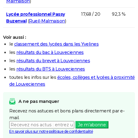
Malmaison
)
Lycée professionnel Passy
17,68 / 20
92,3 %
Buzenval
(
Rueil-Malmaison
)
Voir aussi :
le
classement des lycées dans les Yvelines
les
résultats du bac à Louveciennes
les
résultats du brevet à Louveciennes
les
résultats du BTS à Louveciennes
toutes les infos sur les
écoles, collèges et lycées à proximité
de Louveciennes
A ne pas manquer
Recevez nos astuces et bons plans directement par e-
mail.
Je m'abonne
En savoir plus sur notre politique de confidentialité