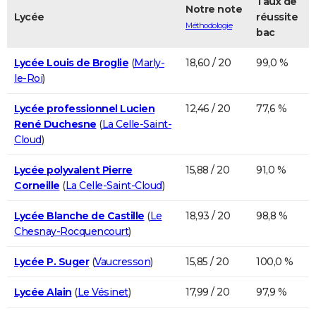
Taux de
Notre note
Lycée
réussite
Méthodologie
bac
Lycée Louis de Broglie
(
Marly-
18,60 / 20
99,0 %
le-Roi
)
Lycée professionnel Lucien
12,46 / 20
77,6 %
René Duchesne
(
La Celle-Saint-
Cloud
)
Lycée polyvalent Pierre
15,88 / 20
91,0 %
Corneille
(
La Celle-Saint-Cloud
)
Lycée Blanche de Castille
(
Le
18,93 / 20
98,8 %
Chesnay-Rocquencourt
)
Lycée P. Suger
(
Vaucresson
)
15,85 / 20
100,0 %
Lycée Alain
(
Le Vésinet
)
17,99 / 20
97,9 %