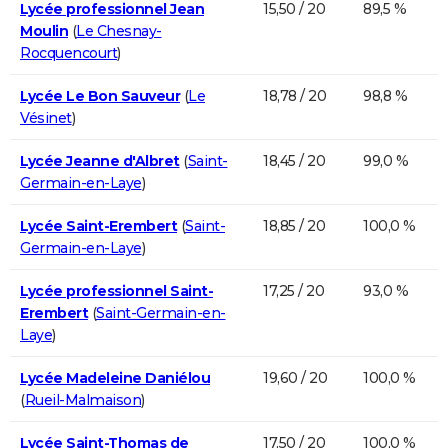
Lycée professionnel Jean
15,50 / 20
89,5 %
Moulin
(
Le Chesnay-
Rocquencourt
)
Lycée Le Bon Sauveur
(
Le
18,78 / 20
98,8 %
Vésinet
)
Lycée Jeanne d'Albret
(
Saint-
18,45 / 20
99,0 %
Germain-en-Laye
)
Lycée Saint-Erembert
(
Saint-
18,85 / 20
100,0 %
Germain-en-Laye
)
Lycée professionnel Saint-
17,25 / 20
93,0 %
Erembert
(
Saint-Germain-en-
Laye
)
Lycée Madeleine Daniélou
19,60 / 20
100,0 %
(
Rueil-Malmaison
)
Lycée Saint-Thomas de
17,50 / 20
100,0 %