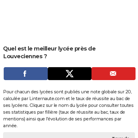
City break
Voyage de noces
Climat
Destinations
Voyage nature
Forum
+
PHOTO
GUIDES D'ACHAT
BONS PLANS
CARTE DE VOEUX
Quel est le meilleur lycée près de
Louveciennes ?
Carte Bonne année
Carte Pâques
Carte de Noël
Carte Saint-Valentin
Carte d'anniversaire
DICTIONNAIRE
Biographies
Expressions
Dictionnaire
Citations
Proverbes
PROGRAMME TV
COPAINS D'AVANT
Pour chacun des lycées sont publiés une note globale sur 20,
Se connecter
Collèges
Universités
Service militaire
S'inscrire
Lycées
Primaires
Entreprises
Avis de recherche
AVIS DE DÉCÈS
calculée par Linternaute.com et le taux de réussite au bac de
ses lycéens. Cliquez sur le nom du lycée pour consulter toutes
FORUM
ses statistiques par fillière (taux de réussite au bac, taux de
Lifestyle
Sport
Television
Cinema
Bricolage
Culture
Auto
Voyage
mentions) ainsi que l'évolution de ses performances par
année.