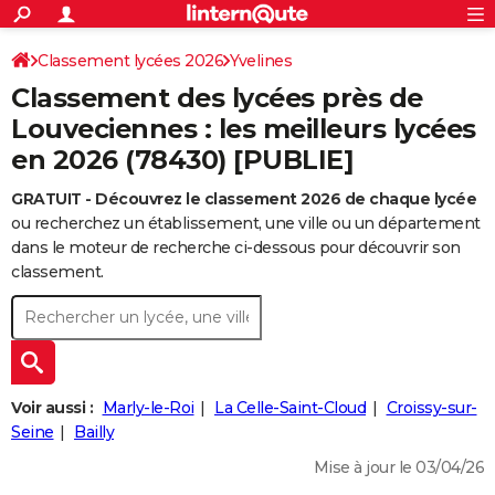
ACTUALITÉS
Connexion
S'inscrire
Classement lycées 2026
Yvelines
Rechercher
Société
Education
Villes
Politique
Faits Divers
Monde
+
SPORT
Classement des lycées près de
Football
Cyclisme
Forum
Coupe du monde 2026
Tennis
Rugby
CULTURE
Louveciennes : les meilleurs lycées
en 2026 (78430) [PUBLIE]
TNT
Cinéma
Musique
Programme TV
Streaming
Sorties cinéma
+
FINANCE
GRATUIT - Découvrez le classement 2026 de chaque lycée
Impôts
Immobilier
Banque
Crédit
Retraite
Epargne
Risques naturels par ville
Assurance
AUTO
ou recherchez un établissement, une ville ou un département
Réserver un essai
Berlines
Forum auto
Essais
Citadines
SUV
+
dans le moteur de recherche ci-dessous pour découvrir son
HIGH-TECH
classement.
Meilleur smartphone
Ordinateurs
Guide high-tech
Mobiles
Internet
Jeux vidéo
+
BRICOLAGE
Aménagement intérieur
Cuisine
Jardinage
+
Forum
Extérieur
Salle de bains
Rangement
WEEK-END
Escapades
Expositions
Week-end nature
Guides de France
Patrimoine
Musées
+
LIFESTYLE
Voir aussi :
Marly-le-Roi
La Celle-Saint-Cloud
Croissy-sur-
Bien-être
Mode
+
Art de vivre
Loisirs
Modes de vie
Seine
Bailly
SANTE
Mise à jour le 03/04/26
Guide de la santé
Médicaments
+
Alimentation
Maladies
Sommeil
VOYAGE