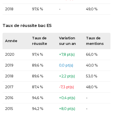
2018
97,6 %
-
49,0 %
Taux de réussite bac ES
Taux de
Variation
Taux de
Année
réussite
sur un an
mentions
2020
97,4 %
+7,8 pt(s)
66,0 %
2019
89,6 %
0,0 pt(s)
40,0 %
2018
89,6 %
+2,2 pt(s)
53,0 %
2017
87,4 %
-7,3 pt(s)
48,0 %
2016
94,6 %
+0,4 pt(s)
-
2015
94,2 %
+8,0 pt(s)
-