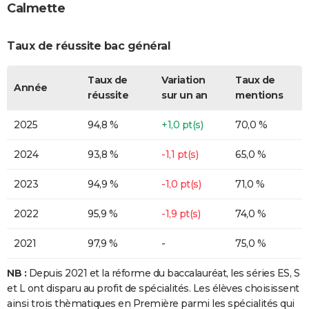
Calmette
Taux de réussite bac général
Taux de
Variation
Taux de
Année
réussite
sur un an
mentions
2025
94,8 %
+1,0 pt(s)
70,0 %
2024
93,8 %
-1,1 pt(s)
65,0 %
2023
94,9 %
-1,0 pt(s)
71,0 %
2022
95,9 %
-1,9 pt(s)
74,0 %
2021
97,9 %
-
75,0 %
NB :
Depuis 2021 et la réforme du baccalauréat, les séries ES, S
et L ont disparu au profit de spécialités. Les élèves choisissent
ainsi trois thèmatiques en Première parmi les spécialités qui