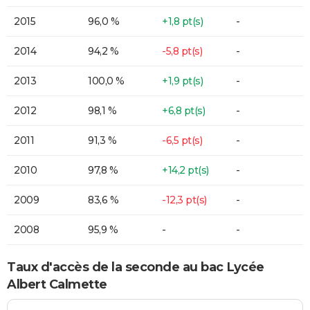
2015
96,0 %
+1,8 pt(s)
-
2014
94,2 %
-5,8 pt(s)
-
2013
100,0 %
+1,9 pt(s)
-
2012
98,1 %
+6,8 pt(s)
-
2011
91,3 %
-6,5 pt(s)
-
2010
97,8 %
+14,2 pt(s)
-
2009
83,6 %
-12,3 pt(s)
-
2008
95,9 %
-
-
Taux d'accès de la seconde au bac Lycée
Albert Calmette