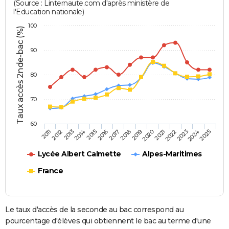
(Source : Linternaute.com d'après ministère de
l'Education nationale)
100
Taux accès 2nde-bac (%)
90
80
70
60
2013
2016
2019
2022
2025
2011
2014
2017
2020
2023
2012
2015
2018
2021
2024
Lycée Albert Calmette
Alpes-Maritimes
France
Le taux d'accès de la seconde au bac correspond au
pourcentage d'élèves qui obtiennent le bac au terme d'une