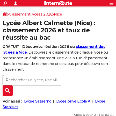
ACTUALITÉS
Connexion
S'inscrire
Classement lycées 2026
Nice
Rechercher
Société
Education
Villes
Politique
Faits Divers
Monde
+
SPORT
Lycée Albert Calmette (Nice) :
Football
Cyclisme
Forum
Coupe du monde 2026
Tennis
Rugby
CULTURE
classement 2026 et taux de
réussite au bac
TNT
Cinéma
Musique
Programme TV
Streaming
Sorties cinéma
+
FINANCE
GRATUIT - Découvrez l'édition 2026 du
classement des
Impôts
Immobilier
Banque
Crédit
Retraite
Epargne
Risques naturels par ville
Assurance
AUTO
lycées à Nice
. Découvrez le classement de chaque lycée ou
Réserver un essai
Berlines
Forum auto
Essais
Citadines
SUV
+
recherchez un établissement, une ville ou un département
HIGH-TECH
dans le moteur de recherche ci-dessous pour découvrir son
Meilleur smartphone
Ordinateurs
Guide high-tech
Mobiles
Internet
Jeux vidéo
+
classement.
BRICOLAGE
Aménagement intérieur
Cuisine
Jardinage
+
Forum
Extérieur
Salle de bains
Rangement
WEEK-END
Escapades
Expositions
Week-end nature
Guides de France
Patrimoine
Musées
+
LIFESTYLE
Bien-être
Mode
+
Art de vivre
Loisirs
Modes de vie
Voir aussi :
Lycée Sasserno
Lycée privé Ecole A
Lycée
SANTE
Stanislas
Guide de la santé
Médicaments
+
Alimentation
Maladies
Sommeil
VOYAGE
Mise à jour le 03/04/26