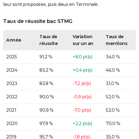
leur sont proposées, puis deux en Terminale.
Taux de réussite bac STMG
Taux de
Variation
Taux de
Année
réussite
sur un an
mentions
2025
91,2 %
+8,0 pt(s)
34,0 %
2024
83,2 %
+0,4 pt(s)
46,0 %
2023
82,8 %
-7,2 pt(s)
31,0 %
2022
90,0 %
-0,9 pt(s)
52,0 %
2021
90,9 %
-7,0 pt(s)
52,0 %
2020
97,9 %
+2,2 pt(s)
70,0 %
2019
95,7 %
-1,8 pt(s)
35,0 %