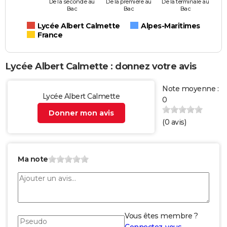
De la seconde au
De la première au
De la terminale au
Bac
Bac
Bac
Lycée Albert Calmette
Alpes-Maritimes
France
Lycée Albert Calmette : donnez votre avis
Note moyenne :
Lycée Albert Calmette
0
Donner mon avis
(
0
avis)
Ma note
Vous êtes membre ?
Connectez-vous