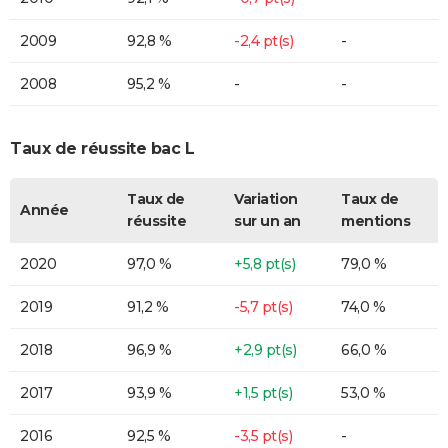
2009
92,8 %
-2,4 pt(s)
-
2008
95,2 %
-
-
Taux de réussite bac L
Taux de
Variation
Taux de
Année
réussite
sur un an
mentions
2020
97,0 %
+5,8 pt(s)
79,0 %
2019
91,2 %
-5,7 pt(s)
74,0 %
2018
96,9 %
+2,9 pt(s)
66,0 %
2017
93,9 %
+1,5 pt(s)
53,0 %
2016
92,5 %
-3,5 pt(s)
-