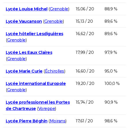
Lycée Louise Michel
(
Grenoble
)
15,06 / 20
88,9 %
Lycée Vaucanson
(
Grenoble
)
15,13 / 20
89,6 %
Lycée hôtelier Lesdiguières
16,62 / 20
89,6 %
(
Grenoble
)
Lycée Les Eaux Claires
17,99 / 20
97,9 %
(
Grenoble
)
Lycée Marie Curie
(
Échirolles
)
16,60 / 20
95,0 %
Lycée international Europole
19,20 / 20
100,0 %
(
Grenoble
)
Lycée professionnel les Portes
15,74 / 20
90,9 %
de Chartreuse
(
Voreppe
)
Lycée Pierre Béghin
(
Moirans
)
17,61 / 20
98,6 %