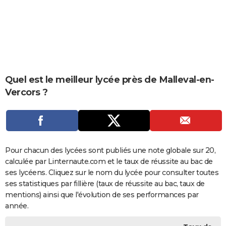
City break
Voyage de noces
Climat
Destinations
Voyage nature
Forum
+
PHOTO
GUIDES D'ACHAT
BONS PLANS
CARTE DE VOEUX
Quel est le meilleur lycée près de Malleval-en-
Vercors ?
Carte Bonne année
Carte Pâques
Carte de Noël
Carte Saint-Valentin
Carte d'anniversaire
DICTIONNAIRE
Biographies
Expressions
Dictionnaire
Citations
Proverbes
PROGRAMME TV
COPAINS D'AVANT
Pour chacun des lycées sont publiés une note globale sur 20,
Se connecter
Collèges
Universités
Service militaire
S'inscrire
Lycées
Primaires
Entreprises
Avis de recherche
AVIS DE DÉCÈS
calculée par Linternaute.com et le taux de réussite au bac de
ses lycéens. Cliquez sur le nom du lycée pour consulter toutes
FORUM
ses statistiques par fillière (taux de réussite au bac, taux de
Lifestyle
Sport
Television
Cinema
Bricolage
Culture
Auto
Voyage
mentions) ainsi que l'évolution de ses performances par
année.