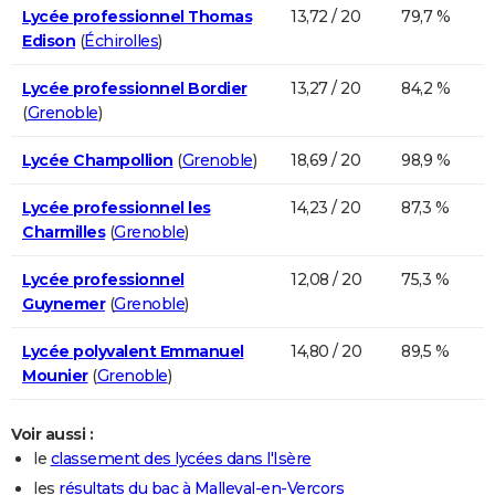
Lycée professionnel Thomas
13,72 / 20
79,7 %
Edison
(
Échirolles
)
Lycée professionnel Bordier
13,27 / 20
84,2 %
(
Grenoble
)
Lycée Champollion
(
Grenoble
)
18,69 / 20
98,9 %
Lycée professionnel les
14,23 / 20
87,3 %
Charmilles
(
Grenoble
)
Lycée professionnel
12,08 / 20
75,3 %
Guynemer
(
Grenoble
)
Lycée polyvalent Emmanuel
14,80 / 20
89,5 %
Mounier
(
Grenoble
)
Voir aussi :
le
classement des lycées dans l'Isère
les
résultats du bac à Malleval-en-Vercors