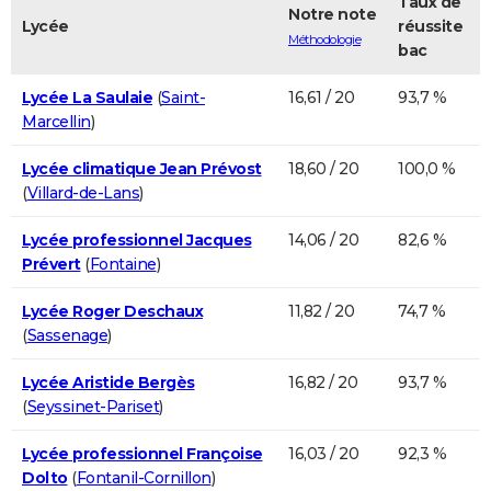
Taux de
Notre note
Lycée
réussite
Méthodologie
bac
Lycée La Saulaie
(
Saint-
16,61 / 20
93,7 %
Marcellin
)
Lycée climatique Jean Prévost
18,60 / 20
100,0 %
(
Villard-de-Lans
)
Lycée professionnel Jacques
14,06 / 20
82,6 %
Prévert
(
Fontaine
)
Lycée Roger Deschaux
11,82 / 20
74,7 %
(
Sassenage
)
Lycée Aristide Bergès
16,82 / 20
93,7 %
(
Seyssinet-Pariset
)
Lycée professionnel Françoise
16,03 / 20
92,3 %
Dolto
(
Fontanil-Cornillon
)