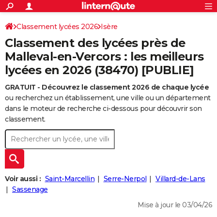
ACTUALITÉS
Connexion
S'inscrire
Classement lycées 2026
Isère
Rechercher
Société
Education
Villes
Politique
Faits Divers
Monde
+
SPORT
Classement des lycées près de
Football
Cyclisme
Forum
Coupe du monde 2026
Tennis
Rugby
CULTURE
Malleval-en-Vercors : les meilleurs
lycées en 2026 (38470) [PUBLIE]
TNT
Cinéma
Musique
Programme TV
Streaming
Sorties cinéma
+
FINANCE
GRATUIT - Découvrez le classement 2026 de chaque lycée
Impôts
Immobilier
Banque
Crédit
Retraite
Epargne
Risques naturels par ville
Assurance
AUTO
ou recherchez un établissement, une ville ou un département
Réserver un essai
Berlines
Forum auto
Essais
Citadines
SUV
+
dans le moteur de recherche ci-dessous pour découvrir son
HIGH-TECH
classement.
Meilleur smartphone
Ordinateurs
Guide high-tech
Mobiles
Internet
Jeux vidéo
+
BRICOLAGE
Aménagement intérieur
Cuisine
Jardinage
+
Forum
Extérieur
Salle de bains
Rangement
WEEK-END
Escapades
Expositions
Week-end nature
Guides de France
Patrimoine
Musées
+
LIFESTYLE
Voir aussi :
Saint-Marcellin
Serre-Nerpol
Villard-de-Lans
Bien-être
Mode
+
Art de vivre
Loisirs
Modes de vie
Sassenage
SANTE
Mise à jour le 03/04/26
Guide de la santé
Médicaments
+
Alimentation
Maladies
Sommeil
VOYAGE