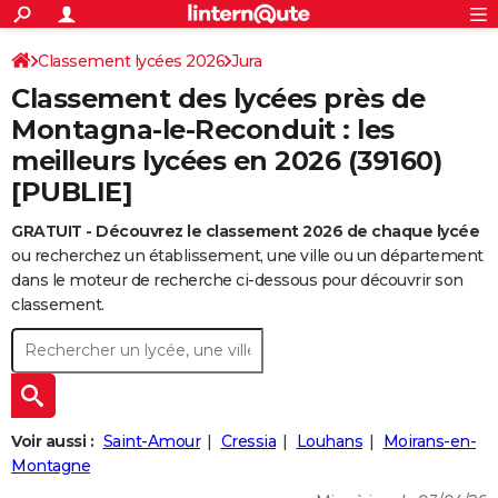
ACTUALITÉS
Connexion
S'inscrire
Classement lycées 2026
Jura
Rechercher
Société
Education
Villes
Politique
Faits Divers
Monde
+
SPORT
Classement des lycées près de
Football
Cyclisme
Forum
Coupe du monde 2026
Tennis
Rugby
CULTURE
Montagna-le-Reconduit : les
meilleurs lycées en 2026 (39160)
TNT
Cinéma
Musique
Programme TV
Streaming
Sorties cinéma
+
FINANCE
[PUBLIE]
Impôts
Immobilier
Banque
Crédit
Retraite
Epargne
Risques naturels par ville
Assurance
AUTO
GRATUIT - Découvrez le classement 2026 de chaque lycée
Réserver un essai
Berlines
Forum auto
Essais
Citadines
SUV
+
HIGH-TECH
ou recherchez un établissement, une ville ou un département
dans le moteur de recherche ci-dessous pour découvrir son
Meilleur smartphone
Ordinateurs
Guide high-tech
Mobiles
Internet
Jeux vidéo
+
BRICOLAGE
classement.
Aménagement intérieur
Cuisine
Jardinage
+
Forum
Extérieur
Salle de bains
Rangement
WEEK-END
Escapades
Expositions
Week-end nature
Guides de France
Patrimoine
Musées
+
LIFESTYLE
Bien-être
Mode
+
Art de vivre
Loisirs
Modes de vie
SANTE
Voir aussi :
Saint-Amour
Cressia
Louhans
Moirans-en-
Montagne
Guide de la santé
Médicaments
+
Alimentation
Maladies
Sommeil
VOYAGE