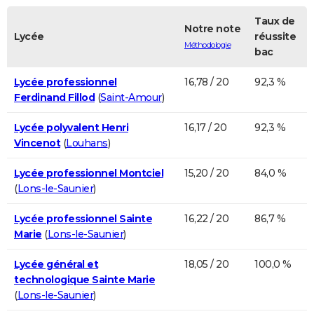
Taux de
Notre note
Lycée
réussite
Méthodologie
bac
Lycée professionnel
16,78 / 20
92,3 %
Ferdinand Fillod
(
Saint-Amour
)
Lycée polyvalent Henri
16,17 / 20
92,3 %
Vincenot
(
Louhans
)
Lycée professionnel Montciel
15,20 / 20
84,0 %
(
Lons-le-Saunier
)
Lycée professionnel Sainte
16,22 / 20
86,7 %
Marie
(
Lons-le-Saunier
)
Lycée général et
18,05 / 20
100,0 %
technologique Sainte Marie
(
Lons-le-Saunier
)