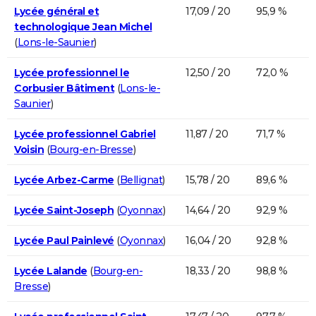
Lycée général et
17,09 / 20
95,9 %
technologique Jean Michel
(
Lons-le-Saunier
)
Lycée professionnel le
12,50 / 20
72,0 %
Corbusier Bâtiment
(
Lons-le-
Saunier
)
Lycée professionnel Gabriel
11,87 / 20
71,7 %
Voisin
(
Bourg-en-Bresse
)
Lycée Arbez-Carme
(
Bellignat
)
15,78 / 20
89,6 %
Lycée Saint-Joseph
(
Oyonnax
)
14,64 / 20
92,9 %
Lycée Paul Painlevé
(
Oyonnax
)
16,04 / 20
92,8 %
Lycée Lalande
(
Bourg-en-
18,33 / 20
98,8 %
Bresse
)