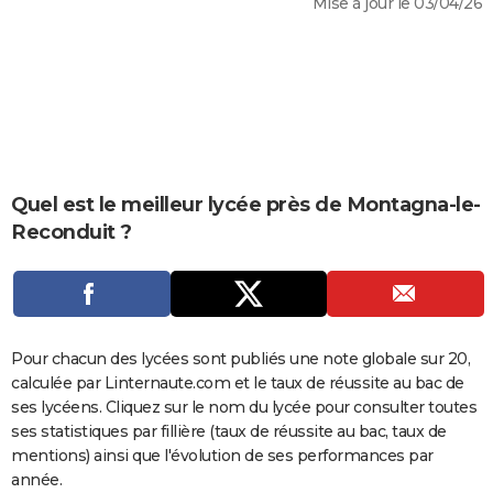
Mise à jour le 03/04/26
City break
Voyage de noces
Climat
Destinations
Voyage nature
Forum
+
PHOTO
GUIDES D'ACHAT
BONS PLANS
CARTE DE VOEUX
Carte Bonne année
Carte Pâques
Carte de Noël
Carte Saint-Valentin
Carte d'anniversaire
Quel est le meilleur lycée près de Montagna-le-
DICTIONNAIRE
Reconduit ?
Biographies
Expressions
Dictionnaire
Citations
Proverbes
PROGRAMME TV
COPAINS D'AVANT
Se connecter
Collèges
Universités
Service militaire
S'inscrire
Lycées
Primaires
Entreprises
Avis de recherche
AVIS DE DÉCÈS
Pour chacun des lycées sont publiés une note globale sur 20,
calculée par Linternaute.com et le taux de réussite au bac de
FORUM
ses lycéens. Cliquez sur le nom du lycée pour consulter toutes
Lifestyle
Sport
Television
Cinema
Bricolage
Culture
Auto
Voyage
ses statistiques par fillière (taux de réussite au bac, taux de
mentions) ainsi que l'évolution de ses performances par
année.