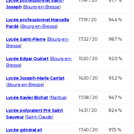
Lycée professionnel Saint-
17,47 / 20
97,7 %
Joseph
(
Bourg-en-Bresse
)
Lycée professionnel Marcelle
17,19 / 20
94,4 %
Pardé
(
Bourg-en-Bresse
)
Lycée Saint-Pierre
(
Bourg-en-
17,32 / 20
98,7 %
Bresse
)
Lycée Edgar Quinet
(
Bourg-en-
15,50 / 20
92,0 %
Bresse
)
Lycée Joseph-Marie Carriat
16,50 / 20
93,2 %
(
Bourg-en-Bresse
)
Lycée Xavier Bichat
(
Nantua
)
17,08 / 20
94,7 %
Lycée polyvalent Pré Saint
14,31 / 20
82,4 %
Sauveur
(
Saint-Claude
)
Lycée général et
17,40 / 20
97,5 %