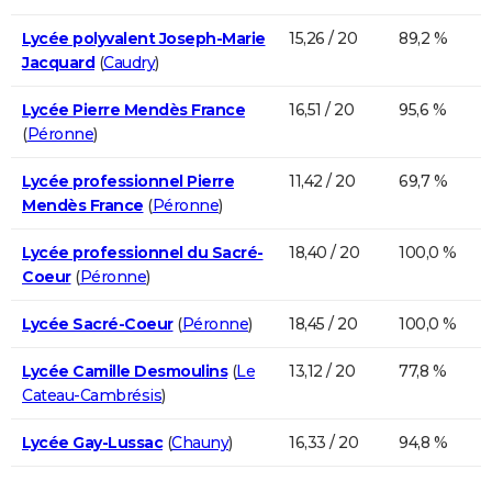
Lycée polyvalent Joseph-Marie
15,26 / 20
89,2 %
Jacquard
(
Caudry
)
Lycée Pierre Mendès France
16,51 / 20
95,6 %
(
Péronne
)
Lycée professionnel Pierre
11,42 / 20
69,7 %
Mendès France
(
Péronne
)
Lycée professionnel du Sacré-
18,40 / 20
100,0 %
Coeur
(
Péronne
)
Lycée Sacré-Coeur
(
Péronne
)
18,45 / 20
100,0 %
Lycée Camille Desmoulins
(
Le
13,12 / 20
77,8 %
Cateau-Cambrésis
)
Lycée Gay-Lussac
(
Chauny
)
16,33 / 20
94,8 %