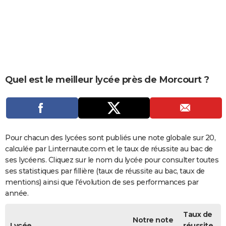
City break
Voyage de noces
Climat
Destinations
Voyage nature
Forum
+
PHOTO
GUIDES D'ACHAT
BONS PLANS
CARTE DE VOEUX
Quel est le meilleur lycée près de Morcourt ?
Carte Bonne année
Carte Pâques
Carte de Noël
Carte Saint-Valentin
Carte d'anniversaire
DICTIONNAIRE
Biographies
Expressions
Dictionnaire
Citations
Proverbes
PROGRAMME TV
COPAINS D'AVANT
Pour chacun des lycées sont publiés une note globale sur 20,
calculée par Linternaute.com et le taux de réussite au bac de
Se connecter
Collèges
Universités
Service militaire
S'inscrire
Lycées
Primaires
Entreprises
Avis de recherche
AVIS DE DÉCÈS
ses lycéens. Cliquez sur le nom du lycée pour consulter toutes
ses statistiques par fillière (taux de réussite au bac, taux de
FORUM
mentions) ainsi que l'évolution de ses performances par
année.
Lifestyle
Sport
Television
Cinema
Bricolage
Culture
Auto
Voyage
Taux de
Notre note
Lycée
réussite