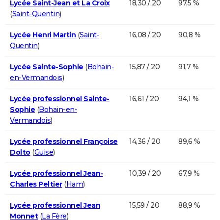
Lycée Saint-Jean et La Croix
18,30 / 20
97,5 %
(
Saint-Quentin
)
Lycée Henri Martin
(
Saint-
16,08 / 20
90,8 %
Quentin
)
Lycée Sainte-Sophie
(
Bohain-
15,87 / 20
91,7 %
en-Vermandois
)
Lycée professionnel Sainte-
16,61 / 20
94,1 %
Sophie
(
Bohain-en-
Vermandois
)
Lycée professionnel Françoise
14,36 / 20
89,6 %
Dolto
(
Guise
)
Lycée professionnel Jean-
10,39 / 20
67,9 %
Charles Peltier
(
Ham
)
Lycée professionnel Jean
15,59 / 20
88,9 %
Monnet
(
La Fère
)