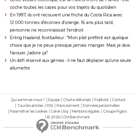
coche toutes les cases pour vos trajets du quotidien
En 1997, ils ont recouvert une friche du Costa Rica avec
12 000 tonnes d'écorces d'orange. 16 ans plus tard,
personne ne reconnaissait l'endroit
Erling Haaland, footballeur : "Mon plat préféré est quelque
chose que je ne peux presque jamais manger. Mais je dois
l'avouer, j'adore ça"
Un défi réservé aux génies : il ne faut déplacer qu'une seule
allumette
Qui sommes-nous ?
Equipe
Charte éditoriale
Publicité
Contact
Tous les articles
RSS
Recrutement
Données personnelles
Paramétrer les cookies
Gérer Utiq
Mentions légales
Groupe Figaro
© 2026 CCM Benchmark