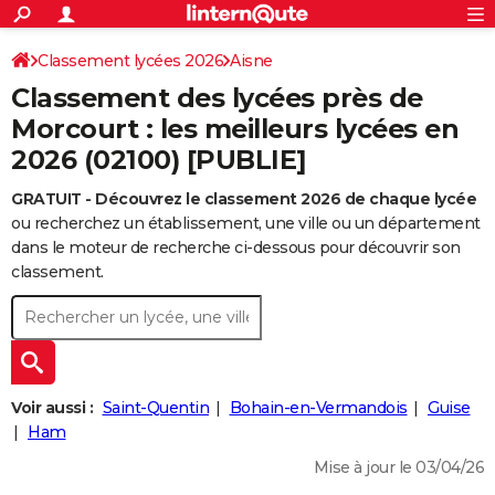
ACTUALITÉS
Connexion
S'inscrire
Classement lycées 2026
Aisne
Rechercher
Société
Education
Villes
Politique
Faits Divers
Monde
+
SPORT
Classement des lycées près de
Football
Cyclisme
Forum
Coupe du monde 2026
Tennis
Rugby
CULTURE
Morcourt : les meilleurs lycées en
2026 (02100) [PUBLIE]
TNT
Cinéma
Musique
Programme TV
Streaming
Sorties cinéma
+
FINANCE
GRATUIT - Découvrez le classement 2026 de chaque lycée
Impôts
Immobilier
Banque
Crédit
Retraite
Epargne
Risques naturels par ville
Assurance
AUTO
ou recherchez un établissement, une ville ou un département
Réserver un essai
Berlines
Forum auto
Essais
Citadines
SUV
+
dans le moteur de recherche ci-dessous pour découvrir son
HIGH-TECH
classement.
Meilleur smartphone
Ordinateurs
Guide high-tech
Mobiles
Internet
Jeux vidéo
+
BRICOLAGE
Aménagement intérieur
Cuisine
Jardinage
+
Forum
Extérieur
Salle de bains
Rangement
WEEK-END
Escapades
Expositions
Week-end nature
Guides de France
Patrimoine
Musées
+
LIFESTYLE
Voir aussi :
Saint-Quentin
Bohain-en-Vermandois
Guise
Bien-être
Mode
+
Art de vivre
Loisirs
Modes de vie
Ham
SANTE
Mise à jour le 03/04/26
Guide de la santé
Médicaments
+
Alimentation
Maladies
Sommeil
VOYAGE