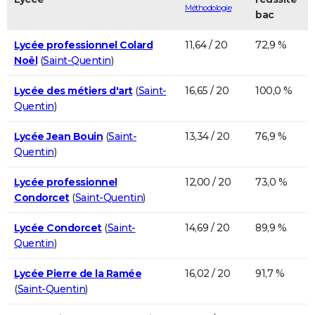
Méthodologie
bac
Lycée professionnel Colard
11,64 / 20
72,9 %
Noël
(
Saint-Quentin
)
Lycée des métiers d'art
(
Saint-
16,65 / 20
100,0 %
Quentin
)
Lycée Jean Bouin
(
Saint-
13,34 / 20
76,9 %
Quentin
)
Lycée professionnel
12,00 / 20
73,0 %
Condorcet
(
Saint-Quentin
)
Lycée Condorcet
(
Saint-
14,69 / 20
89,9 %
Quentin
)
Lycée Pierre de la Ramée
16,02 / 20
91,7 %
(
Saint-Quentin
)