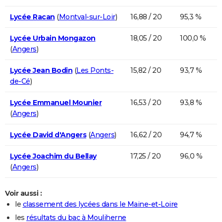
Lycée Racan
(
Montval-sur-Loir
)
16,88 / 20
95,3 %
Lycée Urbain Mongazon
18,05 / 20
100,0 %
(
Angers
)
Lycée Jean Bodin
(
Les Ponts-
15,82 / 20
93,7 %
de-Cé
)
Lycée Emmanuel Mounier
16,53 / 20
93,8 %
(
Angers
)
Lycée David d'Angers
(
Angers
)
16,62 / 20
94,7 %
Lycée Joachim du Bellay
17,25 / 20
96,0 %
(
Angers
)
Voir aussi :
le
classement des lycées dans le Maine-et-Loire
les
résultats du bac à Mouliherne