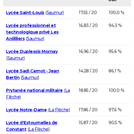
Lycée Saint-Louis
(
Saumur
)
17,55 / 20
100,0 %
Lycée professionnel et
16,83 / 20
94,3 %
technologique privé Les
Ardilliers
(
Saumur
)
Lycée Duplessis Mornay
16,96 / 20
95,6 %
(
Saumur
)
Lycée Sadi Carnot - Jean
14,28 / 20
86,1 %
Bertin
(
Saumur
)
Prytanée national militaire
(
La
18,85 / 20
100,0 %
Flèche
)
Lycée Notre-Dame
(
La Flèche
)
17,86 / 20
97,6 %
Lycée d'Estournelles de
15,87 / 20
90,5 %
Constant
(
La Flèche
)