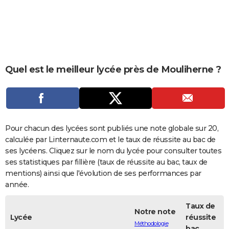
City break
Voyage de noces
Climat
Destinations
Voyage nature
Forum
+
PHOTO
GUIDES D'ACHAT
BONS PLANS
Quel est le meilleur lycée près de Mouliherne ?
CARTE DE VOEUX
Carte Bonne année
Carte Pâques
Carte de Noël
Carte Saint-Valentin
Carte d'anniversaire
DICTIONNAIRE
Biographies
Expressions
Dictionnaire
Citations
Proverbes
PROGRAMME TV
Pour chacun des lycées sont publiés une note globale sur 20,
COPAINS D'AVANT
calculée par Linternaute.com et le taux de réussite au bac de
ses lycéens. Cliquez sur le nom du lycée pour consulter toutes
Se connecter
Collèges
Universités
Service militaire
S'inscrire
Lycées
Primaires
Entreprises
Avis de recherche
AVIS DE DÉCÈS
ses statistiques par fillière (taux de réussite au bac, taux de
mentions) ainsi que l'évolution de ses performances par
FORUM
année.
Lifestyle
Sport
Television
Cinema
Bricolage
Culture
Auto
Voyage
Taux de
Notre note
Lycée
réussite
Méthodologie
bac