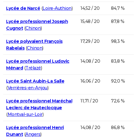
Lycée de Narcé
(
Loire-Authion
)
14,52 / 20
84,7 %
Lycée professionnel Joseph
15,48 / 20
87,8 %
Cugnot
(
Chinon
)
Lycée polyvalent François
17,29 / 20
98,3 %
Rabelais
(
Chinon
)
Lycée professionnel Ludovic
14,08 / 20
83,8 %
Ménard
(
Trélazé
)
Lycée Saint Aubin-La Salle
16,06 / 20
92,0 %
(
Verrières-en-Anjou
)
Lycée professionnel Maréchal
11,71 / 20
72,6 %
Leclerc de Hauteclocque
(
Montval-sur-Loir
)
Lycée professionnel Henri
14,08 / 20
86,8 %
Dunant
(
Angers
)