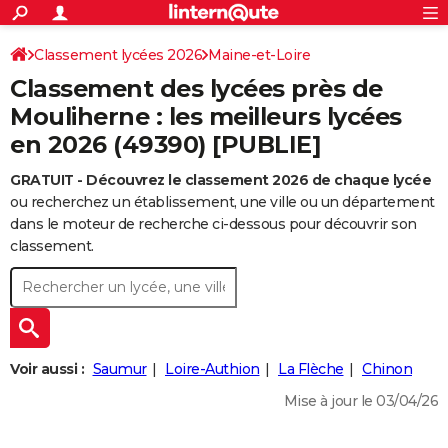
ACTUALITÉS
Connexion
S'inscrire
Classement lycées 2026
Maine-et-Loire
Rechercher
Société
Education
Villes
Politique
Faits Divers
Monde
+
SPORT
Classement des lycées près de
Football
Cyclisme
Forum
Coupe du monde 2026
Tennis
Rugby
CULTURE
Mouliherne : les meilleurs lycées
en 2026 (49390) [PUBLIE]
TNT
Cinéma
Musique
Programme TV
Streaming
Sorties cinéma
+
FINANCE
GRATUIT - Découvrez le classement 2026 de chaque lycée
Impôts
Immobilier
Banque
Crédit
Retraite
Epargne
Risques naturels par ville
Assurance
AUTO
ou recherchez un établissement, une ville ou un département
Réserver un essai
Berlines
Forum auto
Essais
Citadines
SUV
+
dans le moteur de recherche ci-dessous pour découvrir son
HIGH-TECH
classement.
Meilleur smartphone
Ordinateurs
Guide high-tech
Mobiles
Internet
Jeux vidéo
+
BRICOLAGE
Aménagement intérieur
Cuisine
Jardinage
+
Forum
Extérieur
Salle de bains
Rangement
WEEK-END
Escapades
Expositions
Week-end nature
Guides de France
Patrimoine
Musées
+
LIFESTYLE
Voir aussi :
Saumur
Loire-Authion
La Flèche
Chinon
Bien-être
Mode
+
Art de vivre
Loisirs
Modes de vie
SANTE
Mise à jour le 03/04/26
Guide de la santé
Médicaments
+
Alimentation
Maladies
Sommeil
VOYAGE