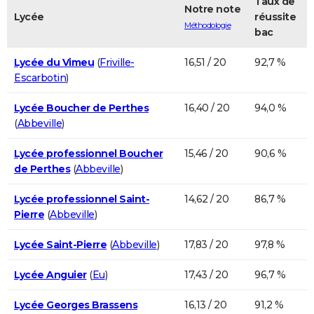
Taux de
Notre note
Lycée
réussite
Méthodologie
bac
Lycée du Vimeu
(
Friville-
16,51 / 20
92,7 %
Escarbotin
)
Lycée Boucher de Perthes
16,40 / 20
94,0 %
(
Abbeville
)
Lycée professionnel Boucher
15,46 / 20
90,6 %
de Perthes
(
Abbeville
)
Lycée professionnel Saint-
14,62 / 20
86,7 %
Pierre
(
Abbeville
)
Lycée Saint-Pierre
(
Abbeville
)
17,83 / 20
97,8 %
Lycée Anguier
(
Eu
)
17,43 / 20
96,7 %
Lycée Georges Brassens
16,13 / 20
91,2 %