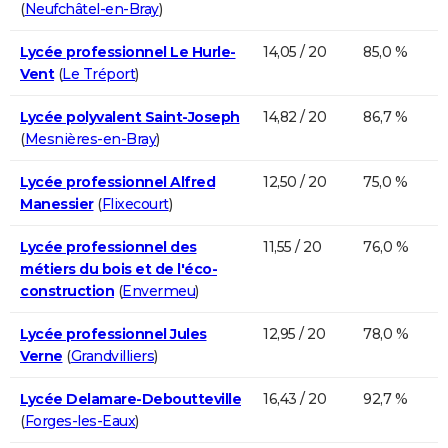
(
Neufchâtel-en-Bray
)
Lycée professionnel Le Hurle-
14,05 / 20
85,0 %
Vent
(
Le Tréport
)
Lycée polyvalent Saint-Joseph
14,82 / 20
86,7 %
(
Mesnières-en-Bray
)
Lycée professionnel Alfred
12,50 / 20
75,0 %
Manessier
(
Flixecourt
)
Lycée professionnel des
11,55 / 20
76,0 %
métiers du bois et de l'éco-
construction
(
Envermeu
)
Lycée professionnel Jules
12,95 / 20
78,0 %
Verne
(
Grandvilliers
)
Lycée Delamare-Deboutteville
16,43 / 20
92,7 %
(
Forges-les-Eaux
)