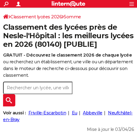
ACTUALITÉS
Connexion
S'inscrire
Classement lycées 2026
Somme
Rechercher
Société
Education
Villes
Politique
Faits Divers
Monde
+
SPORT
Classement des lycées près de
Football
Cyclisme
Forum
Coupe du monde 2026
Tennis
Rugby
CULTURE
Nesle-l'Hôpital : les meilleurs lycées
en 2026 (80140) [PUBLIE]
TNT
Cinéma
Musique
Programme TV
Streaming
Sorties cinéma
+
FINANCE
GRATUIT - Découvrez le classement 2026 de chaque lycée
Impôts
Immobilier
Banque
Crédit
Retraite
Epargne
Risques naturels par ville
Assurance
AUTO
ou recherchez un établissement, une ville ou un département
Réserver un essai
Berlines
Forum auto
Essais
Citadines
SUV
+
dans le moteur de recherche ci-dessous pour découvrir son
HIGH-TECH
classement.
Meilleur smartphone
Ordinateurs
Guide high-tech
Mobiles
Internet
Jeux vidéo
+
BRICOLAGE
Aménagement intérieur
Cuisine
Jardinage
+
Forum
Extérieur
Salle de bains
Rangement
WEEK-END
Escapades
Expositions
Week-end nature
Guides de France
Patrimoine
Musées
+
LIFESTYLE
Voir aussi :
Friville-Escarbotin
Eu
Abbeville
Neufchâtel-
Bien-être
Mode
+
Art de vivre
Loisirs
Modes de vie
en-Bray
SANTE
Mise à jour le 03/04/26
Guide de la santé
Médicaments
+
Alimentation
Maladies
Sommeil
VOYAGE