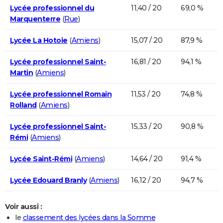
Lycée professionnel du
11,40 / 20
69,0 %
Marquenterre
(
Rue
)
Lycée La Hotoie
(
Amiens
)
15,07 / 20
87,9 %
Lycée professionnel Saint-
16,81 / 20
94,1 %
Martin
(
Amiens
)
Lycée professionnel Romain
11,53 / 20
74,8 %
Rolland
(
Amiens
)
Lycée professionnel Saint-
15,33 / 20
90,8 %
Rémi
(
Amiens
)
Lycée Saint-Rémi
(
Amiens
)
14,64 / 20
91,4 %
Lycée Edouard Branly
(
Amiens
)
16,12 / 20
94,7 %
Voir aussi :
le
classement des lycées dans la Somme