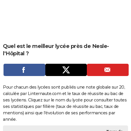
City break
Voyage de noces
Climat
Destinations
Voyage nature
Forum
+
PHOTO
GUIDES D'ACHAT
BONS PLANS
CARTE DE VOEUX
Quel est le meilleur lycée près de Nesle-
l'Hôpital ?
Carte Bonne année
Carte Pâques
Carte de Noël
Carte Saint-Valentin
Carte d'anniversaire
DICTIONNAIRE
Biographies
Expressions
Dictionnaire
Citations
Proverbes
PROGRAMME TV
COPAINS D'AVANT
Pour chacun des lycées sont publiés une note globale sur 20,
Se connecter
Collèges
Universités
Service militaire
S'inscrire
Lycées
Primaires
Entreprises
Avis de recherche
AVIS DE DÉCÈS
calculée par Linternaute.com et le taux de réussite au bac de
ses lycéens. Cliquez sur le nom du lycée pour consulter toutes
FORUM
ses statistiques par fillière (taux de réussite au bac, taux de
Lifestyle
Sport
Television
Cinema
Bricolage
Culture
Auto
Voyage
mentions) ainsi que l'évolution de ses performances par
année.