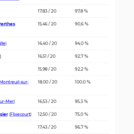
17,83 / 20
97,8 %
Perthes
15,46 / 20
90,6 %
lle
)
16,40 / 20
94,0 %
)
16,51 / 20
92,7 %
15,98 / 20
92,2 %
Montreuil-sur-
18,00 / 20
100,0 %
sur-Mer
)
16,53 / 20
95,3 %
sier
(
Flixecourt
)
12,50 / 20
75,0 %
17,43 / 20
96,7 %