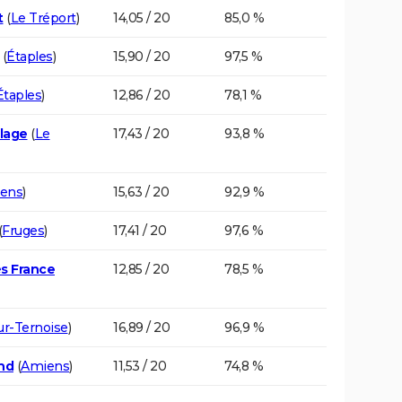
t
(
Le Tréport
)
14,05 / 20
85,0 %
(
Étaples
)
15,90 / 20
97,5 %
Étaples
)
12,86 / 20
78,1 %
Plage
(
Le
17,43 / 20
93,8 %
lens
)
15,63 / 20
92,9 %
(
Fruges
)
17,41 / 20
97,6 %
s France
12,85 / 20
78,5 %
ur-Ternoise
)
16,89 / 20
96,9 %
nd
(
Amiens
)
11,53 / 20
74,8 %