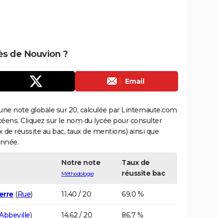
rès de Nouvion ?
Email
une note globale sur 20, calculée par Linternaute.com
ycéens. Cliquez sur le nom du lycée pour consulter
aux de réussite au bac, taux de mentions) ainsi que
année.
Notre note
Taux de
réussite bac
Méthodologie
erre
(
Rue
)
11,40 / 20
69,0 %
Abbeville
)
14,62 / 20
86,7 %