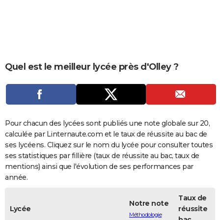
City break
Voyage de noces
Climat
Destinations
Voyage nature
Forum
+
PHOTO
GUIDES D'ACHAT
BONS PLANS
Quel est le meilleur lycée près d'Olley ?
CARTE DE VOEUX
Carte Bonne année
Carte Pâques
Carte de Noël
Carte Saint-Valentin
Carte d'anniversaire
DICTIONNAIRE
Biographies
Expressions
Dictionnaire
Citations
Proverbes
PROGRAMME TV
Pour chacun des lycées sont publiés une note globale sur 20,
COPAINS D'AVANT
calculée par Linternaute.com et le taux de réussite au bac de
ses lycéens. Cliquez sur le nom du lycée pour consulter toutes
Se connecter
Collèges
Universités
Service militaire
S'inscrire
Lycées
Primaires
Entreprises
Avis de recherche
AVIS DE DÉCÈS
ses statistiques par fillière (taux de réussite au bac, taux de
mentions) ainsi que l'évolution de ses performances par
FORUM
année.
Lifestyle
Sport
Television
Cinema
Bricolage
Culture
Auto
Voyage
Taux de
Notre note
Lycée
réussite
Méthodologie
bac