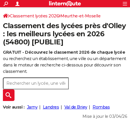
ACTUALITÉS
Connexion
S'inscrire
Classement lycées 2026
Meurthe-et-Moselle
Rechercher
Société
Education
Villes
Politique
Faits Divers
Monde
+
SPORT
Classement des lycées près d'Olley
Football
Cyclisme
Forum
Coupe du monde 2026
Tennis
Rugby
CULTURE
: les meilleurs lycées en 2026
(54800) [PUBLIE]
TNT
Cinéma
Musique
Programme TV
Streaming
Sorties cinéma
+
FINANCE
GRATUIT - Découvrez le classement 2026 de chaque lycée
Impôts
Immobilier
Banque
Crédit
Retraite
Epargne
Risques naturels par ville
Assurance
AUTO
ou recherchez un établissement, une ville ou un département
Réserver un essai
Berlines
Forum auto
Essais
Citadines
SUV
+
dans le moteur de recherche ci-dessous pour découvrir son
HIGH-TECH
classement.
Meilleur smartphone
Ordinateurs
Guide high-tech
Mobiles
Internet
Jeux vidéo
+
BRICOLAGE
Aménagement intérieur
Cuisine
Jardinage
+
Forum
Extérieur
Salle de bains
Rangement
WEEK-END
Escapades
Expositions
Week-end nature
Guides de France
Patrimoine
Musées
+
LIFESTYLE
Voir aussi :
Jarny
Landres
Val de Briey
Rombas
Bien-être
Mode
+
Art de vivre
Loisirs
Modes de vie
SANTE
Mise à jour le 03/04/26
Guide de la santé
Médicaments
+
Alimentation
Maladies
Sommeil
VOYAGE