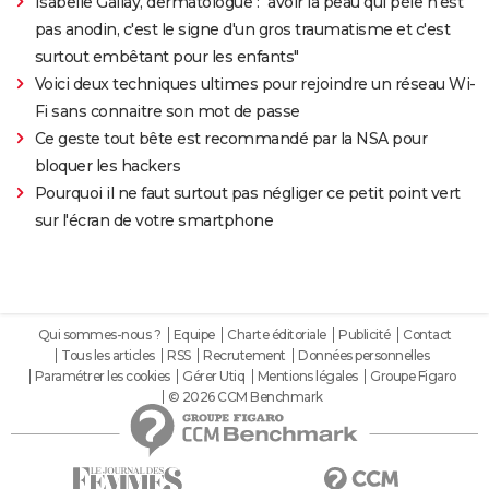
Isabelle Gallay, dermatologue : "avoir la peau qui pèle n'est
pas anodin, c'est le signe d'un gros traumatisme et c'est
surtout embêtant pour les enfants"
Voici deux techniques ultimes pour rejoindre un réseau Wi-
Fi sans connaitre son mot de passe
Ce geste tout bête est recommandé par la NSA pour
bloquer les hackers
Pourquoi il ne faut surtout pas négliger ce petit point vert
sur l'écran de votre smartphone
Qui sommes-nous ?
Equipe
Charte éditoriale
Publicité
Contact
Tous les articles
RSS
Recrutement
Données personnelles
Paramétrer les cookies
Gérer Utiq
Mentions légales
Groupe Figaro
© 2026 CCM Benchmark