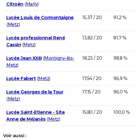
Citroën
(
Marly
)
Lycée Louis de Cormontaigne
15,37 / 20
91,2 %
(
Metz
)
Lycée professionnel René
13,82 / 20
81,7 %
Cassin
(
Metz
)
Lycée Jean XXIII
(
Montigny-lès-
18,23 / 20
98,8 %
Metz
)
Lycée Fabert
(
Metz
)
17,54 / 20
96,9 %
Lycée Georges de la Tour
17,15 / 20
96,0 %
(
Metz
)
Lycée Saint-Etienne - Site
15,80 / 20
100,0 %
Anne de Méjanès
(
Metz
)
Voir aussi :