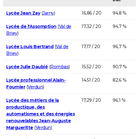
Lycée Jean Zay
(
Jarny
)
16,86 / 20
94,8 %
Lycée de l'Assomption
(
Val de
17,32 / 20
94,7 %
Briey
)
Lycée Louis Bertrand
(
Val de
17,17 / 20
96,7 %
Briey
)
Lycée Julie Daubié
(
Rombas
)
15,52 / 20
90,7 %
Lycée professionnel Alain-
14,51 / 20
82,6 %
Fournier
(
Verdun
)
Lycée des métiers de la
17,29 / 20
96,1 %
productique, des
automatismes et des énergies
renouvelables Jean-Auguste
Margueritte
(
Verdun
)