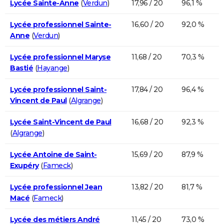
Lycée Sainte-Anne
(
Verdun
)
17,96 / 20
96,1 %
Lycée professionnel Sainte-
16,60 / 20
92,0 %
Anne
(
Verdun
)
Lycée professionnel Maryse
11,68 / 20
70,3 %
Bastié
(
Hayange
)
Lycée professionnel Saint-
17,84 / 20
96,4 %
Vincent de Paul
(
Algrange
)
Lycée Saint-Vincent de Paul
16,68 / 20
92,3 %
(
Algrange
)
Lycée Antoine de Saint-
15,69 / 20
87,9 %
Exupéry
(
Fameck
)
Lycée professionnel Jean
13,82 / 20
81,7 %
Macé
(
Fameck
)
Lycée des métiers André
11,45 / 20
73,0 %