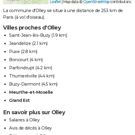
Leaflet
|
Map data ©
OpenStreetMap
contributors
La commune d'Olley se situe à une distance de 253 km de
Paris (à vol d'oiseau).
Villes proches d'Olley
Saint-Jean-lès-Buzy
(1.9 km)
Jeandelize
(2.1 km)
Puxe
(2.8 km)
Boncourt
(4 km)
Parfondrupt
(4.2 km)
Thumeréville
(4.4 km)
Buzy-Darmont
(4.5 km)
Meurthe-et-Moselle
Grand Est
En savoir plus sur Olley
Salaires à Olley
Avis de décès à Olley