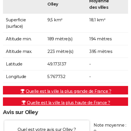
Moyenne
Olley
des villes
Superficie
9,5 km²
18,1 km²
(surface)
Altitude min.
189 mètre(s)
194 mètres
Altitude max.
223 mètre(s)
395 mètres
Latitude
49.173137
-
Longitude
5.767732
-
Quelle est la ville la plus grande de France ?
Quelle est la ville la plus haute de France ?
Avis sur Olley
Note moyenne :
Quel est votre avis sur Olley ?