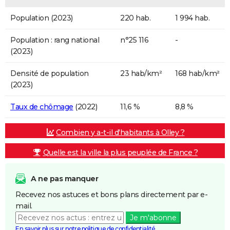
Population (2023)
220 hab.
1 994 hab.
Population : rang national
n°25 116
-
(2023)
Densité de population
23 hab/km²
168 hab/km²
(2023)
Taux de chômage
(2022)
11,6 %
8,8 %
Combien y a-t-il d'habitants à Olley ?
Quelle est la ville la plus peuplée de France ?
A ne pas manquer
Recevez nos astuces et bons plans directement par e-
mail.
Je m'abonne
En savoir plus sur notre politique de confidentialité