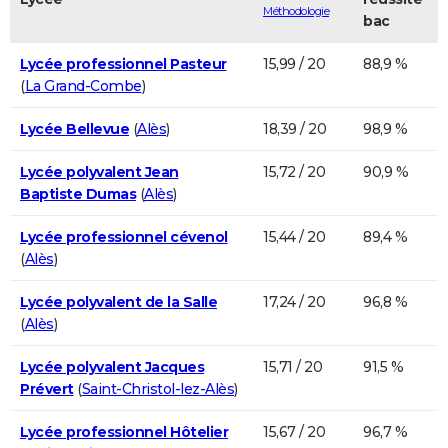
Méthodologie
bac
Lycée professionnel Pasteur
15,99 / 20
88,9 %
(
La Grand-Combe
)
Lycée Bellevue
(
Alès
)
18,39 / 20
98,9 %
Lycée polyvalent Jean
15,72 / 20
90,9 %
Baptiste Dumas
(
Alès
)
Lycée professionnel cévenol
15,44 / 20
89,4 %
(
Alès
)
Lycée polyvalent de la Salle
17,24 / 20
96,8 %
(
Alès
)
Lycée polyvalent Jacques
15,71 / 20
91,5 %
Prévert
(
Saint-Christol-lez-Alès
)
Lycée professionnel Hôtelier
15,67 / 20
96,7 %