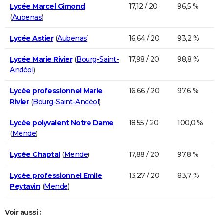
Lycée Marcel Gimond
17,12 / 20
96,5 %
(
Aubenas
)
Lycée Astier
(
Aubenas
)
16,64 / 20
93,2 %
Lycée Marie Rivier
(
Bourg-Saint-
17,98 / 20
98,8 %
Andéol
)
Lycée professionnel Marie
16,66 / 20
97,6 %
Rivier
(
Bourg-Saint-Andéol
)
Lycée polyvalent Notre Dame
18,55 / 20
100,0 %
(
Mende
)
Lycée Chaptal
(
Mende
)
17,88 / 20
97,8 %
Lycée professionnel Emile
13,27 / 20
83,7 %
Peytavin
(
Mende
)
Voir aussi :