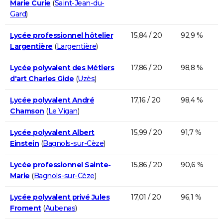
Marie Curie
(
Saint-Jean-du-
Gard
)
Lycée professionnel hôtelier
15,84 / 20
92,9 %
Largentière
(
Largentière
)
Lycée polyvalent des Métiers
17,86 / 20
98,8 %
d'art Charles Gide
(
Uzès
)
Lycée polyvalent André
17,16 / 20
98,4 %
Chamson
(
Le Vigan
)
Lycée polyvalent Albert
15,99 / 20
91,7 %
Einstein
(
Bagnols-sur-Cèze
)
Lycée professionnel Sainte-
15,86 / 20
90,6 %
Marie
(
Bagnols-sur-Cèze
)
Lycée polyvalent privé Jules
17,01 / 20
96,1 %
Froment
(
Aubenas
)