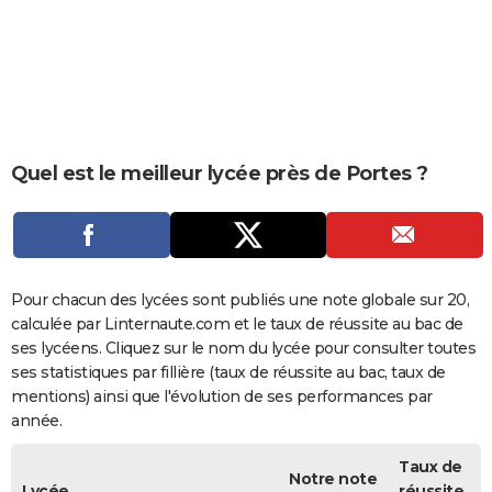
City break
Voyage de noces
Climat
Destinations
Voyage nature
Forum
+
PHOTO
GUIDES D'ACHAT
BONS PLANS
CARTE DE VOEUX
Quel est le meilleur lycée près de Portes ?
Carte Bonne année
Carte Pâques
Carte de Noël
Carte Saint-Valentin
Carte d'anniversaire
DICTIONNAIRE
Biographies
Expressions
Dictionnaire
Citations
Proverbes
PROGRAMME TV
COPAINS D'AVANT
Pour chacun des lycées sont publiés une note globale sur 20,
calculée par Linternaute.com et le taux de réussite au bac de
Se connecter
Collèges
Universités
Service militaire
S'inscrire
Lycées
Primaires
Entreprises
Avis de recherche
AVIS DE DÉCÈS
ses lycéens. Cliquez sur le nom du lycée pour consulter toutes
ses statistiques par fillière (taux de réussite au bac, taux de
FORUM
mentions) ainsi que l'évolution de ses performances par
année.
Lifestyle
Sport
Television
Cinema
Bricolage
Culture
Auto
Voyage
Taux de
Notre note
Lycée
réussite