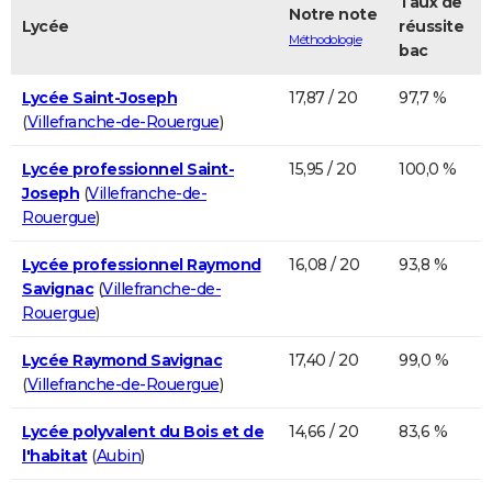
Taux de
Notre note
Lycée
réussite
Méthodologie
bac
Lycée Saint-Joseph
17,87 / 20
97,7 %
(
Villefranche-de-Rouergue
)
Lycée professionnel Saint-
15,95 / 20
100,0 %
Joseph
(
Villefranche-de-
Rouergue
)
Lycée professionnel Raymond
16,08 / 20
93,8 %
Savignac
(
Villefranche-de-
Rouergue
)
Lycée Raymond Savignac
17,40 / 20
99,0 %
(
Villefranche-de-Rouergue
)
Lycée polyvalent du Bois et de
14,66 / 20
83,6 %
l'habitat
(
Aubin
)