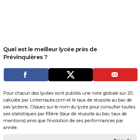
City break
Voyage de noces
Climat
Destinations
Voyage nature
Forum
+
PHOTO
GUIDES D'ACHAT
BONS PLANS
CARTE DE VOEUX
Quel est le meilleur lycée près de
Prévinquières ?
Carte Bonne année
Carte Pâques
Carte de Noël
Carte Saint-Valentin
Carte d'anniversaire
DICTIONNAIRE
Biographies
Expressions
Dictionnaire
Citations
Proverbes
PROGRAMME TV
COPAINS D'AVANT
Pour chacun des lycées sont publiés une note globale sur 20,
Se connecter
Collèges
Universités
Service militaire
S'inscrire
Lycées
Primaires
Entreprises
Avis de recherche
AVIS DE DÉCÈS
calculée par Linternaute.com et le taux de réussite au bac de
ses lycéens. Cliquez sur le nom du lycée pour consulter toutes
FORUM
ses statistiques par fillière (taux de réussite au bac, taux de
Lifestyle
Sport
Television
Cinema
Bricolage
Culture
Auto
Voyage
mentions) ainsi que l'évolution de ses performances par
année.