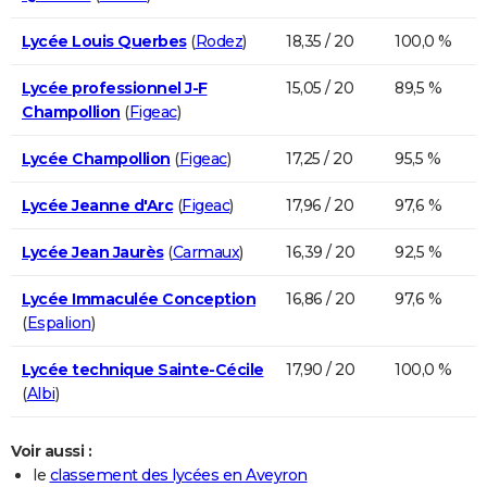
Lycée Louis Querbes
(
Rodez
)
18,35 / 20
100,0 %
Lycée professionnel J-F
15,05 / 20
89,5 %
Champollion
(
Figeac
)
Lycée Champollion
(
Figeac
)
17,25 / 20
95,5 %
Lycée Jeanne d'Arc
(
Figeac
)
17,96 / 20
97,6 %
Lycée Jean Jaurès
(
Carmaux
)
16,39 / 20
92,5 %
Lycée Immaculée Conception
16,86 / 20
97,6 %
(
Espalion
)
Lycée technique Sainte-Cécile
17,90 / 20
100,0 %
(
Albi
)
Voir aussi :
le
classement des lycées en Aveyron