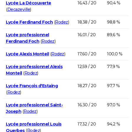
Lycée La Découverte
16,43 / 20
90,4 %
(
Decazeville
)
Lycée Ferdinand Foch
(
Rodez
)
18,38 / 20
98,8 %
Lycée professionnel
16,01 / 20
89,6 %
Ferdinand Foch
(
Rodez
)
Lycée Alexis Monteil
(
Rodez
)
17,60 / 20
100,0 %
Lycée professionnel Alexis
12,59 / 20
77,9 %
Monteil
(
Rodez
)
Lycée François d'Estaing
18,27 / 20
97,7 %
(
Rodez
)
Lycée professionnel Saint-
16,30 / 20
97,0 %
Joseph
(
Rodez
)
Lycée professionnel Louis
17,32 / 20
94,2 %
Querbes
(
Rodez
)