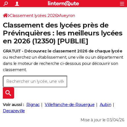
ACTUALITÉS
Connexion
S'inscrire
Classement lycées 2026
Aveyron
Rechercher
Société
Education
Villes
Politique
Faits Divers
Monde
+
SPORT
Classement des lycées près de
Football
Cyclisme
Forum
Coupe du monde 2026
Tennis
Rugby
CULTURE
Prévinquières : les meilleurs lycées
en 2026 (12350) [PUBLIE]
TNT
Cinéma
Musique
Programme TV
Streaming
Sorties cinéma
+
FINANCE
GRATUIT - Découvrez le classement 2026 de chaque lycée
Impôts
Immobilier
Banque
Crédit
Retraite
Epargne
Risques naturels par ville
Assurance
AUTO
ou recherchez un établissement, une ville ou un département
Réserver un essai
Berlines
Forum auto
Essais
Citadines
SUV
+
dans le moteur de recherche ci-dessous pour découvrir son
HIGH-TECH
classement.
Meilleur smartphone
Ordinateurs
Guide high-tech
Mobiles
Internet
Jeux vidéo
+
BRICOLAGE
Aménagement intérieur
Cuisine
Jardinage
+
Forum
Extérieur
Salle de bains
Rangement
WEEK-END
Escapades
Expositions
Week-end nature
Guides de France
Patrimoine
Musées
+
LIFESTYLE
Voir aussi :
Rignac
Villefranche-de-Rouergue
Aubin
Bien-être
Mode
+
Art de vivre
Loisirs
Modes de vie
Decazeville
SANTE
Mise à jour le 03/04/26
Guide de la santé
Médicaments
+
Alimentation
Maladies
Sommeil
VOYAGE