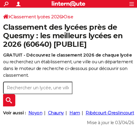
ACTUALITÉS
Connexion
S'inscrire
Classement lycées 2026
Oise
Rechercher
Société
Education
Villes
Politique
Faits Divers
Monde
+
SPORT
Classement des lycées près de
Football
Cyclisme
Forum
Coupe du monde 2026
Tennis
Rugby
CULTURE
Quesmy : les meilleurs lycées en
2026 (60640) [PUBLIE]
TNT
Cinéma
Musique
Programme TV
Streaming
Sorties cinéma
+
FINANCE
GRATUIT - Découvrez le classement 2026 de chaque lycée
Impôts
Immobilier
Banque
Crédit
Retraite
Epargne
Risques naturels par ville
Assurance
AUTO
ou recherchez un établissement, une ville ou un département
Réserver un essai
Berlines
Forum auto
Essais
Citadines
SUV
+
dans le moteur de recherche ci-dessous pour découvrir son
HIGH-TECH
classement.
Meilleur smartphone
Ordinateurs
Guide high-tech
Mobiles
Internet
Jeux vidéo
+
BRICOLAGE
Aménagement intérieur
Cuisine
Jardinage
+
Forum
Extérieur
Salle de bains
Rangement
WEEK-END
Escapades
Expositions
Week-end nature
Guides de France
Patrimoine
Musées
+
LIFESTYLE
Voir aussi :
Noyon
Chauny
Ham
Ribécourt-Dreslincourt
Bien-être
Mode
+
Art de vivre
Loisirs
Modes de vie
SANTE
Mise à jour le 03/04/26
Guide de la santé
Médicaments
+
Alimentation
Maladies
Sommeil
VOYAGE