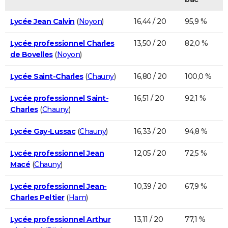
Lycée Jean Calvin
(
Noyon
)
16,44 / 20
95,9 %
Lycée professionnel Charles
13,50 / 20
82,0 %
de Bovelles
(
Noyon
)
Lycée Saint-Charles
(
Chauny
)
16,80 / 20
100,0 %
Lycée professionnel Saint-
16,51 / 20
92,1 %
Charles
(
Chauny
)
Lycée Gay-Lussac
(
Chauny
)
16,33 / 20
94,8 %
Lycée professionnel Jean
12,05 / 20
72,5 %
Macé
(
Chauny
)
Lycée professionnel Jean-
10,39 / 20
67,9 %
Charles Peltier
(
Ham
)
Lycée professionnel Arthur
13,11 / 20
77,1 %