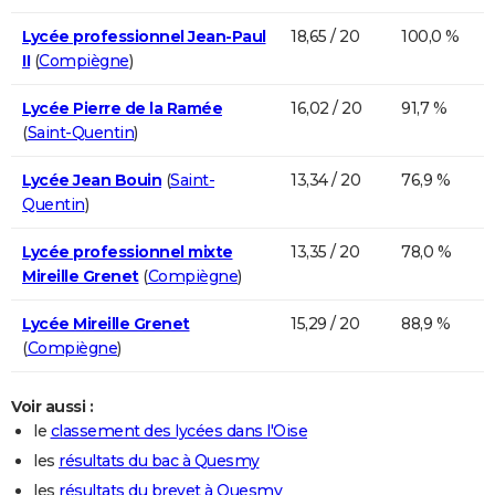
Lycée professionnel Jean-Paul
18,65 / 20
100,0 %
II
(
Compiègne
)
Lycée Pierre de la Ramée
16,02 / 20
91,7 %
(
Saint-Quentin
)
Lycée Jean Bouin
(
Saint-
13,34 / 20
76,9 %
Quentin
)
Lycée professionnel mixte
13,35 / 20
78,0 %
Mireille Grenet
(
Compiègne
)
Lycée Mireille Grenet
15,29 / 20
88,9 %
(
Compiègne
)
Voir aussi :
le
classement des lycées dans l'Oise
les
résultats du bac à Quesmy
les
résultats du brevet à Quesmy