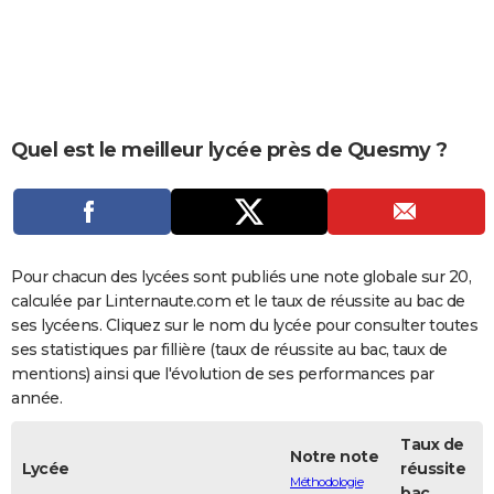
City break
Voyage de noces
Climat
Destinations
Voyage nature
Forum
+
PHOTO
GUIDES D'ACHAT
BONS PLANS
Quel est le meilleur lycée près de Quesmy ?
CARTE DE VOEUX
Carte Bonne année
Carte Pâques
Carte de Noël
Carte Saint-Valentin
Carte d'anniversaire
DICTIONNAIRE
Biographies
Expressions
Dictionnaire
Citations
Proverbes
PROGRAMME TV
Pour chacun des lycées sont publiés une note globale sur 20,
COPAINS D'AVANT
calculée par Linternaute.com et le taux de réussite au bac de
ses lycéens. Cliquez sur le nom du lycée pour consulter toutes
Se connecter
Collèges
Universités
Service militaire
S'inscrire
Lycées
Primaires
Entreprises
Avis de recherche
AVIS DE DÉCÈS
ses statistiques par fillière (taux de réussite au bac, taux de
mentions) ainsi que l'évolution de ses performances par
FORUM
année.
Lifestyle
Sport
Television
Cinema
Bricolage
Culture
Auto
Voyage
Taux de
Notre note
Lycée
réussite
Méthodologie
bac