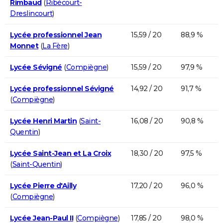
Rimbaud
(
Ribécourt-
Dreslincourt
)
Lycée professionnel Jean
15,59 / 20
88,9 %
Monnet
(
La Fère
)
Lycée Sévigné
(
Compiègne
)
15,59 / 20
97,9 %
Lycée professionnel Sévigné
14,92 / 20
91,7 %
(
Compiègne
)
Lycée Henri Martin
(
Saint-
16,08 / 20
90,8 %
Quentin
)
Lycée Saint-Jean et La Croix
18,30 / 20
97,5 %
(
Saint-Quentin
)
Lycée Pierre d'Ailly
17,20 / 20
96,0 %
(
Compiègne
)
Lycée Jean-Paul II
(
Compiègne
)
17,85 / 20
98,0 %